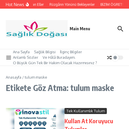
İçeriğe atla
Hot News
İpleri Tutan Eller
Rüzgârın Yönünü Bekleyenler
BİZİM ÖGRETMEN’İ
Main Menu
Ana Sayfa
Sağlık Bilgisi
İlginç Bilgiler
Anlamlı Sözler
Ve Hâlâ Buradayım.
O Büyük Gün Tek Bir Hakim Olacak Hazırmısınız ?
Anasayfa
/
tulum maske
Etikete Göz Atma: tulum maske
Tek Kullanımlık Tulum
Kullan At Koruyucu
Tulumlar