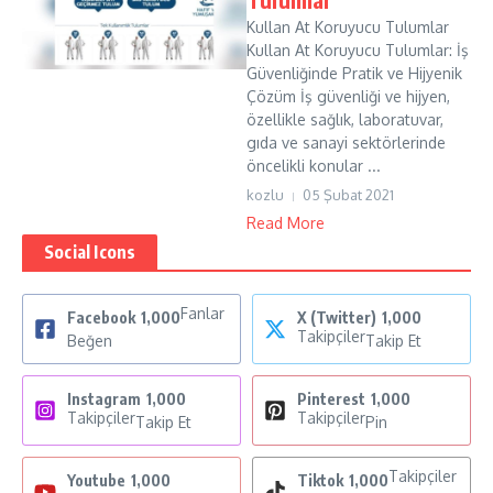
Kullan At Koruyucu Tulumlar
Kullan At Koruyucu Tulumlar: İş
Güvenliğinde Pratik ve Hijyenik
Çözüm İş güvenliği ve hijyen,
özellikle sağlık, laboratuvar,
gıda ve sanayi sektörlerinde
öncelikli konular ...
kozlu
05 Şubat 2021
Read More
Social Icons
Fanlar
Facebook
1,000
X (Twitter)
1,000
Takipçiler
Beğen
Takip Et
Instagram
1,000
Pinterest
1,000
Takipçiler
Takipçiler
Takip Et
Pin
Takipçiler
Youtube
1,000
Tiktok
1,000