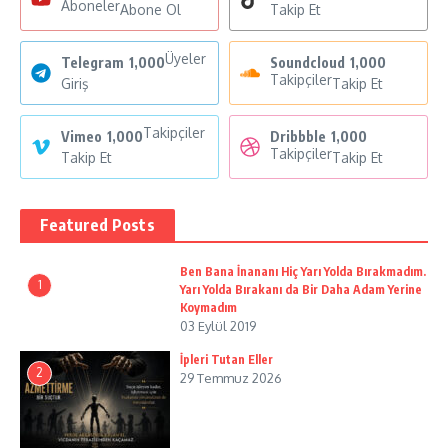
Aboneler
Abone Ol
Takip Et
Üyeler
Telegram
1,000
Soundcloud
1,000
Takipçiler
Giriş
Takip Et
Takipçiler
Vimeo
1,000
Dribbble
1,000
Takipçiler
Takip Et
Takip Et
Featured Posts
Ben Bana İnananı Hiç Yarı Yolda Bırakmadım.
1
Yarı Yolda Bırakanı da Bir Daha Adam Yerine
Koymadım
03 Eylül 2019
İpleri Tutan Eller
2
29 Temmuz 2026