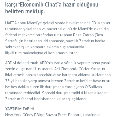
karşı ‘Ekonomik Cihat’a hazır olduğunu
belirten mektup.
HAFTA sonu Miami’ye geldiği sırada havalimanında FBI ajanları
tarafından yakalanan ve pazartesi günü de Miami’de çıkarıldığı
federal mahkeme tarafından tutuklanan Reza Zarrab (Rıza
Sarraf) için hazırlanan iddianamede, savcılık Zarrab’ın banka
sahtekarlığı ve karapara aklama suçlamalarıyla
ilişkili tüm malvarlığına el konulmasını istedi.
ABD’yi dolandırmak, ABD’nin İran’a yönelik yaptırımlarına yasal
zemin oluşturan Uluslararası Acil Ekonomik Güçler Yasası’nı
ihlal etmek, banka sahtekârlığı ve karapara aklama suçlarından
75 yıl hapisle yargılanması istenen Zarrab’ın kefalet başvurusu
ise beş dakika süren ilk duruşmada Yargıç John O’Sullivan
tarafından reddedildi. Sonraki duruşma tarihi 4 Nisan’a kadar
Zarrab’ın federal hapishanede kalacağı açıklandı.
YAPTIRIM TARİHİ
New York Güney Bölge Savcısı Preet Bharara, tarafından