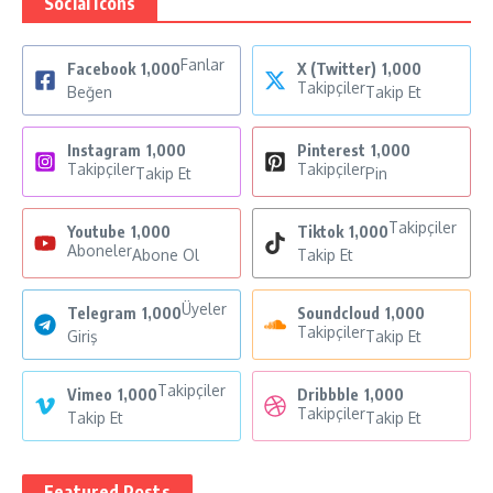
Social Icons
Fanlar
Facebook
1,000
X (Twitter)
1,000
Takipçiler
Beğen
Takip Et
Instagram
1,000
Pinterest
1,000
Takipçiler
Takipçiler
Takip Et
Pin
Takipçiler
Youtube
1,000
Tiktok
1,000
Aboneler
Abone Ol
Takip Et
Üyeler
Telegram
1,000
Soundcloud
1,000
Takipçiler
Giriş
Takip Et
Takipçiler
Vimeo
1,000
Dribbble
1,000
Takipçiler
Takip Et
Takip Et
Featured Posts