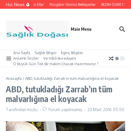
İçeriğe atla
Hot News
İpleri Tutan Eller
Rüzgârın Yönünü Bekleyenler
BİZİM ÖGRETMEN’İ
Main Menu
Ana Sayfa
Sağlık Bilgisi
İlginç Bilgiler
Anlamlı Sözler
Ve Hâlâ Buradayım.
O Büyük Gün Tek Bir Hakim Olacak Hazırmısınız ?
Anasayfa
/
ABD, tutukladığı Zarrab’ın tüm malvarlığına el koyacak
ABD, tutukladığı Zarrab’ın tüm
malvarlığına el koyacak
Tarafından
kozlu
Yorum yapılmamış
23 Mart 2016
05:50