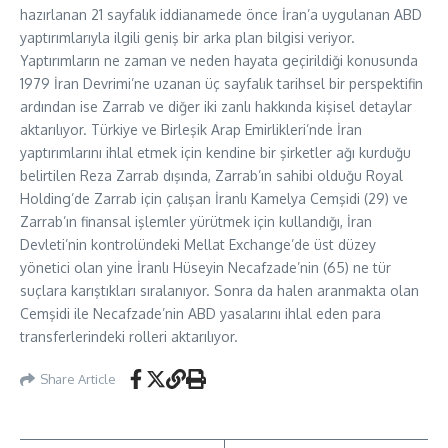
hazırlanan 21 sayfalık iddianamede önce İran’a uygulanan ABD
yaptırımlarıyla ilgili geniş bir arka plan bilgisi veriyor.
Yaptırımların ne zaman ve neden hayata geçirildiği konusunda
1979 İran Devrimi’ne uzanan üç sayfalık tarihsel bir perspektifin
ardından ise Zarrab ve diğer iki zanlı hakkında kişisel detaylar
aktarılıyor. Türkiye ve Birleşik Arap Emirlikleri’nde İran
yaptırımlarını ihlal etmek için kendine bir şirketler ağı kurduğu
belirtilen Reza Zarrab dışında, Zarrab’ın sahibi olduğu Royal
Holding’de Zarrab için çalışan İranlı Kamelya Cemşidi (29) ve
Zarrab’ın finansal işlemler yürütmek için kullandığı, İran
Devleti’nin kontrolündeki Mellat Exchange’de üst düzey
yönetici olan yine İranlı Hüseyin Necafzade’nin (65) ne tür
suçlara karıştıkları sıralanıyor. Sonra da halen aranmakta olan
Cemşidi ile Necafzade’nin ABD yasalarını ihlal eden para
transferlerindeki rolleri aktarılıyor.
Share Article