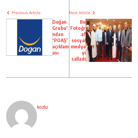
Previous Article
Next Article
Doğan
Bu
Grubu’
Fotoğr
ndan
af
‘POAŞ’
sosyal
açıklam
medya
ası
yı
salladı
kozlu