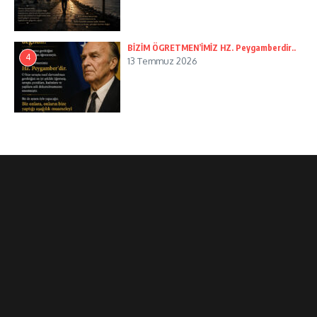
BİZİM ÖGRETMEN’İMİZ HZ. Peygamberdir..
4
13 Temmuz 2026