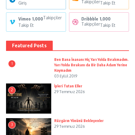
Takipçiler
Giriş
Takip Et
Takipçiler
Vimeo
1,000
Dribbble
1,000
Takipçiler
Takip Et
Takip Et
Featured Posts
Ben Bana İnananı Hiç Yarı Yolda Bırakmadım.
1
Yarı Yolda Bırakanı da Bir Daha Adam Yerine
Koymadım
03 Eylül 2019
İpleri Tutan Eller
2
29 Temmuz 2026
Rüzgârın Yönünü Bekleyenler
3
29 Temmuz 2026