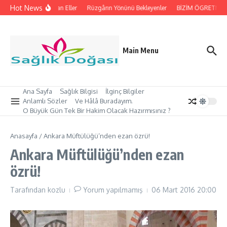
İçeriğe atla
Hot News
İpleri Tutan Eller
Rüzgârın Yönünü Bekleyenler
BİZİM ÖGRETMEN’İ
Main Menu
Ana Sayfa
Sağlık Bilgisi
İlginç Bilgiler
Anlamlı Sözler
Ve Hâlâ Buradayım.
O Büyük Gün Tek Bir Hakim Olacak Hazırmısınız ?
Anasayfa
/
Ankara Müftülüğü’nden ezan özrü!
Ankara Müftülüğü’nden ezan
özrü!
Tarafından
kozlu
Yorum yapılmamış
06 Mart 2016
20:00