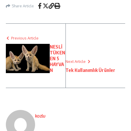
Share Article
Previous Article
NESLİ
TÜKEN
EN 5
Next Article
HAYVA
N
Tek Kullanımlık Ürünler
kozlu