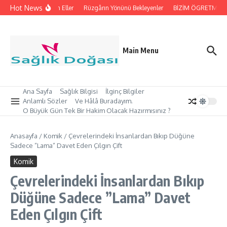
İçeriğe atla
Hot News
İpleri Tutan Eller
Rüzgârın Yönünü Bekleyenler
BİZİM ÖGRETMEN’İMİ
Main Menu
Ana Sayfa
Sağlık Bilgisi
İlginç Bilgiler
Anlamlı Sözler
Ve Hâlâ Buradayım.
O Büyük Gün Tek Bir Hakim Olacak Hazırmısınız ?
Anasayfa
/
Komik
/
Çevrelerindeki İnsanlardan Bıkıp Düğüne
Sadece ”Lama” Davet Eden Çılgın Çift
Komik
Çevrelerindeki İnsanlardan Bıkıp
Düğüne Sadece ”Lama” Davet
Eden Çılgın Çift