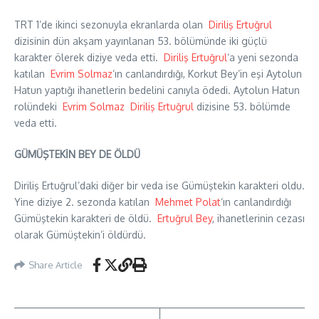
TRT 1’de ikinci sezonuyla ekranlarda olan
Diriliş Ertuğrul
dizisinin dün akşam yayınlanan 53. bölümünde iki güçlü
karakter ölerek diziye veda etti.
Diriliş Ertuğrul
‘a yeni sezonda
katılan
Evrim Solmaz
‘ın canlandırdığı, Korkut Bey’in eşi Aytolun
Hatun yaptığı ihanetlerin bedelini canıyla ödedi. Aytolun Hatun
rolündeki
Evrim Solmaz
Diriliş Ertuğrul
dizisine 53. bölümde
veda etti.
GÜMÜŞTEKİN BEY DE ÖLDÜ
Diriliş Ertuğrul’daki diğer bir veda ise Gümüştekin karakteri oldu.
Yine diziye 2. sezonda katılan
Mehmet Polat
‘ın canlandırdığı
Gümüştekin karakteri de öldü.
Ertuğrul Bey
, ihanetlerinin cezası
olarak Gümüştekin’i öldürdü.
Share Article