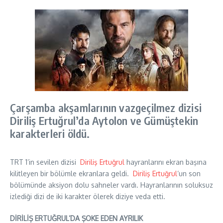
Çarşamba akşamlarının vazgeçilmez dizisi
Diriliş Ertuğrul’da Aytolon ve Gümüştekin
karakterleri öldü.
TRT 1’in sevilen dizisi
Diriliş Ertuğrul
hayranlarını ekran başına
kilitleyen bir bölümle ekranlara geldi.
Diriliş Ertuğrul
‘un son
bölümünde aksiyon dolu sahneler vardı. Hayranlarının soluksuz
izlediği dizi de iki karakter ölerek diziye veda etti.
DİRİLİŞ ERTUĞRUL’DA ŞOKE EDEN AYRILIK