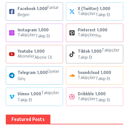
Fanlar
Facebook
1,000
X (Twitter)
1,000
Takipçiler
Beğen
Takip Et
Instagram
1,000
Pinterest
1,000
Takipçiler
Takipçiler
Takip Et
Pin
Takipçiler
Youtube
1,000
Tiktok
1,000
Aboneler
Abone Ol
Takip Et
Üyeler
Telegram
1,000
Soundcloud
1,000
Takipçiler
Giriş
Takip Et
Takipçiler
Vimeo
1,000
Dribbble
1,000
Takipçiler
Takip Et
Takip Et
Featured Posts