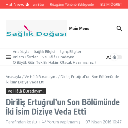
İçeriğe atla
Hot News
İpleri Tutan Eller
Rüzgârın Yönünü Bekleyenler
BİZİM ÖGRETMEN’İ
Main Menu
Ana Sayfa
Sağlık Bilgisi
İlginç Bilgiler
Anlamlı Sözler
Ve Hâlâ Buradayım.
O Büyük Gün Tek Bir Hakim Olacak Hazırmısınız ?
Anasayfa
/
Ve Hâlâ Buradayım.
/
Diriliş Ertuğrul’un Son Bölümünde
İki İsim Diziye Veda Etti
Ve Hâlâ Buradayım.
Diriliş Ertuğrul’un Son Bölümünde
İki İsim Diziye Veda Etti
Tarafından
kozlu
Yorum yapılmamış
07 Nisan 2016
10:47