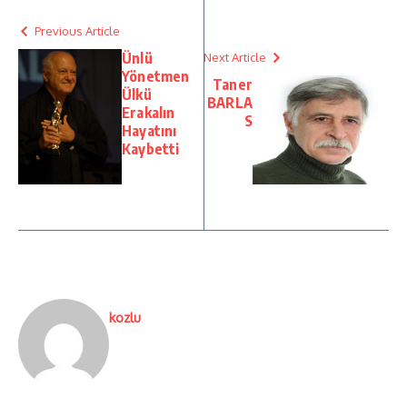
Previous Article
Ünlü
Next Article
Yönetmen
Taner
Ülkü
BARLA
Erakalın
S
Hayatını
Kaybetti
kozlu