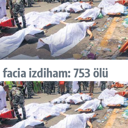
 facia izdiham: 753 ölü