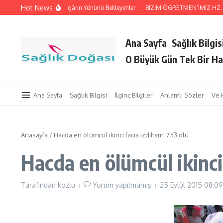
İçeriğe atla
Hot News
 Tutan Eller
Rüzgârın Yönünü Bekleyenler
BİZİM ÖGRETMEN’İMİZ HZ. Peyga
Ana Sayfa
Sağlık Bilgis
O Büyük Gün Tek Bir Ha
Ana Sayfa
Sağlık Bilgisi
İlginç Bilgiler
Anlamlı Sözler
Ve 
Anasayfa
/
Hacda en ölümcül ikinci facia izdiham: 753 ölü
Hacda en ölümcül ikinci
Tarafından
kozlu
Yorum yapılmamış
25 Eylül 2015
08:09