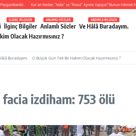
mberdir..
Kur’an Neden “Nebi” ve “Resul” Ayrımı Yapıyor? Bunun Hikmeti Nedir
İLGINÇ BILGILER
ANLAMLI SÖZLER
KADINCA BILGILER
i
İlginç Bilgiler
Anlamlı Sözler
Ve Hâlâ Buradayım.
kim Olacak Hazırmısınız ?
Hâlâ Buradayım.
O Büyük Gün Tek Bir Hakim Olacak Hazırmısınız ?
 facia izdiham: 753 ölü