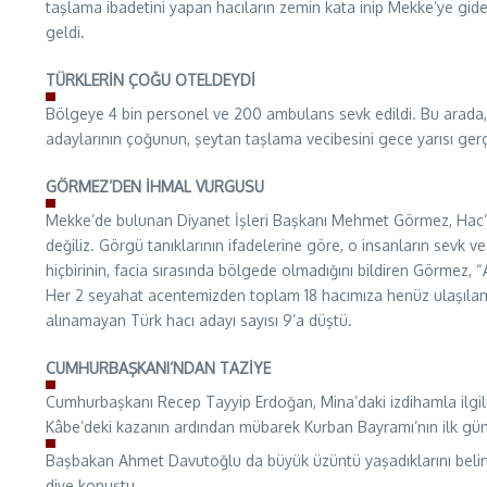
taşlama ibadetini yapan hacıların zemin kata inip Mekke’ye gid
geldi.
TÜRKLERİN ÇOĞU OTELDEYDİ
Bölgeye 4 bin personel ve 200 ambulans sevk edildi. Bu arada, 
adaylarının çoğunun, şeytan taşlama vecibesini gece yarısı gerçek
GÖRMEZ’DEN İHMAL VURGUSU
Mekke’de bulunan Diyanet İşleri Başkanı Mehmet Görmez, Hac’dak
değiliz. Görgü tanıklarının ifadelerine göre, o insanların sevk 
hiçbirinin, facia sırasında bölgede olmadığını bildiren Görmez, 
Her 2 seyahat acentemizden toplam 18 hacımıza henüz ulaşılam
alınamayan Türk hacı adayı sayısı 9’a düştü.
CUMHURBAŞKANI’NDAN TAZİYE
Cumhurbaşkanı Recep Tayyip Erdoğan, Mina’daki izdihamla ilgili 
Kâbe’deki kazanın ardından mübarek Kurban Bayramı’nın ilk gün
Başbakan Ahmet Davutoğlu da büyük üzüntü yaşadıklarını belirte
diye konuştu.