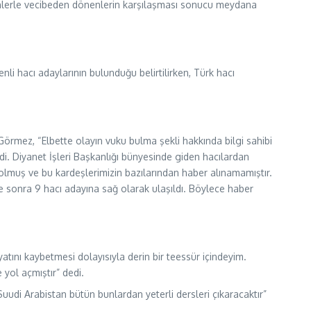
denlerle vecibeden dönenlerin karşılaşması sonucu meydana
i hacı adaylarının bulunduğu belirtilirken, Türk hacı
örmez, “Elbette olayın vuku bulma şekli hakkında bilgi sahibi
edi. Diyanet İşleri Başkanlığı bünyesinde giden hacılardan
 olmuş ve bu kardeşlerimizin bazılarından haber alınamamıştır.
sonra 9 hacı adayına sağ olarak ulaşıldı. Böylece haber
tını kaybetmesi dolayısıyla derin bir teessür içindeyim.
yol açmıştır” dedi.
udi Arabistan bütün bunlardan yeterli dersleri çıkaracaktır”