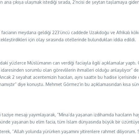
en ana çıkışa ulaşmak istediği sırada, 2’ncisi de şeytan taşlamaya gi
facianın meydana geldiği 223’üncü caddede Uzakdoğu ve Afrikalı kökenl
leştirdikleri için olay sırasında otellerinde bulundukları iddia edildi.
i yüzlerce Müslümanın can verdiği faciayla ilgili açıklamalar yaptı. G
ve idaresinden sorumlu olan görevlilerin ihmalleri olduğu anlaşılıyor” d
“Ancak 2 seyahat acentemizin hacıları, aynı saatte bu hadise içerisinde
amıştır” diye konuştu. Mehmet Görmez’in bu açıklamasından kısa süre 
taziye mesajı yayımlayarak, “Mina’da yaşanan izdihamda hacıların haya
ünde yaşanan bu elim facia, tüm İslam dünyasında büyük bir üzüntüye 
rek, “Allah yolunda yürürken yaşamını yitirenlere rahmet diliyorum. Su