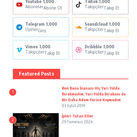
Youtube
1,000
Tiktok
1,000
Aboneler
Takipçiler
Abone Ol
Takip Et
Telegram
1,000
Soundcloud
1,000
Üyeler
Takipçiler
Giriş
Takip Et
Vimeo
1,000
Dribbble
1,000
Takipçiler
Takipçiler
Takip Et
Takip Et
Featured Posts
Ben Bana İnananı Hiç Yarı Yolda
1
Bırakmadım. Yarı Yolda Bırakanı da
Bir Daha Adam Yerine Koymadım
03 Eylül 2019
İpleri Tutan Eller
2
29 Temmuz 2026