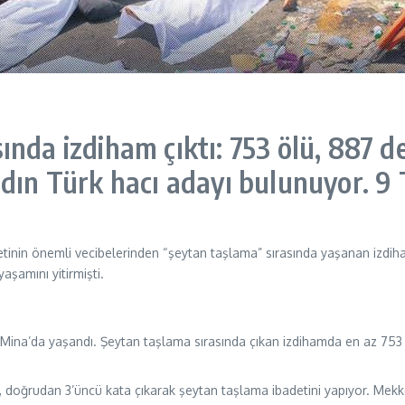
nda izdiham çıktı: 753 ölü, 887 de
dın Türk hacı adayı bulunuyor. 9 
inin önemli vecibelerinden “şeytan taşlama” sırasında yaşanan izdihamd
aşamını yitirmişti.
ina’da yaşandı. Şeytan taşlama sırasında çıkan izdihamda en az 753 kiş
 doğrudan 3’üncü kata çıkarak şeytan taşlama ibadetini yapıyor. Mekke