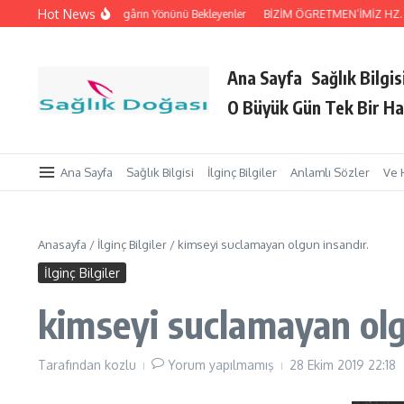
İçeriğe atla
Hot News
Tutan Eller
Rüzgârın Yönünü Bekleyenler
BİZİM ÖGRETMEN’İMİZ HZ. Peyga
Ana Sayfa
Sağlık Bilgis
O Büyük Gün Tek Bir Ha
Ana Sayfa
Sağlık Bilgisi
İlginç Bilgiler
Anlamlı Sözler
Ve 
Anasayfa
/
İlginç Bilgiler
/
kimseyi suclamayan olgun insandır.
İlginç Bilgiler
kimseyi suclamayan olg
Tarafından
kozlu
Yorum yapılmamış
28 Ekim 2019
22:18