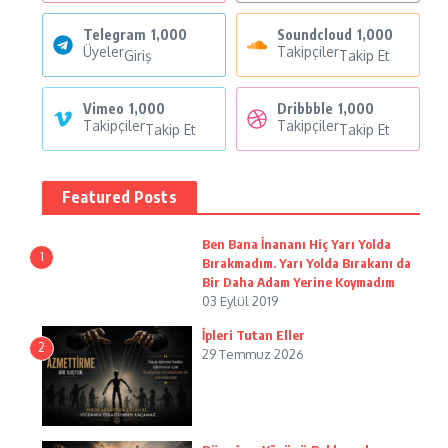
Telegram
1,000
Soundcloud
1,000
Üyeler
Takipçiler
Giriş
Takip Et
Vimeo
1,000
Dribbble
1,000
Takipçiler
Takipçiler
Takip Et
Takip Et
Featured Posts
Ben Bana İnananı Hiç Yarı Yolda
1
Bırakmadım. Yarı Yolda Bırakanı da
Bir Daha Adam Yerine Koymadım
03 Eylül 2019
İpleri Tutan Eller
2
29 Temmuz 2026