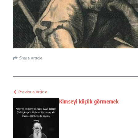
Share Article
Previous Article
Kimseyi küçük görmemek