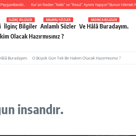
mberdir..
Kur’an Neden “Nebi” ve “Resul” Ayrımı Yapıyor? Bunun Hikmeti Nedir?
İLGINÇ BILGILER
ANLAMLI SÖZLER
KADINCA BILGILER
i
İlginç Bilgiler
Anlamlı Sözler
Ve Hâlâ Buradayım.
kim Olacak Hazırmısınız ?
Hâlâ Buradayım.
O Büyük Gün Tek Bir Hakim Olacak Hazırmısınız ?
un insandır.