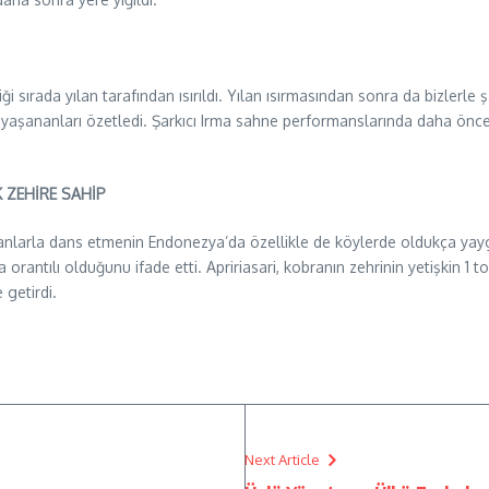
iği sırada yılan tarafından ısırıldı. Yılan ısırmasından sonra da bizlerle
 yaşananları özetledi. Şarkıcı Irma sahne performanslarında daha önce de
K ZEHİRE SAHİP
nlarla dans etmenin Endonezya’da özellikle de köylerde oldukça yaygın o
orantılı olduğunu ifade etti. Apririasari, kobranın zehrinin yetişkin 1 ton
 getirdi.
Next Article