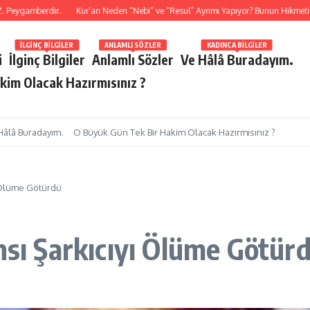
gamberdir..
Kur’an Neden “Nebi” ve “Resul” Ayrımı Yapıyor? Bunun Hikmeti Ned
İLGINÇ BILGILER
ANLAMLI SÖZLER
KADINCA BILGILER
i
İlginç Bilgiler
Anlamlı Sözler
Ve Hâlâ Buradayım.
kim Olacak Hazırmısınız ?
Hâlâ Buradayım.
O Büyük Gün Tek Bir Hakim Olacak Hazırmısınız ?
ı Ölüme Götürdü
nsı Şarkıcıyı Ölüme Götür