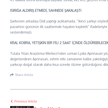
ISIRIĞA ALDIRIŞ ETMEDİ, SAHNEDE ŞAKALAŞTI
Şarkıcının arkadaşı Didi yaptığı açıklamada, “İkinci şarkıyı söyled
pazartesi gününün ilk saatlerinde hayatını kaybetti” ifadeleriyle
seslendirmişti.
KRAL KOBRA, YETİŞKİN BİR FİLİ 2 SAAT İÇİNDE ÖLDÜREBİLECE
Tulala Yılan Araştırma Merkezi’nden uzman Lydia Apririasari yıla
değerlendiren Apririasari, zehrin etki zamanının kalbe yakınlığıyla 
şarkıcıyı doğal olarak daha kısa sürede ölüme götürdüğünü dile
Share Article
Previous Article