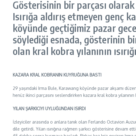
Gösterisinin bir parçası olarak 
Isırığa aldırış etmeyen genç 
köyünde geçtiğimiz pazar geces
söylediği esnada, gösterinin bir
olan kral kobra yılanının ısır
KAZARA KRAL KOBRANIN KUYRUĞUNA BASTI
29 yaşındaki Irma Bule, Karawang köyünde pazar akşamı düzenlene
henüz ikinci parçasını seslendirirken kazara kral kobra yılanının 
YILAN ŞARKICIYI UYLUĞUNDAN ISIRDI
İzleyiciler arasında o anlara tanık olan Ferlando Octavion Auzura
dile getirdi. Yılan ısırığına rağmen şarkıcı gösterisine devam et
45 dakika sonra kusmaya başladı. Birkaç kez kriz geçiren Irma d