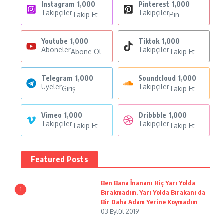
Instagram
1,000
Pinterest
1,000
Takipçiler
Takipçiler
Takip Et
Pin
Youtube
1,000
Tiktok
1,000
Aboneler
Takipçiler
Abone Ol
Takip Et
Telegram
1,000
Soundcloud
1,000
Üyeler
Takipçiler
Giriş
Takip Et
Vimeo
1,000
Dribbble
1,000
Takipçiler
Takipçiler
Takip Et
Takip Et
Featured Posts
Ben Bana İnananı Hiç Yarı Yolda
1
Bırakmadım. Yarı Yolda Bırakanı da
Bir Daha Adam Yerine Koymadım
03 Eylül 2019