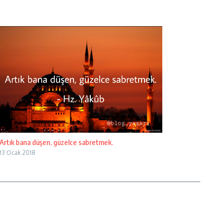
Artık bana düşen, güzelce sabretmek.
13 Ocak 2018