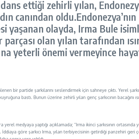
dans ettiği zehirli yılan, Endonezy
kadın canından oldu.Endonezya’nın
i yaşanan olayda, Irma Bule isimli
 parçası olan yılan tarafından ısırı
ığına yeterli önemi vermeyince hay
n bir partide şarkılarını seslendirmek için sahneye çıktı. Yerel şarkıc
kuyruğuna bastı. Bunun üzerine zehirli yılan genç şarkıcının bacağını ısı
 yerel medyaya yaptığı açıklamada; “Irma ikinci şarkısının ortasında yı
ti. İddiaya göre şarkıcı Irma, yılan terbiyecisinin getirdiği panzehiri g
aha sonra yere yığıldı.