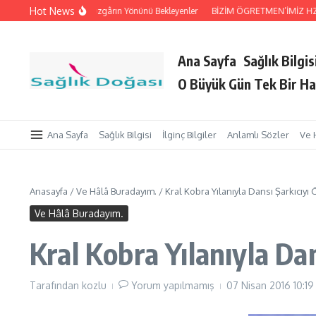
İçeriğe atla
Hot News
eri Tutan Eller
Rüzgârın Yönünü Bekleyenler
BİZİM ÖGRETMEN’İMİZ HZ. Pey
Ana Sayfa
Sağlık Bilgis
O Büyük Gün Tek Bir Ha
Ana Sayfa
Sağlık Bilgisi
İlginç Bilgiler
Anlamlı Sözler
Ve 
Anasayfa
/
Ve Hâlâ Buradayım.
/
Kral Kobra Yılanıyla Dansı Şarkıcıy
Ve Hâlâ Buradayım.
Kral Kobra Yılanıyla Da
Tarafından
kozlu
Yorum yapılmamış
07 Nisan 2016
10:19