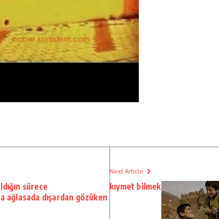
Next Article
ldığın sürece
kıymet bilmek
ıra ağlasada dışardan gözüken