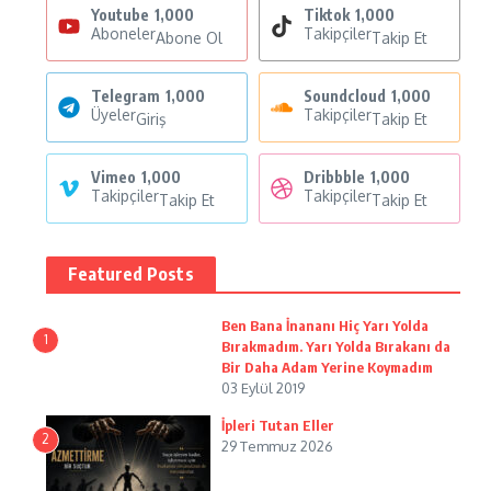
Youtube
1,000
Tiktok
1,000
Aboneler
Takipçiler
Abone Ol
Takip Et
Telegram
1,000
Soundcloud
1,000
Üyeler
Takipçiler
Giriş
Takip Et
Vimeo
1,000
Dribbble
1,000
Takipçiler
Takipçiler
Takip Et
Takip Et
Featured Posts
Ben Bana İnananı Hiç Yarı Yolda
1
Bırakmadım. Yarı Yolda Bırakanı da
Bir Daha Adam Yerine Koymadım
03 Eylül 2019
İpleri Tutan Eller
2
29 Temmuz 2026