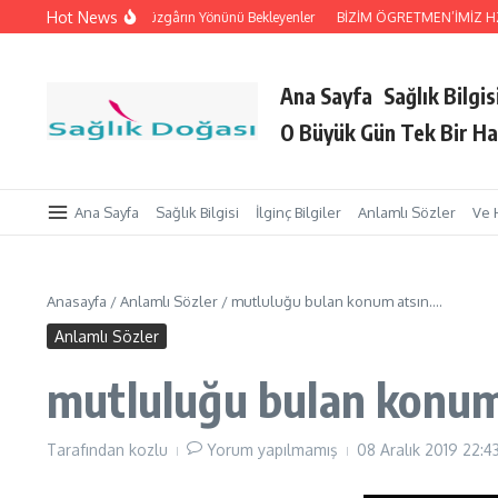
İçeriğe atla
Hot News
ri Tutan Eller
Rüzgârın Yönünü Bekleyenler
BİZİM ÖGRETMEN’İMİZ HZ. Pey
Ana Sayfa
Sağlık Bilgis
O Büyük Gün Tek Bir Ha
Ana Sayfa
Sağlık Bilgisi
İlginç Bilgiler
Anlamlı Sözler
Ve 
Anasayfa
/
Anlamlı Sözler
/
mutluluğu bulan konum atsın….
Anlamlı Sözler
mutluluğu bulan konum
Tarafından
kozlu
Yorum yapılmamış
08 Aralık 2019
22:4