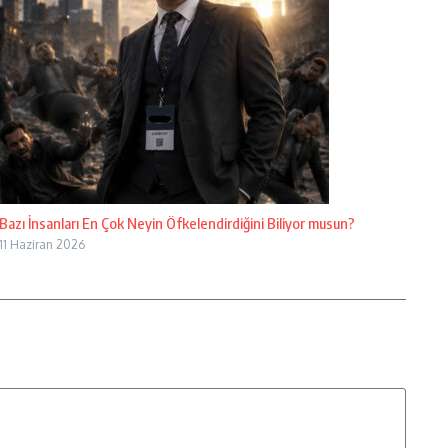
Bazı İnsanları En Çok Neyin Öfkelendirdiğini Biliyor musun?
11 Haziran 2026