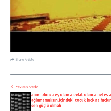
Share Article
Previous Article
anne olunca eş olunca evlat olunca nefes a
ağlamamalısın.İçindeki cocuk hıckıra hıck
sen güçlü olmalı