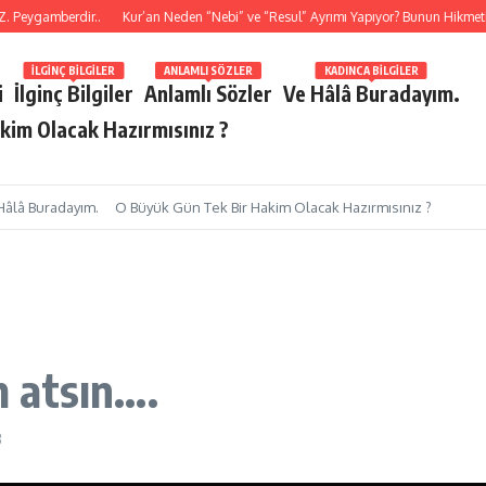
gamberdir..
Kur’an Neden “Nebi” ve “Resul” Ayrımı Yapıyor? Bunun Hikmeti Nedi
İLGINÇ BILGILER
ANLAMLI SÖZLER
KADINCA BILGILER
i
İlginç Bilgiler
Anlamlı Sözler
Ve Hâlâ Buradayım.
kim Olacak Hazırmısınız ?
Hâlâ Buradayım.
O Büyük Gün Tek Bir Hakim Olacak Hazırmısınız ?
 atsın….
3