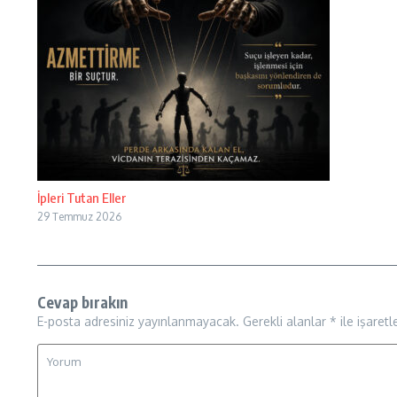
İpleri Tutan Eller
29 Temmuz 2026
Cevap bırakın
E-posta adresiniz yayınlanmayacak.
Gerekli alanlar
*
ile işaretl