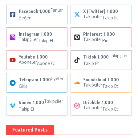
Fanlar
Facebook
1,000
X (Twitter)
1,000
Takipçiler
Beğen
Takip Et
Instagram
1,000
Pinterest
1,000
Takipçiler
Takipçiler
Takip Et
Pin
Takipçiler
Youtube
1,000
Tiktok
1,000
Aboneler
Abone Ol
Takip Et
Üyeler
Telegram
1,000
Soundcloud
1,000
Takipçiler
Giriş
Takip Et
Takipçiler
Vimeo
1,000
Dribbble
1,000
Takipçiler
Takip Et
Takip Et
Featured Posts