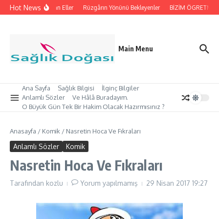
İçeriğe atla
Hot News
İpleri Tutan Eller
Rüzgârın Yönünü Bekleyenler
BİZİM ÖGRETMEN’İ
Main Menu
Ana Sayfa
Sağlık Bilgisi
İlginç Bilgiler
Anlamlı Sözler
Ve Hâlâ Buradayım.
O Büyük Gün Tek Bir Hakim Olacak Hazırmısınız ?
Anasayfa
/
Komik
/
Nasretin Hoca Ve Fıkraları
Anlamlı Sözler
Komik
Nasretin Hoca Ve Fıkraları
Tarafından
kozlu
Yorum yapılmamış
29 Nisan 2017
19:27