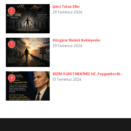
İpleri Tutan Eller
2
29 Temmuz 2026
Rüzgârın Yönünü Bekleyenler
3
29 Temmuz 2026
BİZİM ÖGRETMEN’İMİZ HZ. Peygamberdir..
4
13 Temmuz 2026