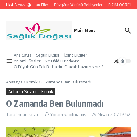
İçeriğe atla
Hot News
İpleri Tutan Eller
Rüzgârın Yönünü Bekleyenler
BİZİM ÖGRETMEN’
Main Menu
Ana Sayfa
Sağlık Bilgisi
İlginç Bilgiler
Anlamlı Sözler
Ve Hâlâ Buradayım.
O Büyük Gün Tek Bir Hakim Olacak Hazırmısınız ?
Anasayfa
/
Komik
/
O Zamanda Ben Bulunmadı
Anlamlı Sözler
Komik
O Zamanda Ben Bulunmadı
Tarafından
kozlu
Yorum yapılmamış
29 Nisan 2017
19:52