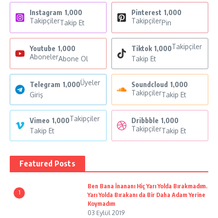
Instagram
1,000
Pinterest
1,000
Takipçiler
Takipçiler
Takip Et
Pin
Takipçiler
Youtube
1,000
Tiktok
1,000
Aboneler
Abone Ol
Takip Et
Üyeler
Telegram
1,000
Soundcloud
1,000
Takipçiler
Giriş
Takip Et
Takipçiler
Vimeo
1,000
Dribbble
1,000
Takipçiler
Takip Et
Takip Et
Featured Posts
Ben Bana İnananı Hiç Yarı Yolda Bırakmadım.
1
Yarı Yolda Bırakanı da Bir Daha Adam Yerine
Koymadım
03 Eylül 2019