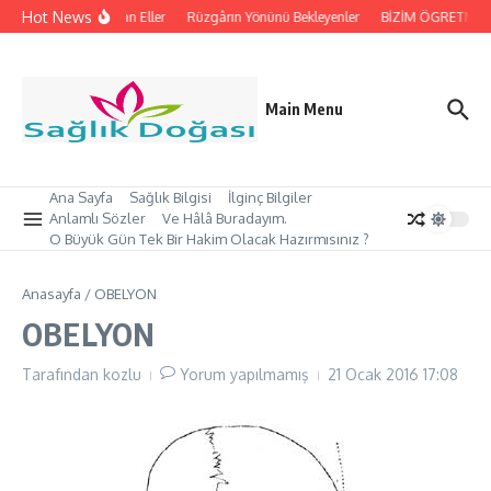
İçeriğe atla
Hot News
İpleri Tutan Eller
Rüzgârın Yönünü Bekleyenler
BİZİM ÖGRETMEN’İ
Main Menu
Ana Sayfa
Sağlık Bilgisi
İlginç Bilgiler
Anlamlı Sözler
Ve Hâlâ Buradayım.
O Büyük Gün Tek Bir Hakim Olacak Hazırmısınız ?
Anasayfa
/
OBELYON
OBELYON
Tarafından
kozlu
Yorum yapılmamış
21 Ocak 2016
17:08