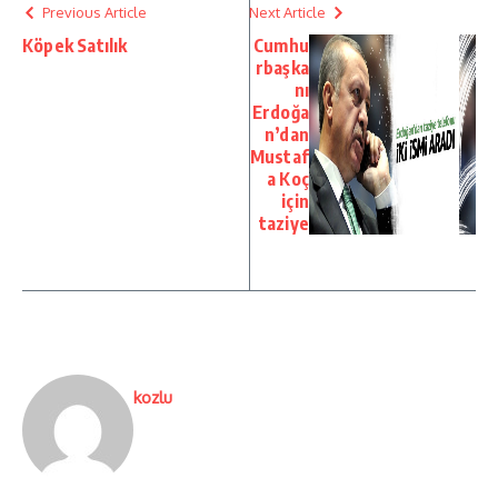
Previous Article
Next Article
Köpek Satılık
Cumhu
rbaşka
nı
Erdoğa
n’dan
Mustaf
a Koç
için
taziye
kozlu