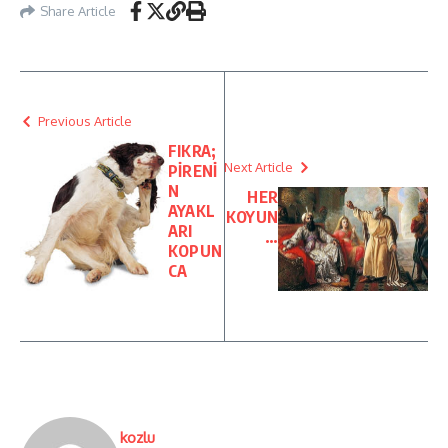
Share Article
Previous Article
FIKRA;
Next Article
PİRENİ
N
HER
AYAKL
KOYUN
ARI
…
KOPUN
CA
kozlu