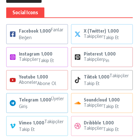
Social Icons
Fanlar
Facebook
1,000
X (Twitter)
1,000
Takipçiler
Beğen
Takip Et
Instagram
1,000
Pinterest
1,000
Takipçiler
Takipçiler
Takip Et
Pin
Takipçiler
Youtube
1,000
Tiktok
1,000
Aboneler
Abone Ol
Takip Et
Üyeler
Telegram
1,000
Soundcloud
1,000
Takipçiler
Giriş
Takip Et
Takipçiler
Vimeo
1,000
Dribbble
1,000
Takipçiler
Takip Et
Takip Et