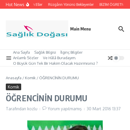
İçeriğe atla
Hot News
İpleri Tutan Eller
Rüzgârın Yönünü Bekleyenler
BİZİM ÖGRETMEN’İM
Main Menu
Ana Sayfa
Sağlık Bilgisi
İlginç Bilgiler
Anlamlı Sözler
Ve Hâlâ Buradayım.
O Büyük Gün Tek Bir Hakim Olacak Hazırmısınız ?
Anasayfa
/
Komik
/
ÖĞRENCİNİN DURUMU
Komik
ÖĞRENCİNİN DURUMU
Tarafından
kozlu
Yorum yapılmamış
30 Mart 2016
13:37