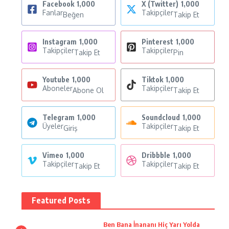
Facebook
1,000
X (Twitter)
1,000
Fanlar
Takipçiler
Beğen
Takip Et
Instagram
1,000
Pinterest
1,000
Takipçiler
Takipçiler
Takip Et
Pin
Youtube
1,000
Tiktok
1,000
Aboneler
Takipçiler
Abone Ol
Takip Et
Telegram
1,000
Soundcloud
1,000
Üyeler
Takipçiler
Giriş
Takip Et
Vimeo
1,000
Dribbble
1,000
Takipçiler
Takipçiler
Takip Et
Takip Et
Featured Posts
Ben Bana İnananı Hiç Yarı Yolda