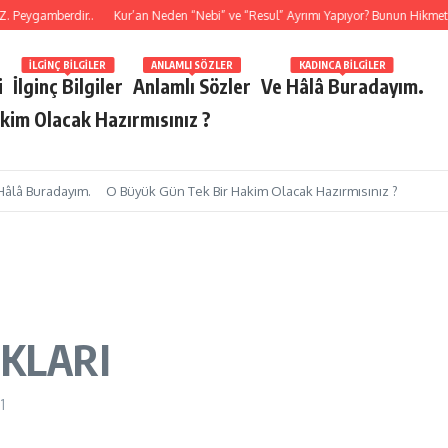
ygamberdir..
Kur’an Neden “Nebi” ve “Resul” Ayrımı Yapıyor? Bunun Hikmeti Ne
İLGINÇ BILGILER
ANLAMLI SÖZLER
KADINCA BILGILER
i
İlginç Bilgiler
Anlamlı Sözler
Ve Hâlâ Buradayım.
kim Olacak Hazırmısınız ?
Hâlâ Buradayım.
O Büyük Gün Tek Bir Hakim Olacak Hazırmısınız ?
IKLARI
1