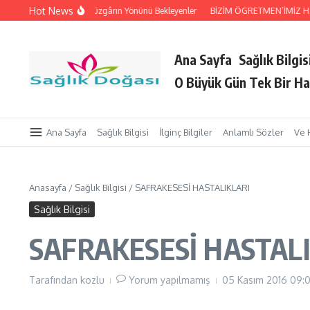
İçeriğe atla
Hot News
eri Tutan Eller
Rüzgârın Yönünü Bekleyenler
BİZİM ÖGRETMEN’İMİZ HZ. Pe
Ana Sayfa
Sağlık Bilgis
O Büyük Gün Tek Bir Ha
Ana Sayfa
Sağlık Bilgisi
İlginç Bilgiler
Anlamlı Sözler
Ve 
Anasayfa
/
Sağlık Bilgisi
/
SAFRAKESESİ HASTALIKLARI
Sağlık Bilgisi
SAFRAKESESİ HASTAL
Tarafından
kozlu
Yorum yapılmamış
05 Kasım 2016
09:0