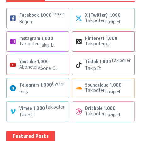
Fanlar
Facebook
1,000
X (Twitter)
1,000
Takipçiler
Beğen
Takip Et
Instagram
1,000
Pinterest
1,000
Takipçiler
Takipçiler
Takip Et
Pin
Takipçiler
Youtube
1,000
Tiktok
1,000
Aboneler
Abone Ol
Takip Et
Üyeler
Telegram
1,000
Soundcloud
1,000
Takipçiler
Giriş
Takip Et
Takipçiler
Vimeo
1,000
Dribbble
1,000
Takipçiler
Takip Et
Takip Et
Featured Posts