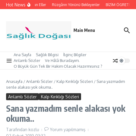
İçeriğe atla
Hot News
İpleri Tutan Eller
Rüzgârın Yönünü Bekleyenler
BİZİM ÖGRETMEN’İ
Main Menu
Ana Sayfa
Sağlık Bilgisi
İlginç Bilgiler
Anlamlı Sözler
Ve Hâlâ Buradayım.
O Büyük Gün Tek Bir Hakim Olacak Hazırmısınız ?
Anasayfa
/
Anlamlı Sözler
/
Kalp Kırıklığı Sözleri
/
Sana yazmadım
senle alakası yok okuma..
Anlamlı Sözler
Kalp Kırıklığı Sözleri
Sana yazmadım senle alakası yok
okuma..
Tarafından
kozlu
Yorum yapılmamış
02 Şubat 2019
03:32