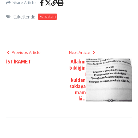
Share Article
Etiketlendi:
kursistem
Previous Article
Next Article
İSTİKAMET
Allahın
bildiğin
i
kuldan
saklaya
mam
ki..