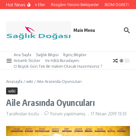
İçeriğe atla
Hot News
İpleri Tutan Eller
Rüzgârın Yönünü Bekleyenler
BİZİM ÖGRETMEN’İMİ
Main Menu
Ana Sayfa
Sağlık Bilgisi
İlginç Bilgiler
Anlamlı Sözler
Ve Hâlâ Buradayım.
O Büyük Gün Tek Bir Hakim Olacak Hazırmısınız ?
Anasayfa
/
wiki
/
Aile Arasında Oyuncuları
wiki
Aile Arasında Oyuncuları
Tarafından
kozlu
Yorum yapılmamış
17 Nisan 2019
13:33