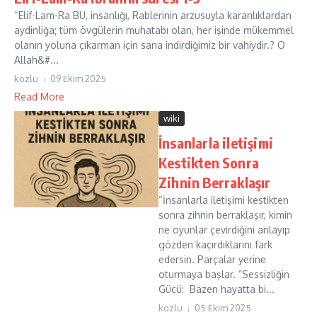
“Elif-Lam-Ra BU, insanlığı, Rablerinin arzusuyla karanlıklardan
aydinliğa; tüm övgülerin muhatabı olan, her işinde mükemmel
olanın yoluna çıkarman için sana indirdiğimiz bir vahiydir.? O
Allah&#...
kozlu
09 Ekim 2025
Read More
wiki
İnsanlarla iletişimi
Kestikten Sonra
Zihnin Berraklaşır
“İnsanlarla iletişimi kestikten
sonra zihnin berraklaşır, kimin
ne oyunlar çevirdiğini anlayıp
gözden kaçırdıklarını fark
edersin. Parçalar yerine
oturmaya başlar. ”Sessizliğin
Gücü: Bazen hayatta bi...
kozlu
05 Ekim 2025