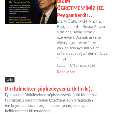
BİZİM
ÖGRETMEN’İMİZ HZ.
Peygamberdir..
BİZİM ÖGRETMEN’İMİZ HZ.
Peygamberdir.. Bosna Savaşı
sırasında, savaş bitmek
üzereyken, Boşnak askerler
Aliya’ya gelirler ve “bize
yapılanların aynısını biz de
onlara yapacağız,” derler. Aliya,
“hayır”...
kozlu
13 Temmuz 2026
Read More
wiki
Diriltilmekten şüphedeyseniz (bilin ki),
Ey insanlar! Diriltilmekten şüphedeyseniz (bilin ki), biz sizi
topraktan, sonra nutfeden (zigottan), sonra ‘alakadan
(embriyodan), sonra organları belirlenmiş, (detayları)
belirlenmemiş bir mudğadan (...