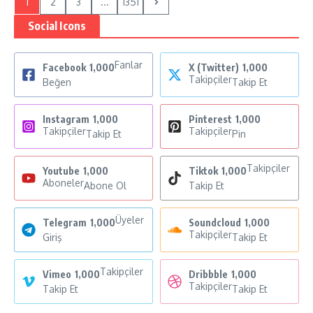
1
2
3
...
1351
Social Icons
Fanlar
Facebook
1,000
X (Twitter)
1,000
Takipçiler
Beğen
Takip Et
Instagram
1,000
Pinterest
1,000
Takipçiler
Takipçiler
Takip Et
Pin
Takipçiler
Youtube
1,000
Tiktok
1,000
Aboneler
Abone Ol
Takip Et
Üyeler
Telegram
1,000
Soundcloud
1,000
Takipçiler
Giriş
Takip Et
Takipçiler
Vimeo
1,000
Dribbble
1,000
Takipçiler
Takip Et
Takip Et