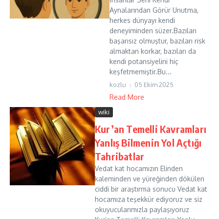
Aynalarından Görür Unutma,
herkes dünyayı kendi
deneyiminden süzer.Bazıları
başarısız olmuştur, bazıları risk
almaktan korkar, bazıları da
kendi potansiyelini hiç
keşfetmemiştir.Bu...
kozlu
05 Ekim 2025
Read More
wiki
Kur’an Temelli Kavramları
Yanlış Bilmenin Yol Açtığı
Tahribatlar
Vedat kat hocamızın Elinden
kaleminden ve yüreğinden dökülen
ciddi bir araştırma sonucu Vedat kat
hocamıza teşekkür ediyoruz ve siz
okuyucularımızla paylaşıyoruz