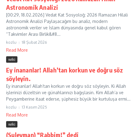
Astronomik Analizi
[00:29, 18.02.2026] Vedat Kat Sosyoloğ: 2026 Ramazan Hilali
Astronomik Analizi ​Paylaşacağım bu analiz, modern
astronomik veriler ve İslam dünyasında genel kabul gören
“Takvimler Arası Birlik&#8...
kozlu
18 Şubat 2026
Read More
wiki
Ey inananlar! Allah’tan korkun ve doğru söz
söyleyin.
Ey inananlar! Allah’tan korkun ve doğru söz söyleyin. Ki Allah
işlerinizi düzeltsin ve günahlarınızı bağışlasin. Kim Allah’a ve
Peygamberine itaat ederse, şüphesiz büyük bir kurtuluşa ermi...
kozlu
13 Kasım 2025
Read More
wiki
(Suleyman) “Rabbim!” dedi