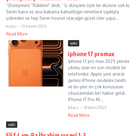
“(Suleyman) “Rabbim!” dedi; ” İç dünyamı öyle bir düzene sok ki,
Senin bana ve ana-babama bahsettigin nimetlere layikiyla
şükreden ve hep Senin hoşnut olacağın güzel isler yapa...
kozlu
13 Kasım 2025
Read More
wiki
iphone 17 promax
İphone 17 pro max 2025 yılında
çıkmış olan en son modelli bir
telefondur. Apple yeni amiral
gemisi iPhone modelini tanıttı
ve bu yılın en çok konuşulan
cihazlarından biri haline geldi.
iPhone 17 Pro M...
bilal c
19 Ekim 2025
Read More
wiki
Elif-Lam-Ra İbrahim suresi 1-3