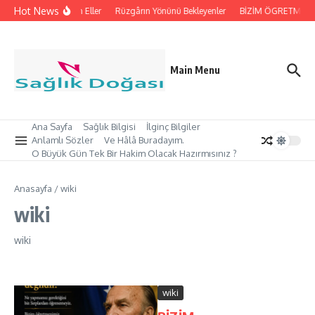
İçeriğe atla
Hot News
İpleri Tutan Eller
Rüzgârın Yönünü Bekleyenler
BİZİM ÖGRETMEN’İMİ
Main Menu
Ana Sayfa
Sağlık Bilgisi
İlginç Bilgiler
Anlamlı Sözler
Ve Hâlâ Buradayım.
O Büyük Gün Tek Bir Hakim Olacak Hazırmısınız ?
Anasayfa
/
wiki
wiki
wiki
wiki