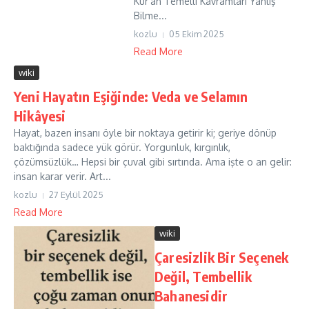
Kur’an Temelli Kavramları Yanlış
Bilme...
kozlu
05 Ekim 2025
Read More
wiki
Yeni Hayatın Eşiğinde: Veda ve Selamın
Hikâyesi
Hayat, bazen insanı öyle bir noktaya getirir ki; geriye dönüp
baktığında sadece yük görür. Yorgunluk, kırgınlık,
çözümsüzlük… Hepsi bir çuval gibi sırtında. Ama işte o an gelir:
insan karar verir. Art...
kozlu
27 Eylül 2025
Read More
wiki
Çaresizlik Bir Seçenek
Değil, Tembellik
Bahanesidir