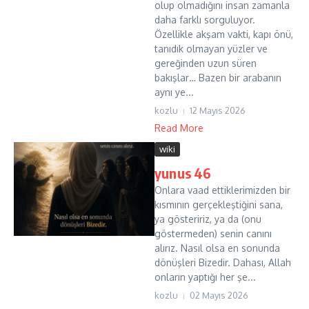
olup olmadığını insan zamanla
daha farklı sorguluyor.
Özellikle akşam vakti, kapı önü,
tanıdık olmayan yüzler ve
gereğinden uzun süren
bakışlar… Bazen bir arabanın
aynı ye...
kozlu
12 Mayıs 2026
Read More
wiki
yunus 46
Onlara vaad ettiklerimizden bir
kısmının gerçekleştiğini sana,
ya gösteririz, ya da (onu
göstermeden) senin canını
alırız. Nasıl olsa en sonunda
dönüşleri Bizedir. Dahası, Allah
onların yaptığı her şe...
kozlu
02 Mayıs 2026