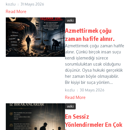
kozlu
31 Mayıs 2026
Read More
wiki
Azmettirmek çoğu
zaman hafife alınır.
Azmettirmek çoğu zaman hafife
alınır. Çünkü birçok insan suçu
kendi işlemediği sürece
sorumluluktan uzak olduğunu
düşünür. Oysa hukuki gerçeklik
her zaman böyle olmayabilir.
Bir kişiyi bir suça yönlen...
kozlu
30 Mayıs 2026
Read More
wiki
En Sessiz
Yönlendirmeler En Çok