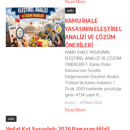
Read More
wiki
KAMU İHALE
YASASININ ELEŞTİREL
ANALİZİ VE ÇÖZÜM
ÖNERİLERİ
KAMU İHALE YASASININ
ELEŞTİREL ANALİZİ VE ÇÖZÜM
ÖNERİLERİ 1- Kamu İhale
Kanunu’nun Sürekli
Değişmesinin Eleştirel Analizi
Türkiye’de kamu ihaleleri, 1
Ocak 2003 tarihinde yürürlüğe
giren 4734 sayılı K...
kozlu
29 Mart 2026
Read More
wiki
Vedat Kat Sosyoloğ: 2026 Ramazan Hilali