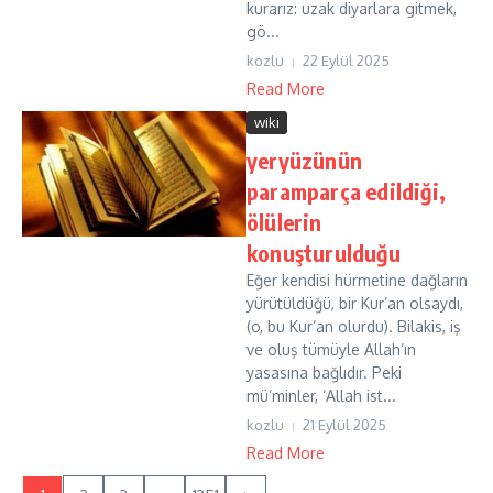
kurarız: uzak diyarlara gitmek,
gö...
kozlu
22 Eylül 2025
Read More
wiki
yeryüzünün
paramparça edildiği,
ölülerin
konuşturulduğu
Eğer kendisi hürmetine dağların
yürütüldüğü, bir Kur’an olsaydı,
(o, bu Kur’an olurdu). Bilakis, iş
ve oluş tümüyle Allah’ın
yasasına bağlıdır. Peki
mü’minler, ‘Allah ist...
kozlu
21 Eylül 2025
Read More