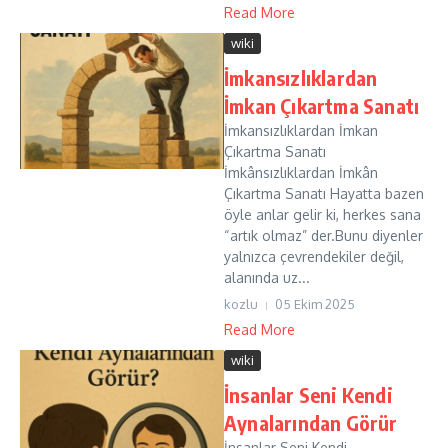
Read More
wiki
İmkansızlıklardan
İmkan Çıkartma Sanatı
İmkansızlıklardan İmkan
Çıkartma Sanatı
İmkânsızlıklardan İmkân
Çıkartma Sanatı Hayatta bazen
öyle anlar gelir ki, herkes sana
“artık olmaz” der.Bunu diyenler
yalnızca çevrendekiler değil,
alanında uz...
kozlu
05 Ekim 2025
Read More
wiki
İnsanlar Seni Kendi
Aynalarından Görür
İnsanlar Seni Kendi