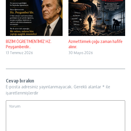
BİZİM ÖGRETMEN’İMİZ HZ.
Azmettirmek çoğu zaman hafife
Peygamberdir..
alınır.
13 Temmuz 2026
30 Mayıs 2026
Cevap bırakın
E-posta adresiniz yayınlanmayacak.
Gerekli alanlar
*
ile
işaretlenmişlerdir