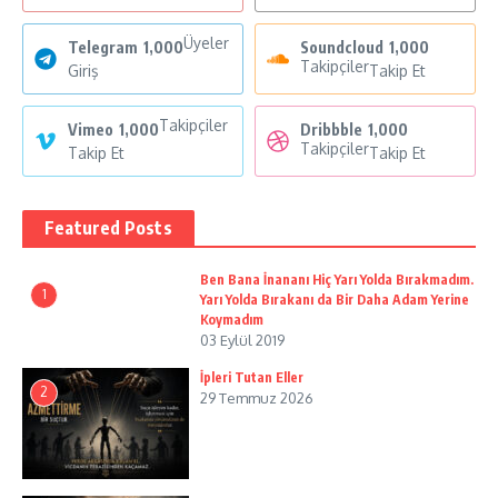
Üyeler
Telegram
1,000
Soundcloud
1,000
Takipçiler
Giriş
Takip Et
Takipçiler
Vimeo
1,000
Dribbble
1,000
Takipçiler
Takip Et
Takip Et
Featured Posts
Ben Bana İnananı Hiç Yarı Yolda Bırakmadım.
1
Yarı Yolda Bırakanı da Bir Daha Adam Yerine
Koymadım
03 Eylül 2019
İpleri Tutan Eller
2
29 Temmuz 2026