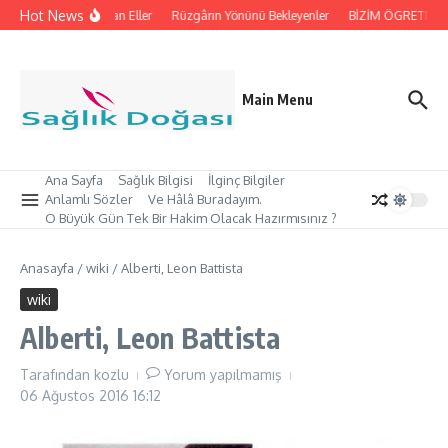
İçeriğe atla
Hot News
İpleri Tutan Eller
Rüzgârın Yönünü Bekleyenler
BİZİM ÖGRETMEN’İ
Main Menu
Ana Sayfa
Sağlık Bilgisi
İlginç Bilgiler
Anlamlı Sözler
Ve Hâlâ Buradayım.
O Büyük Gün Tek Bir Hakim Olacak Hazırmısınız ?
Anasayfa
/
wiki
/
Alberti, Leon Battista
wiki
Alberti, Leon Battista
Tarafından
kozlu
Yorum yapılmamış
06 Ağustos 2016
16:12