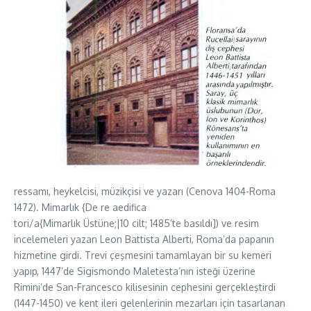
ressamı, heykelcisi, müzikçisi ve yazarı (Cenova 1404-Roma
1472). Mimarlık {De re aedifica
tori/a{Mimarlık Üstüne;|10 cilt; 1485’te basıldı]) ve resim
incelemeleri yazan Leon Battista Alberti, Roma’da papanın
hizmetine girdi. Trevi çeşmesini tamamlayan bir su kemeri
yapıp, 1447’de Sigismondo Maletesta’nın isteği üzerine
Rimini’de San-Francesco kilisesinin cephesini gerçekleştirdi
(1447-1450) ve kent ileri gelenlerinin mezarları için tasarlanan