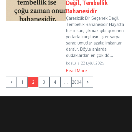
Değil, Tembellik
Bahanesidir
Çaresizlik Bir Seçenek Değil,
Tembellik Bahanesidir Hayatta
her insan, çıkmaz gibi görünen
yollarla karşılaşır. İşler sarpa
sarar, umutlar azalır, imkanlar
daralır. Böyle anlarda
dudaklardan en çok dö...
kozlu
22 Eylül 2025
Read More
1
2
3
4
...
2804