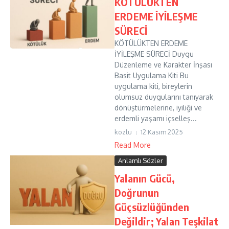
KÖTÜLÜKTEN
ERDEME İYİLEŞME
SÜRECİ
KÖTÜLÜKTEN ERDEME
İYİLEŞME SÜRECİ Duygu
Düzenleme ve Karakter İnşası
Basit Uygulama Kiti Bu
uygulama kiti, bireylerin
olumsuz duygularını tanıyarak
dönüştürmelerine, iyiliği ve
erdemli yaşamı içselleş...
kozlu
12 Kasım 2025
Read More
Anlamlı Sözler
Yalanın Gücü,
Doğrunun
Güçsüzlüğünden
Değildir; Yalan Teşkilat