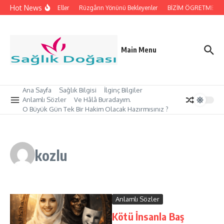
İçeriğe atla
Hot News
İpleri Tutan Eller
Rüzgârın Yönünü Bekleyenler
BİZİM ÖGRETMEN’İMİZ
Main Menu
Ana Sayfa
Sağlık Bilgisi
İlginç Bilgiler
Anlamlı Sözler
Ve Hâlâ Buradayım.
O Büyük Gün Tek Bir Hakim Olacak Hazırmısınız ?
kozlu
Anlamlı Sözler
Kötü İnsanla Baş