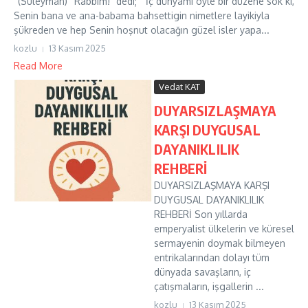
“(Suleyman) “Rabbim!” dedi; ” İç dünyamı öyle bir düzene sok ki,
Senin bana ve ana-babama bahsettigin nimetlere layikiyla
şükreden ve hep Senin hoşnut olacağın güzel isler yapa...
kozlu
13 Kasım 2025
Read More
Vedat KAT
DUYARSIZLAŞMAYA
KARŞI DUYGUSAL
DAYANIKLILIK
REHBERİ
DUYARSIZLAŞMAYA KARŞI
DUYGUSAL DAYANIKLILIK
REHBERİ Son yıllarda
emperyalist ülkelerin ve küresel
sermayenin doymak bilmeyen
entrikalarından dolayı tüm
dünyada savaşların, iç
çatışmaların, işgallerin ...
kozlu
13 Kasım 2025