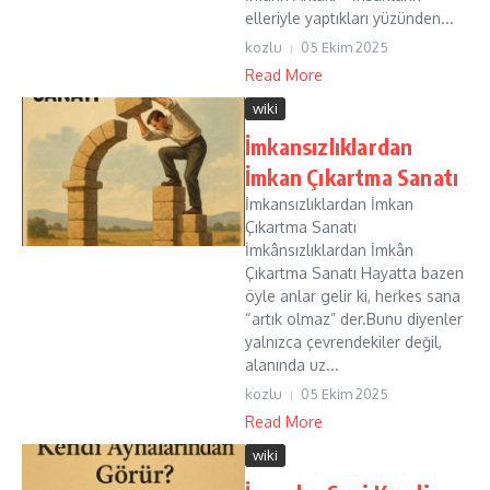
elleriyle yaptıkları yüzünden...
kozlu
05 Ekim 2025
Read More
wiki
İmkansızlıklardan
İmkan Çıkartma Sanatı
İmkansızlıklardan İmkan
Çıkartma Sanatı
İmkânsızlıklardan İmkân
Çıkartma Sanatı Hayatta bazen
öyle anlar gelir ki, herkes sana
“artık olmaz” der.Bunu diyenler
yalnızca çevrendekiler değil,
alanında uz...
kozlu
05 Ekim 2025
Read More
wiki