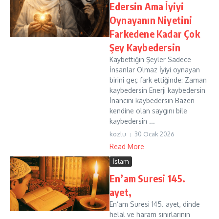
Edersin Ama İyiyi
Oynayanın Niyetini
Farkedene Kadar Çok
Şey Kaybedersin
Kaybettiğin Şeyler Sadece
İnsanlar Olmaz İyiyi oynayan
birini geç fark ettiğinde: Zaman
kaybedersin Enerji kaybedersin
İnancını kaybedersin Bazen
kendine olan saygını bile
kaybedersin ...
kozlu
30 Ocak 2026
Read More
İslam
En’am Suresi 145.
ayet,
En’am Suresi 145. ayet, dinde
helal ve haram sınırlarının