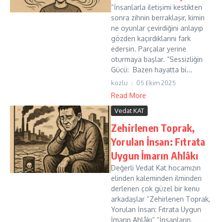
“İnsanlarla iletişimi kestikten
sonra zihnin berraklaşır, kimin
ne oyunlar çevirdiğini anlayıp
gözden kaçırdıklarını fark
edersin. Parçalar yerine
oturmaya başlar. ”Sessizliğin
Gücü: Bazen hayatta bi...
kozlu
05 Ekim 2025
Read More
Vedat KAT
Zehirlenen Toprak,
Yorulan İnsan: Fıtrata
Uygun İmarın Ahlâkı
Değerli Vedat Kat hocamızın
elinden kaleminden ilminden
derlenen çok güzel bir kenu
arkadaşlar “Zehirlenen Toprak,
Yorulan İnsan: Fıtrata Uygun
İmarın Ahlâkı” “İnsanların