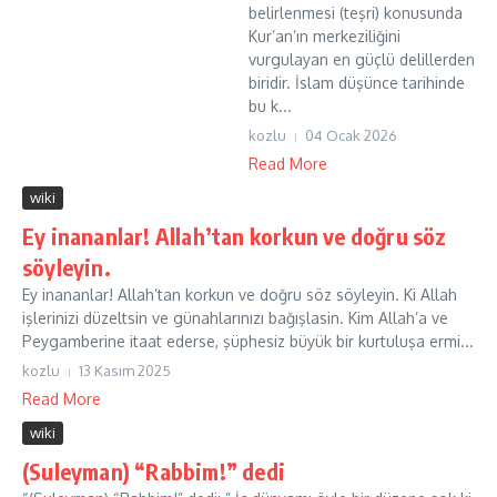
belirlenmesi (teşri) konusunda
Kur’an’ın merkeziliğini
vurgulayan en güçlü delillerden
biridir. İslam düşünce tarihinde
bu k...
kozlu
04 Ocak 2026
Read More
wiki
Ey inananlar! Allah’tan korkun ve doğru söz
söyleyin.
Ey inananlar! Allah’tan korkun ve doğru söz söyleyin. Ki Allah
işlerinizi düzeltsin ve günahlarınızı bağışlasin. Kim Allah’a ve
Peygamberine itaat ederse, şüphesiz büyük bir kurtuluşa ermi...
kozlu
13 Kasım 2025
Read More
wiki
(Suleyman) “Rabbim!” dedi