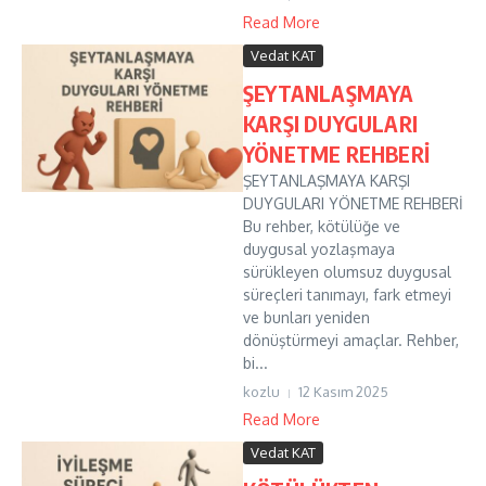
Read More
Vedat KAT
ŞEYTANLAŞMAYA
KARŞI DUYGULARI
YÖNETME REHBERİ
ŞEYTANLAŞMAYA KARŞI
DUYGULARI YÖNETME REHBERİ
Bu rehber, kötülüğe ve
duygusal yozlaşmaya
sürükleyen olumsuz duygusal
süreçleri tanımayı, fark etmeyi
ve bunları yeniden
dönüştürmeyi amaçlar. Rehber,
bi...
kozlu
12 Kasım 2025
Read More
Vedat KAT