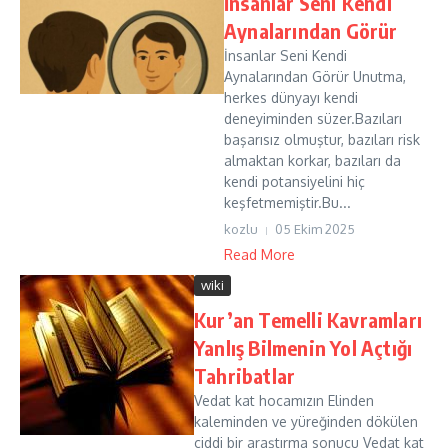
İnsanlar Seni Kendi
Aynalarından Görür
İnsanlar Seni Kendi
Aynalarından Görür Unutma,
herkes dünyayı kendi
deneyiminden süzer.Bazıları
başarısız olmuştur, bazıları risk
almaktan korkar, bazıları da
kendi potansiyelini hiç
keşfetmemiştir.Bu...
kozlu
05 Ekim 2025
Read More
wiki
Kur’an Temelli Kavramları
Yanlış Bilmenin Yol Açtığı
Tahribatlar
Vedat kat hocamızın Elinden
kaleminden ve yüreğinden dökülen
ciddi bir araştırma sonucu Vedat kat