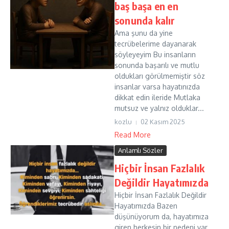
baş başa en en
sonunda kalır
Ama şunu da yine
tecrübelerime dayanarak
söyleyeyim Bu insanların
sonunda başarılı ve mutlu
oldukları görülmemiştir söz
insanlar varsa hayatınızda
dikkat edin ileride Mutlaka
mutsuz ve yalnız olduklar...
kozlu
02 Kasım 2025
Read More
Anlamlı Sözler
Hiçbir İnsan Fazlalık
Değildir Hayatımızda
Hiçbir İnsan Fazlalık Değildir
Hayatımızda Bazen
düşünüyorum da, hayatımıza
giren herkesin bir nedeni var