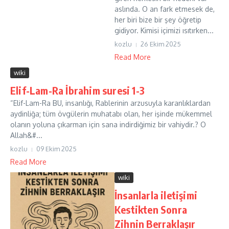
aslında. O an fark etmesek de,
her biri bize bir şey öğretip
gidiyor. Kimisi içimizi ısıtırken...
kozlu
26 Ekim 2025
Read More
wiki
Elif-Lam-Ra İbrahim suresi 1-3
“Elif-Lam-Ra BU, insanlığı, Rablerinin arzusuyla karanlıklardan
aydinliğa; tüm övgülerin muhatabı olan, her işinde mükemmel
olanın yoluna çıkarman için sana indirdiğimiz bir vahiydir.? O
Allah&#...
kozlu
09 Ekim 2025
Read More
wiki
İnsanlarla iletişimi
Kestikten Sonra
Zihnin Berraklaşır