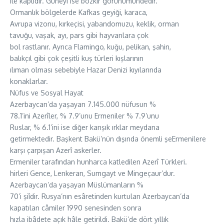
ile kaplıdır. Güneyi ise bozkır görünümündedir.
Ormanlık bölgelerde Kafkas geyiği, karaca,
Avrupa vizonu, kırkeçisi, yabandomuzu, keklik, orman
tavuğu, vaşak, ayı, pars gibi hayvanlara çok
bol rastlanır. Ayrıca Flamingo, kuğu, pelikan, şahin,
balıkçıl gibi çok çeşitli kuş türleri kışlarının
ılıman olması sebebiyle Hazar Denizi kıyılarında
konaklarlar.
Nüfus ve Sosyal Hayat
Azerbaycan’da yaşayan 7.145.000 nüfusun %
78.1’ini Azerîler, % 7.9’unu Ermeniler % 7.9’unu
Ruslar, % 6.1’ini ise diğer karışık ırklar meydana
getirmektedir. Başkent Bakü’nün dışında önemli şeErmenilere
karşı çarpışan Azerî askerler.
Ermeniler tarafından hunharca katledilen Azerî Türkleri.
hirleri Gence, Lenkeran, Sumgayt ve Mingeçaur’dur.
Azerbaycan’da yaşayan Müslümanların %
70’i şiîdir. Rusya’nın esâretinden kurtulan Azerbaycan’da
kapatılan câmiler 1990 senesinden sonra
hızla ibâdete açık hâle getirildi. Bakü’de dört yıllık