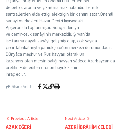
Dışarıya ihraç ettiği en önemli ürünlerden biri
de petrol arama ve çıkartma makinalarıdır. Termik
santrallerden elde ettiği elektriğin bir kısmını satar.Önemli
sanayi merkezleri Hazar Denizi kıyısındaki
Apşeron’da toplanmıştır. Sungait kimya
ve demir-çelik sanâyiinin merkezidir. Şirvan’da
ise tarıma dayalı sanâyi gelişmiş olup, çok sayıda
çırçır fabrikalarıyla pamukçuluğun merkezi durumundadır.
Dünyâca meşhur ve Rus havyarı olarak ün
kazanmış olan mersin balığı havyarı sâdece Azerbaycan’da
üretilir. Elde edilen ürünün büyük kısmı
ihraç edilir.
Share Article
Previous Article
Next Article
AZAK EĞERİ
AZERİ İBRÂHİM CELEBİ