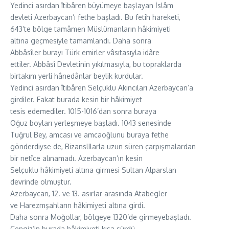
Yedinci asırdan îtibâren büyümeye başlayan İslâm
devleti Azerbaycan’ı fethe başladı. Bu fetih hareketi,
643’te bölge tamâmen Müslümanların hâkimiyeti
altına geçmesiyle tamamlandı. Daha sonra
Abbâsîler burayı Türk emirler vâsıtasıyla idâre
ettiler. Abbâsî Devletinin yıkılmasıyla, bu topraklarda
birtakım yerli hânedânlar beylik kurdular.
Yedinci asırdan îtibâren Selçuklu Akıncıları Azerbaycan’a
girdiler. Fakat burada kesin bir hâkimiyet
tesis edemediler. 1015-1016’dan sonra buraya
Oğuz boyları yerleşmeye başladı. 1043 senesinde
Tuğrul Bey, amcası ve amcaoğlunu buraya fethe
gönderdiyse de, BizanslIlarla uzun süren çarpışmalardan
bir netîce alınamadı. Azerbaycan’ın kesin
Selçuklu hâkimiyeti altına girmesi Sultan Alparslan
devrinde olmuştur.
Azerbaycan, 12. ve 13. asırlar arasında Atabegler
ve Harezmşahların hâkimiyeti altına girdi.
Daha sonra Moğollar, bölgeye 1320’de girmeyebaşladı.
Cengiz’in burada hâkimiyeti kısa sürdü,