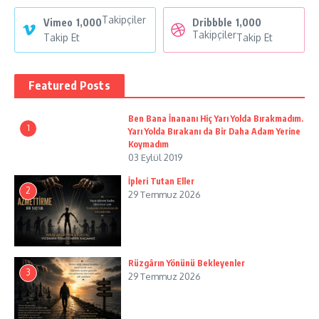
Takipçiler
Vimeo
1,000
Dribbble
1,000
Takipçiler
Takip Et
Takip Et
Featured Posts
Ben Bana İnananı Hiç Yarı Yolda Bırakmadım.
1
Yarı Yolda Bırakanı da Bir Daha Adam Yerine
Koymadım
03 Eylül 2019
İpleri Tutan Eller
2
29 Temmuz 2026
Rüzgârın Yönünü Bekleyenler
3
29 Temmuz 2026