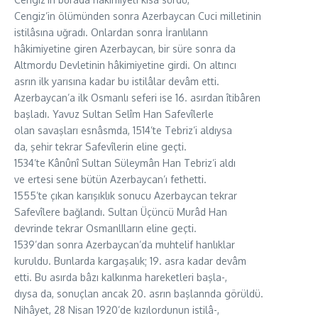
Cengiz’in ölümünden sonra Azerbaycan Cuci milletinin
istilâsına uğradı. Onlardan sonra İranlılann
hâkimiyetine giren Azerbaycan, bir süre sonra da
Altmordu Devletinin hâkimiyetine girdi. On altıncı
asrın ilk yarısına kadar bu istilâlar devâm etti.
Azerbaycan’a ilk Osmanlı seferi ise 16. asırdan îtibâren
başladı. Yavuz Sultan Selîm Han Safevîlerle
olan savaşları esnâsmda, 1514’te Tebriz’i aldıysa
da, şehir tekrar Safevîlerin eline geçti.
1534’te Kânûnî Sultan Süleymân Han Tebriz’i aldı
ve ertesi sene bütün Azerbaycan’ı fethetti.
1555’te çıkan karışıklık sonucu Azerbaycan tekrar
Safevîlere bağlandı. Sultan Üçüncü Murâd Han
devrinde tekrar OsmanlIların eline geçti.
1539’dan sonra Azerbaycan’da muhtelif hanlıklar
kuruldu. Bunlarda kargaşalık; 19. asra kadar devâm
etti. Bu asırda bâzı kalkınma hareketleri başla-,
dıysa da, sonuçlan ancak 20. asrın başlannda görüldü.
Nihâyet, 28 Nisan 1920’de kızılordunun istilâ-,