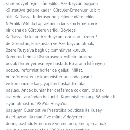
sı ile Sovyet rejimi îlân edildi. Azerbaycan bugünü
kü statüye gelene kadar, Gürcüler-Ermeniler ile bir:
likte Kafkasya federasyonu şeklinde idâre edildi.
5 Aralık 1936’da topraklarının bir kısmı Ermenilere
bir kısmı da Gürcülere verildi. Böyleçe
Kafkasya’da kalan Azerbaycan toprakları üzerin-*
de Gürcistan, Ermenistan ve Azerbaycan olmak,
üzere Rusya’ya bağlı üç cumhûriyet kuruldu.
Komünistlerin istilâsı sırasında, milletin arasına
bozuk fikirler yerleşmeye başladı. Bu arada İslâmiyeti
bozucu, reformist fikirler de gelişti. Millet,
bu reformistler ile komünistler arasında şaşırdı
ve komünizme karşı yapılan başkaldirmalar
başladı. Ancak bunlar her defâsmda çok kanlı olarak
kızılordu tarafından bastırıldı. Komünistlerekarşı 56 şiddetli
isyân olmuştur. 1989’da Rusya’da
başlayan Glasnost ve Prestroika politikası ile Kuzey
Azerbaycan’da maddî ve mânevî değerlere
dönüş başladı. Ermenilere verilen bölgeleri geri almak