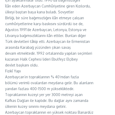
için ayaklanmalar oldu. 1990’da bağımsızlığını
îlân eden Azerbaycan Cumhûriyetine giren Kızılordu,
ülkeyi baştan başa kana buladı. Sovyetler
Birliği, bir süre bağımsızlığını ilân etmeye çalışan
cumhûriyetlerine karşı baskısını sürdürdü ise de,
Ağustos 1991’de Azerbaycan, Letonya, Estonya ve
Litvanya bağımsızlıklarını ilân ettiler. Bunları diğer
Türk devletleri tâkip etti. Azerbaycan ile Ermenistan
arasında Karabağ yüzünden çıkan savaş
devam etmektedir. 1992 ortalarında yapılan seçimleri
kazanan Halk Cephesi lideri Ebulfeyz Elçibey
devlet başkanı oldu.
Fizikî Yapı
Azerbaycan’ın topraklarının % 40’mdan fazla
bölümü verimli ovalardan meydana gelir. Bu alanların
yarıdan fazlası 400-1500 m yüksekliktedir.
Topraklarının kuzeyi yer yer 3000 metreyi aşan
Kafkas Dağları ile kaplıdır. Bu dağlar aynı zamanda
ülkenin kuzey sınırını meydana getirir.
Azerbaycan topraklarının en yüksek noktası Banardüz