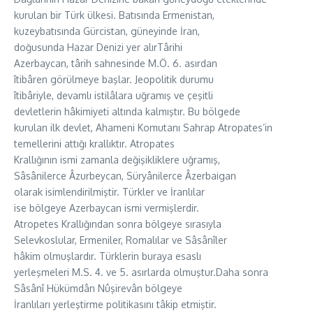
kurulan bir Türk ülkesi. Batısında Ermenistan,
kuzeybatısında Gürcistan, güneyinde İran,
doğusunda Hazar Denizi yer alırTârihi
Azerbaycan, târih sahnesinde M.Ö. 6. asırdan
îtibâren görülmeye başlar. Jeopolitik durumu
îtibâriyle, devamlı istilâlara uğramış ve çeşitli
devletlerin hâkimiyeti altında kalmıştır. Bu bölgede
kurulan ilk devlet, Ahameni Komutanı Sahrap Atropates’in
temellerini attığı krallıktır. Atropates
Krallığının ismi zamanla değişikliklere uğramış,
Sâsânilerce Âzurbeycan, Süryânilerce Âzerbaigan
olarak isimlendirilmiştir. Türkler ve İranlılar
ise bölgeye Azerbaycan ismi vermişlerdir.
Atropetes Krallığından sonra bölgeye sırasıyla
Selevkoslular, Ermeniler, Romalılar ve Sâsânîler
hâkim olmuşlardır. Türklerin buraya esaslı
yerleşmeleri M.S. 4. ve 5. asırlarda olmuştur.Daha sonra
Sâsânî Hükümdân Nûşirevân bölgeye
İranlıları yerleştirme politikasını tâkip etmiştir.