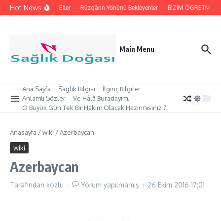
İçeriğe atla
Hot News
İpleri Tutan Eller
Rüzgârın Yönünü Bekleyenler
BİZİM ÖGRETMEN’İMİ
Main Menu
Ana Sayfa
Sağlık Bilgisi
İlginç Bilgiler
Anlamlı Sözler
Ve Hâlâ Buradayım.
O Büyük Gün Tek Bir Hakim Olacak Hazırmısınız ?
Anasayfa
/
wiki
/
Azerbaycan
wiki
Azerbaycan
Tarafından
kozlu
Yorum yapılmamış
26 Ekim 2016
17:01