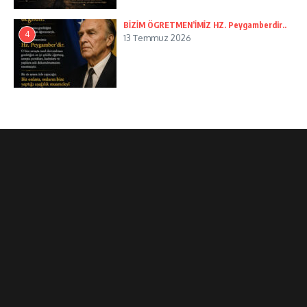
BİZİM ÖGRETMEN’İMİZ HZ. Peygamberdir..
4
13 Temmuz 2026