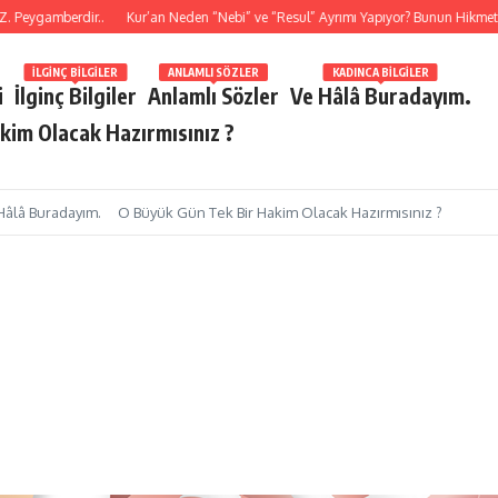
mberdir..
Kur’an Neden “Nebi” ve “Resul” Ayrımı Yapıyor? Bunun Hikmeti Nedir?
İLGINÇ BILGILER
ANLAMLI SÖZLER
KADINCA BILGILER
i
İlginç Bilgiler
Anlamlı Sözler
Ve Hâlâ Buradayım.
kim Olacak Hazırmısınız ?
Hâlâ Buradayım.
O Büyük Gün Tek Bir Hakim Olacak Hazırmısınız ?
9