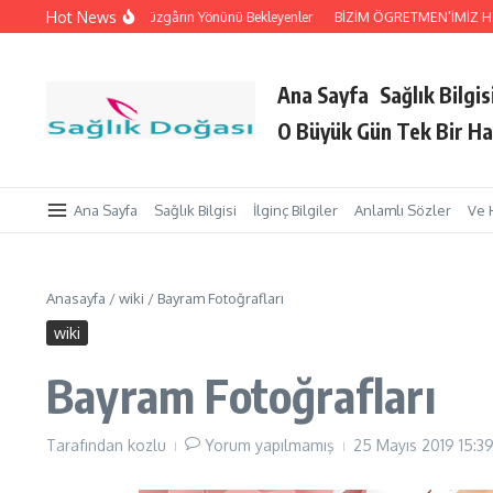
İçeriğe atla
Hot News
Tutan Eller
Rüzgârın Yönünü Bekleyenler
BİZİM ÖGRETMEN’İMİZ HZ. Peyga
Ana Sayfa
Sağlık Bilgis
O Büyük Gün Tek Bir Ha
Ana Sayfa
Sağlık Bilgisi
İlginç Bilgiler
Anlamlı Sözler
Ve 
Anasayfa
/
wiki
/
Bayram Fotoğrafları
wiki
Bayram Fotoğrafları
Tarafından
kozlu
Yorum yapılmamış
25 Mayıs 2019
15:3