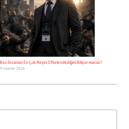
Bazı İnsanları En Çok Neyin Öfkelendirdiğini Biliyor musun?
11 Haziran 2026