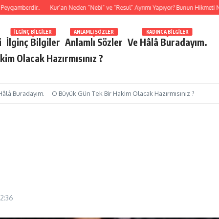
mberdir..
Kur’an Neden “Nebi” ve “Resul” Ayrımı Yapıyor? Bunun Hikmeti Nedir?
İLGINÇ BILGILER
ANLAMLI SÖZLER
KADINCA BILGILER
i
İlginç Bilgiler
Anlamlı Sözler
Ve Hâlâ Buradayım.
kim Olacak Hazırmısınız ?
Hâlâ Buradayım.
O Büyük Gün Tek Bir Hakim Olacak Hazırmısınız ?
2:36