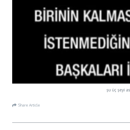
şu üç şeyi a
Share Article