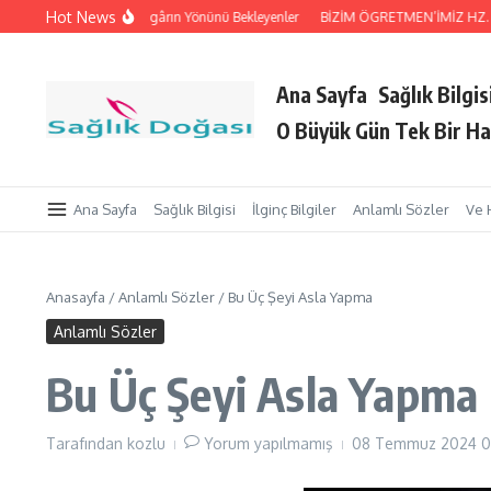
İçeriğe atla
Hot News
Tutan Eller
Rüzgârın Yönünü Bekleyenler
BİZİM ÖGRETMEN’İMİZ HZ. Peyga
Ana Sayfa
Sağlık Bilgis
O Büyük Gün Tek Bir Ha
Ana Sayfa
Sağlık Bilgisi
İlginç Bilgiler
Anlamlı Sözler
Ve 
Anasayfa
/
Anlamlı Sözler
/
Bu Üç Şeyi Asla Yapma
Anlamlı Sözler
Bu Üç Şeyi Asla Yapma
Tarafından
kozlu
Yorum yapılmamış
08 Temmuz 2024
0