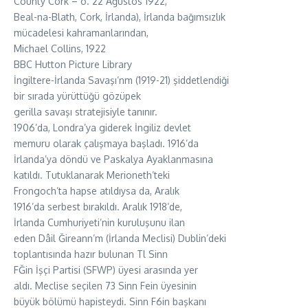
County Cork – ö. 22 Ağustos 1922,
Beal-na-Blath, Cork, İrlanda), İrlanda bağımsızlık
mücadelesi kahramanlarından,
Michael Collins, 1922
BBC Hutton Picture Library
İngiltere-İrlanda Savaşı’nm (1919-21) şiddetlendiği
bir sırada yürüttüğü gözüpek
gerilla savaşı stratejisiyle tanınır.
1906’da, Londra’ya giderek İngiliz devlet
memuru olarak çalışmaya başladı. 1916’da
İrlanda’ya döndü ve Paskalya Ayaklanmasına
katıldı. Tutuklanarak Merioneth’teki
Frongoch’ta hapse atıldıysa da, Aralık
1916’da serbest bırakıldı. Aralık 1918’de,
İrlanda Cumhuriyeti’nin kuruluşunu ilan
eden Dâil Ğireann’m (İrlanda Meclisi) Dublin’deki
toplantısında hazır bulunan Tl Sinn
FĞin İşçi Partisi (SFWP) üyesi arasında yer
aldı. Meclise seçilen 73 Sinn Fein üyesinin
büyük bölümü hapisteydi. Sinn F6in başkanı