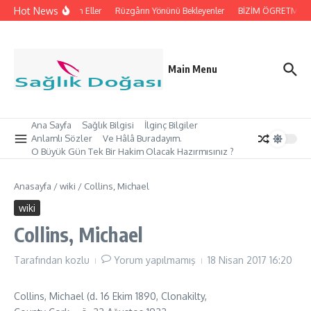
İçeriğe atla
Hot News
İpleri Tutan Eller
Rüzgârın Yönünü Bekleyenler
BİZİM ÖGRETMEN’İM
Main Menu
Ana Sayfa
Sağlık Bilgisi
İlginç Bilgiler
Anlamlı Sözler
Ve Hâlâ Buradayım.
O Büyük Gün Tek Bir Hakim Olacak Hazırmısınız ?
Anasayfa
/
wiki
/
Collins, Michael
wiki
Collins, Michael
Tarafından
kozlu
Yorum yapılmamış
18 Nisan 2017
16:20
Collins, Michael (d. 16 Ekim 1890, Clonakilty,