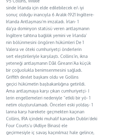
95 Collins, Wilkie
sinde İrlanda için elde edilebilecek eı\ iyi
sonuç olduğu inancıyla 6 Aralık-1921 Ingiltere-
Irlanda Antlaşması’m imzaladı. İrlan- 1
da’ya dominyon statüsü veren antlaşmanın
İngiltere tahtına bağlılık yemini ve İrlanda’
nin bölünmesini öngören hükümleri De 1
Valera ve öteki cumhuriyetçi önderlerin
sert eleştirileriyle karşılaştı. Collins’in, ikna
yeteneği antlaşmanın Dâil Ğireann’Aa küçük
bir çoğuolukla benimsenmesini sağladı.
Griffith devlet başkanı oldu ve Gollins
geçici hükümetin başbakanlığına getirildi.
Ama antlaşmaya karşı çıkan cumhuriyetçi- I
lerin engellemeleri nedeniyle “etkili bir yö- 1
netim oluşturulamadı. Önceleri eski yoldaş- 1
lanna karşı harekete geçmekten kaçınan
Collins, IRA içindeki muhalif kanadın Dublin’deki
Four Courts’u (Adliye Binası) ele
geçirmesiyle iç savaş kaçınılmaz hale gelince,