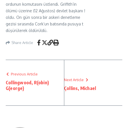
ordunun komutasını üstlendi. Griffıth’in
ölümü üzerine (12 Ağustos) devlet başkanı !
oldu. On gün sonra bir askeri denetleme
gezisi sırasında Cork’un batısında pusuya t
düşürülerek öldürüldü.
Share Article
Previous Article
Next Article
Collingwood, R(obin)
G(eorge)
Çollins, Michael