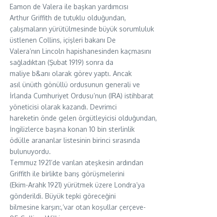
Eamon de Valera ile başkan yardımcısı
Arthur Griffith de tutuklu olduğundan,
çalışmaların yürütülmesinde büyük sorumluluk
üstlenen Collins, içişleri bakanı De
Valera’nın Lincoln hapishanesinden kaçmasını
sağladıktan (Şubat 1919) sonra da
maliye b&anı olarak görev yaptı. Ancak
asıl ünüıth gönüllü ordusunun generali ve
İrlanda Cumhuriyet Ordusu’nun (IRA) istihbarat
yöneticisi olarak kazandı. Devrimci
hareketin önde gelen örgütleyicisi olduğundan,
İngilizlerce başına konan 10 bin sterlinlik
ödülle arananlar listesinin birinci sırasında
bulunuyordu.
Temmuz 1921’de varılan ateşkesin ardından
Griffith ile birlikte barış görüşmelerini
(Ekim-Arahk 1921) yürütmek üzere Londra’ya
gönderildi. Büyük tepki göreceğini
bilmesine karşın:,’var otan koşullar çerçeve-