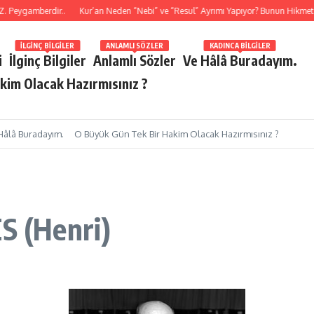
ygamberdir..
Kur’an Neden “Nebi” ve “Resul” Ayrımı Yapıyor? Bunun Hikmeti Ne
İLGINÇ BILGILER
ANLAMLI SÖZLER
KADINCA BILGILER
i
İlginç Bilgiler
Anlamlı Sözler
Ve Hâlâ Buradayım.
kim Olacak Hazırmısınız ?
Hâlâ Buradayım.
O Büyük Gün Tek Bir Hakim Olacak Hazırmısınız ?
 (Henri)