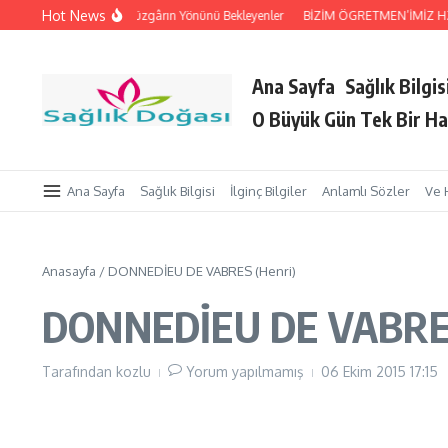
İçeriğe atla
Hot News
leri Tutan Eller
Rüzgârın Yönünü Bekleyenler
BİZİM ÖGRETMEN’İMİZ HZ. Pe
Ana Sayfa
Sağlık Bilgis
O Büyük Gün Tek Bir Ha
Ana Sayfa
Sağlık Bilgisi
İlginç Bilgiler
Anlamlı Sözler
Ve 
Anasayfa
/
DONNEDİEU DE VABRES (Henri)
DONNEDİEU DE VABRES
Tarafından
kozlu
Yorum yapılmamış
06 Ekim 2015
17:15