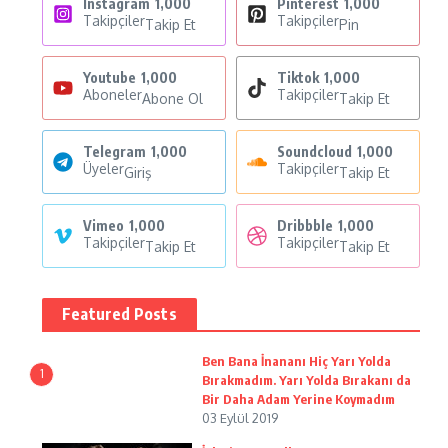
Instagram
1,000
Pinterest
1,000
Takipçiler
Takipçiler
Takip Et
Pin
Youtube
1,000
Tiktok
1,000
Aboneler
Takipçiler
Abone Ol
Takip Et
Telegram
1,000
Soundcloud
1,000
Üyeler
Takipçiler
Giriş
Takip Et
Vimeo
1,000
Dribbble
1,000
Takipçiler
Takipçiler
Takip Et
Takip Et
Featured Posts
Ben Bana İnananı Hiç Yarı Yolda
1
Bırakmadım. Yarı Yolda Bırakanı da
Bir Daha Adam Yerine Koymadım
03 Eylül 2019