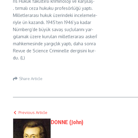
ris Hukuk fakültesi kriminoloji ve karşılaş-
. tırmalı ceza hukuku profesörlüğü yaptı.
Milletlerarası hukuk üzerindeki incelemele-
riyle ün kazandı. 1945’ten 1946’ya kadar
Nürnberg’de büyük savaş suçlularını yar-
gılamak üzere kurulan milletlerarası askerî
mahkemesinde yargıçlık yaptı, daha sonra
Revue de Science Criminelle dergisini kur-
du. (L)
Share Article
Previous Article
DONNE (John)