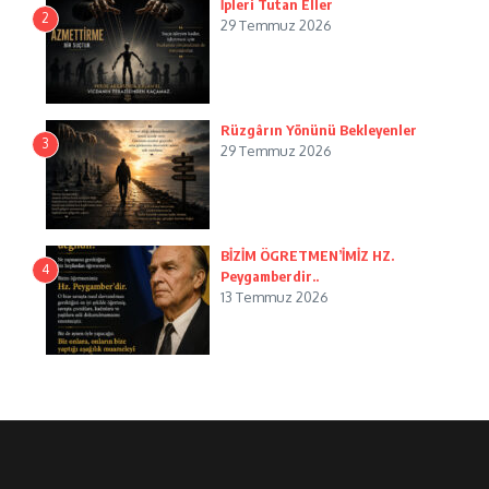
İpleri Tutan Eller
2
29 Temmuz 2026
Rüzgârın Yönünü Bekleyenler
3
29 Temmuz 2026
BİZİM ÖGRETMEN’İMİZ HZ.
4
Peygamberdir..
13 Temmuz 2026