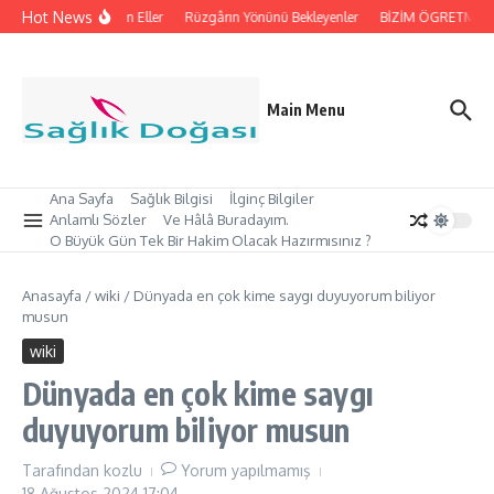
İçeriğe atla
Hot News
İpleri Tutan Eller
Rüzgârın Yönünü Bekleyenler
BİZİM ÖGRETMEN’İ
Main Menu
Ana Sayfa
Sağlık Bilgisi
İlginç Bilgiler
Anlamlı Sözler
Ve Hâlâ Buradayım.
O Büyük Gün Tek Bir Hakim Olacak Hazırmısınız ?
Anasayfa
/
wiki
/
Dünyada en çok kime saygı duyuyorum biliyor
musun
wiki
Dünyada en çok kime saygı
duyuyorum biliyor musun
Tarafından
kozlu
Yorum yapılmamış
18 Ağustos 2024
17:04