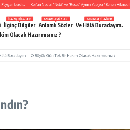
berdir..
Kur’an Neden “Nebi” ve “Resul” Ayrımı Yapıyor? Bunun Hikmeti Nedir?
İLGINÇ BILGILER
ANLAMLI SÖZLER
KADINCA BILGILER
i
İlginç Bilgiler
Anlamlı Sözler
Ve Hâlâ Buradayım.
kim Olacak Hazırmısınız ?
Hâlâ Buradayım.
O Büyük Gün Tek Bir Hakim Olacak Hazırmısınız ?
andın?