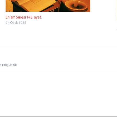
En’am Suresi 145. ayet,
04 Ocak 2026
enmişlerdir