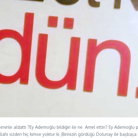
ninle aldattı ?Ey Ademoğlu bildiğin ile ne Amel ettin? Ey Ademoğlu 
llahi sizden hiç kimse yoktur ki ;Birinizin gördüğü Dolunay ile başbaşa