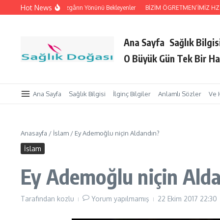
İçeriğe atla
Hot News
utan Eller
Rüzgârın Yönünü Bekleyenler
BİZİM ÖGRETMEN’İMİZ HZ. Peygam
Ana Sayfa
Sağlık Bilgis
O Büyük Gün Tek Bir Ha
Ana Sayfa
Sağlık Bilgisi
İlginç Bilgiler
Anlamlı Sözler
Ve 
Anasayfa
/
İslam
/
Ey Ademoğlu niçin Aldandın?
İslam
Ey Ademoğlu niçin Ald
Tarafından
kozlu
Yorum yapılmamış
22 Ekim 2017
22:30