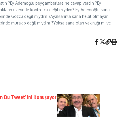
ettin ?Ey Ademoğlu peygamberlere ne cevap verdin ?Ey
akların üzerinde kontrolcü değil miydim? Ey Ademoğlu sana
zerinde Gözcü değil miydim ?Ayaklarınla sana helal olmayan
erinde murakıp değil miydim ?Yoksa sana olan yakınlığı mı ve
n Bu Tweet’ini Konuşuyor