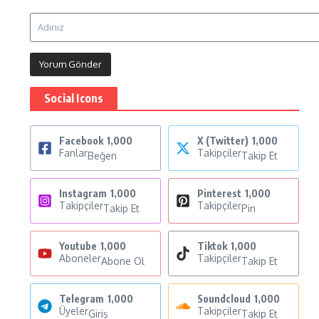
Social Icons
Facebook
1,000
X (Twitter)
1,000
Fanlar
Takipçiler
Beğen
Takip Et
Instagram
1,000
Pinterest
1,000
Takipçiler
Takipçiler
Takip Et
Pin
Youtube
1,000
Tiktok
1,000
Aboneler
Takipçiler
Abone Ol
Takip Et
Telegram
1,000
Soundcloud
1,000
Üyeler
Takipçiler
Giriş
Takip Et