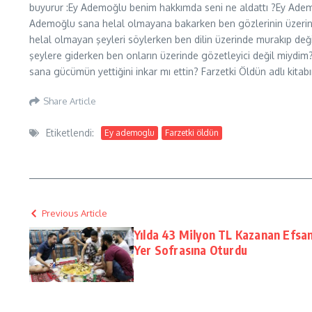
buyurur :Ey Ademoğlu benim hakkımda seni ne aldattı ?Ey Ade
Ademoğlu sana helal olmayana bakarken ben gözlerinin üzerind
helal olmayan şeyleri söylerken ben dilin üzerinde murakıp değ
şeylere giderken ben onların üzerinde gözetleyici değil miydim
sana gücümün yettiğini inkar mı ettin? Farzetki Öldün adlı kita
Share Article
Etiketlendi:
Ey ademoglu
Farzetki öldün
Previous Article
Yılda 43 Milyon TL Kazanan Efsan
Yer Sofrasına Oturdu