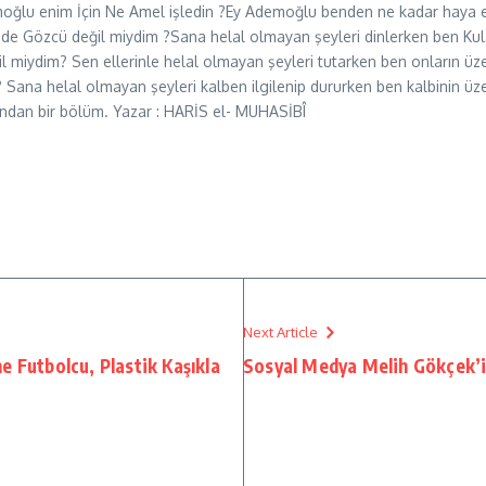
moğlu enim İçin Ne Amel işledin ?Ey Ademoğlu benden ne kadar haya 
e Gözcü değil miydim ?Sana helal olmayan şeyleri dinlerken ben Kul
il miydim? Sen ellerinle helal olmayan şeyleri tutarken ben onların ü
? Sana helal olmayan şeyleri kalben ilgilenip dururken ben kalbinin üz
bından bir bölüm. Yazar : HARİS el- MUHASİBÎ
Next Article
e Futbolcu, Plastik Kaşıkla
Sosyal Medya Melih Gökçek’i