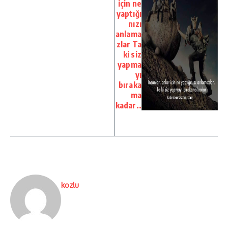
için ne
yaptığı
nızı
anlama
zlar Ta
ki siz
yapma
yı
bıraka
ma
kadar..
kozlu