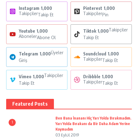
Instagram
1,000
Pinterest
1,000
Takipçiler
Takipçiler
Takip Et
Pin
Takipçiler
Youtube
1,000
Tiktok
1,000
Aboneler
Abone Ol
Takip Et
Üyeler
Telegram
1,000
Soundcloud
1,000
Takipçiler
Giriş
Takip Et
Takipçiler
Vimeo
1,000
Dribbble
1,000
Takipçiler
Takip Et
Takip Et
Featured Posts
Ben Bana İnananı Hiç Yarı Yolda Bırakmadım.
1
Yarı Yolda Bırakanı da Bir Daha Adam Yerine
Koymadım
03 Eylül 2019