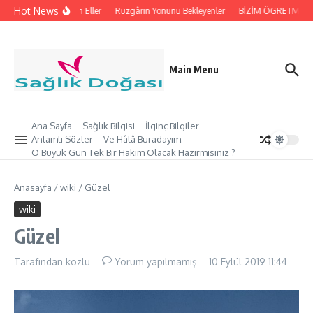
İçeriğe atla
Hot News
İpleri Tutan Eller
Rüzgârın Yönünü Bekleyenler
BİZİM ÖGRETMEN’İM
Main Menu
Ana Sayfa
Sağlık Bilgisi
İlginç Bilgiler
Anlamlı Sözler
Ve Hâlâ Buradayım.
O Büyük Gün Tek Bir Hakim Olacak Hazırmısınız ?
Anasayfa
/
wiki
/
Güzel
wiki
Güzel
Tarafından
kozlu
Yorum yapılmamış
10 Eylül 2019
11:44