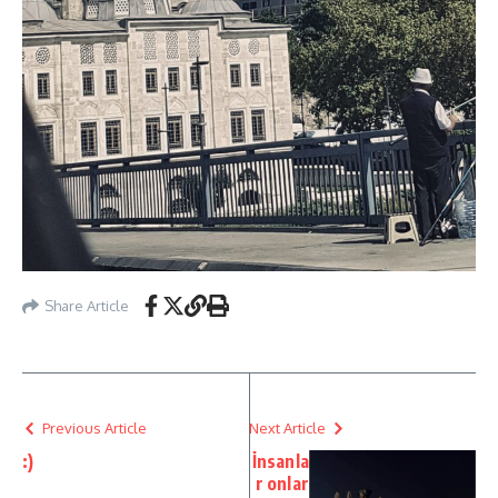
Share Article
Previous Article
Next Article
:)
İnsanla
r onlar