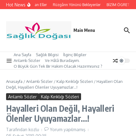
İçeriğe atla
Hot News
İpleri Tutan Eller
Rüzgârın Yönünü Bekleyenler
BİZİM ÖGRETMEN’İ
Main Menu
Ana Sayfa
Sağlık Bilgisi
İlginç Bilgiler
Anlamlı Sözler
Ve Hâlâ Buradayım.
O Büyük Gün Tek Bir Hakim Olacak Hazırmısınız ?
Anasayfa
/
Anlamlı Sözler
/
Kalp Kırıklığı Sözleri
/
Hayalleri Olan
Değil, Hayalleri Ölenler Uyuyamazlar…!
Anlamlı Sözler
Kalp Kırıklığı Sözleri
Hayalleri Olan Değil, Hayalleri
Ölenler Uyuyamazlar…!
Tarafından
kozlu
Yorum yapılmamış
05 Şubat 2019
00:35