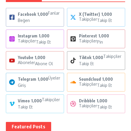
Fanlar
Facebook
1,000
X (Twitter)
1,000
Takipçiler
Beğen
Takip Et
Instagram
1,000
Pinterest
1,000
Takipçiler
Takipçiler
Takip Et
Pin
Takipçiler
Youtube
1,000
Tiktok
1,000
Aboneler
Abone Ol
Takip Et
Üyeler
Telegram
1,000
Soundcloud
1,000
Takipçiler
Giriş
Takip Et
Takipçiler
Vimeo
1,000
Dribbble
1,000
Takipçiler
Takip Et
Takip Et
Featured Posts