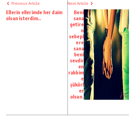
Previous Article
Next Article
Ellerin ellerimde her daim
Beni
olsun isterdim..
sana
getire
n
sebepl
ere
sana
beni
sevdir
en
rabbim
e
şükürl
er
olsun.