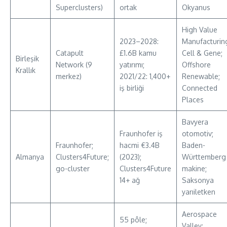
Superclusters)
ortak
Okyanus
High Value
2023–2028:
Manufacturin
Catapult
£1.6B kamu
Cell & Gene;
Birleşik
Network (9
yatırımı;
Offshore
Krallık
merkez)
2021/22: 1,400+
Renewable;
iş birliği
Connected
Places
Bavyera
Fraunhofer iş
otomotiv;
Fraunhofer;
hacmi €3.4B
Baden-
Almanya
Clusters4Future;
(2023);
Württemberg
go-cluster
Clusters4Future
makine;
14+ ağ
Saksonya
yarıiletken
Aerospace
55 pôle;
Valley;