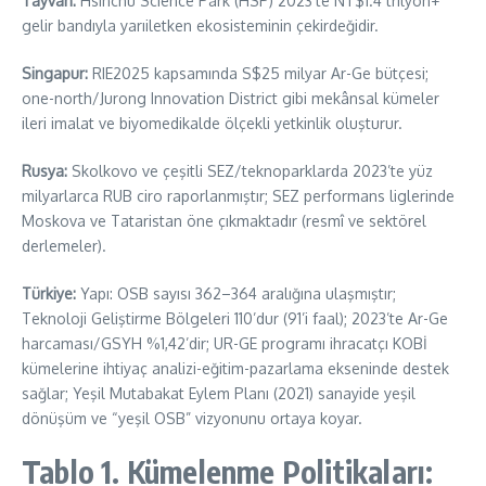
Tayvan:
Hsinchu Science Park (HSP) 2023’te NT$1.4 trilyon+
gelir bandıyla yarıiletken ekosisteminin çekirdeğidir.
Singapur:
RIE2025 kapsamında S$25 milyar Ar-Ge bütçesi;
one-north/Jurong Innovation District gibi mekânsal kümeler
ileri imalat ve biyomedikalde ölçekli yetkinlik oluşturur.
Rusya:
Skolkovo ve çeşitli SEZ/teknoparklarda 2023’te yüz
milyarlarca RUB ciro raporlanmıştır; SEZ performans liglerinde
Moskova ve Tataristan öne çıkmaktadır (resmî ve sektörel
derlemeler).
Türkiye:
Yapı: OSB sayısı 362–364 aralığına ulaşmıştır;
Teknoloji Geliştirme Bölgeleri 110’dur (91’i faal); 2023’te Ar-Ge
harcaması/GSYH %1,42’dir; UR-GE programı ihracatçı KOBİ
kümelerine ihtiyaç analizi-eğitim-pazarlama ekseninde destek
sağlar; Yeşil Mutabakat Eylem Planı (2021) sanayide yeşil
dönüşüm ve “yeşil OSB” vizyonunu ortaya koyar.
Tablo 1. Kümelenme Politikaları: