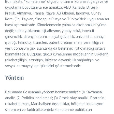
Bu makale, “kümelenme” olgusunu tanım, kuramsal çerçeve ve
uygulama boyutlarıyla ele almakta; ABD, Kanada, Birleşik
Krallık, Almanya, Fransa, İtalya, AB ülkeleri, Japonya, Güney
Kore, Çin, Tayvan, Singapur, Rusya ve Türkiye’deki uygulamaları
karşılaştırmaktadır. Kümelenmenin yalnızca ekonomik büyüme
değil; kalite yaklaşımı, dijitalleşme, yapay zekâ, inovatif
girişimcilik, dirençli üretim, sosyal güvenlik, üniversite–sanayi
işbirliği, teknoloji transferi, patent üretimi, enerji verimliliği ve
yeşil dönüşüm gibi alanlarda da belirleyici rol oynadığı ortaya
konmaktadır. Bulgular, güçlü kümelenme modellerinin ülkelerin
rekabetçiliğini artırdığını, krizlere dayanıklılık sağladığını ve
sosyal sermayeyi geliştirdiğini göstermektedir.
Yöntem
Çalışmada üç aşamalı yöntem benimsenmiştir: (1) Kavramsal
analiz; (2) Politika incelemesi; (3) Örnek olay analizi. Porter’ın
rekabet elması, Marshallyen dışsallıklar, bölgesel inovasyon
sistemleri ve farklı ülkelerdeki kümelenme politikaları