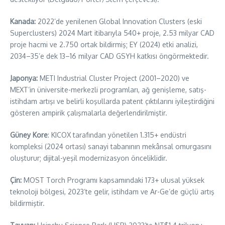
Kanada:
2022’de yenilenen Global Innovation Clusters (eski
Superclusters) 2024 Mart itibarıyla 540+ proje, 2.53 milyar CAD
proje hacmi ve 2.750 ortak bildirmiş; EY (2024) etki analizi,
2034–35’e dek 13–16 milyar CAD GSYH katkısı öngörmektedir.
Japonya:
METI Industrial Cluster Project (2001–2020) ve
MEXT’in üniversite-merkezli programları, ağ genişleme, satış-
istihdam artışı ve belirli koşullarda patent çıktılarını iyileştirdiğini
gösteren ampirik çalışmalarla değerlendirilmiştir.
Güney Kore
: KICOX tarafından yönetilen 1.315+ endüstri
kompleksi (2024 ortası) sanayi tabanının mekânsal omurgasını
oluşturur; dijital-yeşil modernizasyon önceliklidir.
Çin:
MOST Torch Programı kapsamındaki 173+ ulusal yüksek
teknoloji bölgesi, 2023’te gelir, istihdam ve Ar-Ge’de güçlü artış
bildirmiştir.