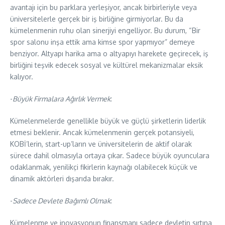
avantajı için bu parklara yerleşiyor, ancak birbirleriyle veya
üniversitelerle gerçek bir iş birliğine girmiyorlar. Bu da
kümelenmenin ruhu olan sinerjiyi engelliyor. Bu durum, “Bir
spor salonu inşa ettik ama kimse spor yapmıyor” demeye
benziyor. Altyapı harika ama o altyapıyı harekete geçirecek, iş
birliğini teşvik edecek sosyal ve kültürel mekanizmalar eksik
kalıyor.
​-
Büyük Firmalara Ağırlık Vermek
:
Kümelenmelerde genellikle büyük ve güçlü şirketlerin liderlik
etmesi beklenir. Ancak kümelenmenin gerçek potansiyeli,
KOBİ’lerin, start-up’ların ve üniversitelerin de aktif olarak
sürece dahil olmasıyla ortaya çıkar. Sadece büyük oyunculara
odaklanmak, yenilikçi fikirlerin kaynağı olabilecek küçük ve
dinamik aktörleri dışarıda bırakır.
​-
Sadece Devlete Bağımlı Olmak
:
Kümelenme ve inovasyonun finansmanı sadece devletin sırtına