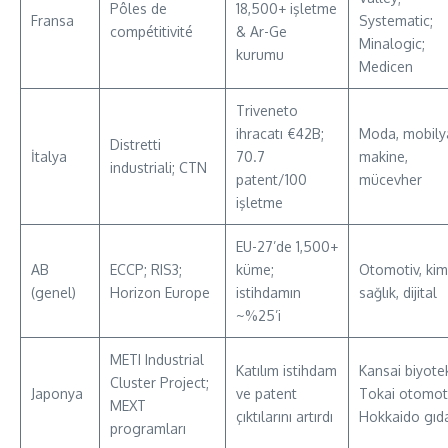
Pôles de
18,500+ işletme
Fransa
Systematic;
compétitivité
& Ar-Ge
Minalogic;
kurumu
Medicen
Triveneto
ihracatı €42B;
Moda, mobily
Distretti
İtalya
70.7
makine,
industriali; CTN
patent/100
mücevher
işletme
EU-27’de 1,500+
AB
ECCP; RIS3;
küme;
Otomotiv, kim
(genel)
Horizon Europe
istihdamın
sağlık, dijital
~%25’i
METI Industrial
Katılım istihdam
Kansai biyote
Cluster Project;
Japonya
ve patent
Tokai otomoti
MEXT
çıktılarını artırdı
Hokkaido gıd
programları