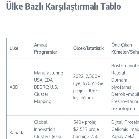
Ülke Bazlı Karşılaştırmalı Tablo
Amiral
Öne Çıkan
Ülke
Ölçek/İstatistik
Programlar
Kümeler/Saha
Boston–biote
Manufacturing
Raleigh-
2022: 2,500+
USA; EDA
Durham–
üye; 670 Ar-Ge
ABD
BBBRC; U.S.
biyofarma;
projesi; 106k+
Cluster
Detroit–mobil
kişi eğitim
Mapping
Fresno–tarım
teknolojileri
Global
540+ proje;
Dijital; Protein
Innovation
$2.53B proje
Gelişmiş İmal
Kanada
Clusters (eski
hacmi; 2,750
Yapay Zekâ;