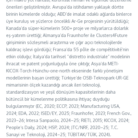
önerileri geliştirilmiştir. Avrupa’da istihdamın yaklaşık dörtte
birinin kümelerde olduğu; ABD’de imalat odaklı ağlarda binlerce
üye kuruluş ve yüzlerce öncelikli Ar-Ge projesinin yürütüldüğü;
Kanada’da süper-kümelerin 500+ proje ve milyarlarca dolarlık
eş-yatırım ürettiği; Almanya’da Fraunhofer ile Clusters4Future
girişiminin sözleşmeli araştırma ve çığır açıcı teknolojilerde
kaldıraç işlevi gördüğü; Fransa’da 55 pôle de compétitivité’nin
etkin olduğu; İtalya’da tarihsel “distretto industriale” modelinin
ihracat ve patent yoğunluğuyla öne çıktığı; Asya’da METI-
KICOX-Torch-Hsinchu-one-north ekseninde farklı yönetişim
modellerinin başarı ürettiği; Türkiye’de OSB-Teknopark-UR-GE
mimarisinin ölçek kazandığı ancak ileri teknoloji,
standardizasyon ve yeşil dönüşüm kapasitelerinin daha
bütüncül bir kümelenme politikasına ihtiyaç duyduğu
bulgulanmıştır (EC, 2020; ECCP, 2023; Manufacturing USA,
2024; EDA, 2022; ISED/EY, 2025; Fraunhofer, 2023; French Gov.,
2023–26; Intesa Sanpaolo, 2024–25; RIETI, 2015; KICOX, 2024;
People’s Daily, 2024; HSP, 2024; JTC/NRF, 2020–25; T.C.
Sanayi ve Teknoloji, 2024–25; TÜBİTAK/TÜİK, 2024).