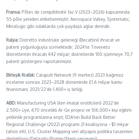
Fransa:
Pôles de compétitivité faz V (2023–2026) kapsamında
55 pôle yeniden etiketlenmiştir; Aerospace Valley, Systematic,
Minalogic gibi odaklarda çok-paydaşlı ağlar derindir.
İtalya:
Distretto industriale geleneği (Becattini) ihracat ve
patent yoğunluğuyla sürmektedir; 2024’te Triveneto
distretlerinin ihracatı €42 milyar; distretlerde 100 işletmeye 70,7
patent göstergesi raporlanmıştır.
Birleşik Krallık:
Catapult Network (9 merkez) 2023 bağımsız
inceleme sonrası 2023–2028 döneminde £1.6 milyar kamu
finansmanı; 2021/22’de 1.400+ iş birliği.
ABD:
Manufacturing USA (ileri imalat enstitüleri) 2022’de
2.500+ üye, 670 öncelikli Ar-Ge projesi ve 106.000+ kişi eğitim-
yetkinlik programlarına erişti; EDA’nın Build Back Better
Regional Challenge (2022) programı 21 koalisyona ~$1 milyar
tahsis etti; U.S. Cluster Mapping veri altyapısı politika tasarımını
destekliyor (Delgado/Porter/Stern çerçevesi).