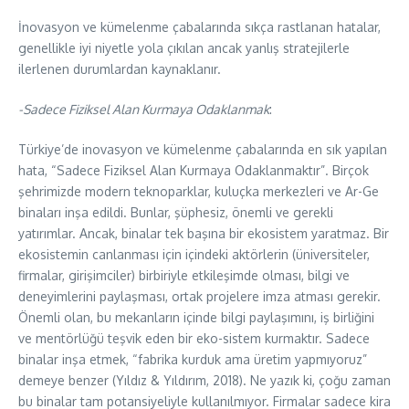
​İnovasyon ve kümelenme çabalarında sıkça rastlanan hatalar,
genellikle iyi niyetle yola çıkılan ancak yanlış stratejilerle
ilerlenen durumlardan kaynaklanır.
-Sadece Fiziksel Alan Kurmaya Odaklanmak
:
Türkiye’de inovasyon ve kümelenme çabalarında en sık yapılan
hata, “Sadece Fiziksel Alan Kurmaya Odaklanmaktır”. Birçok
şehrimizde modern teknoparklar, kuluçka merkezleri ve Ar-Ge
binaları inşa edildi. Bunlar, şüphesiz, önemli ve gerekli
yatırımlar. Ancak, binalar tek başına bir ekosistem yaratmaz. Bir
ekosistemin canlanması için içindeki aktörlerin (üniversiteler,
firmalar, girişimciler) birbiriyle etkileşimde olması, bilgi ve
deneyimlerini paylaşması, ortak projelere imza atması gerekir.
Önemli olan, bu mekanların içinde bilgi paylaşımını, iş birliğini
ve mentörlüğü teşvik eden bir eko-sistem kurmaktır. Sadece
binalar inşa etmek, “fabrika kurduk ama üretim yapmıyoruz”
demeye benzer (Yıldız & Yıldırım, 2018). Ne yazık ki, çoğu zaman
bu binalar tam potansiyeliyle kullanılmıyor. Firmalar sadece kira