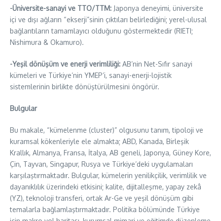
-Üniversite-sanayi ve TTO/TTM:
Japonya deneyimi, üniversite
içi ve dışı ağların “ekserji”sinin çıktıları belirlediğini; yerel-ulusal
bağlantıların tamamlayıcı olduğunu göstermektedir (RIETI;
Nishimura & Okamuro).
-Yeşil dönüşüm ve enerji verimliliği:
AB’nin Net-Sıfır sanayi
kümeleri ve Türkiye’nin YMEP’i, sanayi-enerji-lojistik
sistemlerinin birlikte dönüştürülmesini öngörür.
Bulgular
Bu makale, “kümelenme (cluster)” olgusunu tanım, tipoloji ve
kuramsal kökenleriyle ele almakta; ABD, Kanada, Birleşik
Krallık, Almanya, Fransa, İtalya, AB geneli, Japonya, Güney Kore,
Çin, Tayvan, Singapur, Rusya ve Türkiye’deki uygulamaları
karşılaştırmaktadır. Bulgular, kümelerin yenilikçilik, verimlilik ve
dayanıklılık üzerindeki etkisini; kalite, dijitalleşme, yapay zekâ
(YZ), teknoloji transferi, ortak Ar-Ge ve yeşil dönüşüm gibi
temalarla bağlamlaştırmaktadır. Politika bölümünde Türkiye
için makro yol haritası, kurumsal mimari ve eğitimde düzenleme