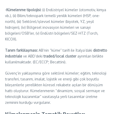
-Kümelenme tipolojisi:
(i) Endüstriyel kümeler (otomotiv, kimya
vb.), (ii) Bilim/teknopark temelli yenilik kümeleri (HSP, one-
north), (iii) Sektörel/işlevsel kümeler (biyotek, YZ, yeşil
hidrojen), (iv) Bölgesel inovasyon kümeleri ve sanayi
bölgeleri/OSB’ler, (v) Endüstri bölgeleri/SEZ-HTZ (Torch,
KICOX).
Tanım farklılaşması:
AB’nin “küme” tarifi ile İtalya’daki
distretto
industriale
ve ABD’deki
traded/local cluster
ayrımları birlikte
kullanılmaktadır. (EC/ECCP; Becattini).
Güvenç’in yaklaşımına göre sektörel kümeler; eğitim, teknoloji
transferi, tasarım, imalat, lojistik ve enerji gibi çok boyutlu
bileşenlerle yerellikten küresel rekabete açılan bir dönüşüm
hattı oluşturur. Kümelenmenin “dinamizm, sosyal sermaye ve
teknolojik kazanımlar” vasıtasıyla yerli tasarımlar üretme
zeminini kurduğu vurgulanır.