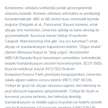
Kümelenme, istihdam/üretkenlik/yenilik göstergelerinde
artışlarla ilişkilidir. Kümeler, istihdamı artırmakta ve yenilikçiliği
hızlandırmaktadır. ABD ve AB verileri bunu sistematik biçimde
doğrular (Delgado et al.; Panorama). Başarılı kümeler, ortak
altyapı, test merkezleri, üniversite işbirliği ve kamu desteği ile
güçlenmektedir. Kurumsal mimari farkları (Fraunhofer-
Catapult- Manufacturing USA gibi “ara-yüz kurumları”) ortak
altyapı ve standardizasyon kapasitesini belirler. “Olgun imalat”
ülkeleri (Almanya/İtalya) ile “bilgi yoğun” ekosistemler
(ABD/UK/Kanada/Asya) tamamlayıcı uzmanlıklar üretmektedir;
tedarik/standardizasyon zincirleri küreselleşmiştir. (ECCP, ISED).
Asya’da mekânsal araçlar (HTZ/SEZ/Endüstri
Kompleksi/Science Park) yönetişimi kolaylaştırırken, üniversite-
odaklı ağların kalitesi sonucu belirler (RIETI; HSP; KICOX).
Türkiye’de güçlü bir altyapı olmasına rağmen, ileri teknoloji ve
yeşil dönüşüm kapasitesi geliştirilmelidir. Türkiye’de ölçek ve
kurumsal çerçeve ilerlemiş; ileri teknoloji derinliği,
standardizasyon ve nitelikli işgücü boyutları ise hedefe yönelik
yeni bir Kümelenme-2.0 programı gerektirir (OSB/TGB/UR-