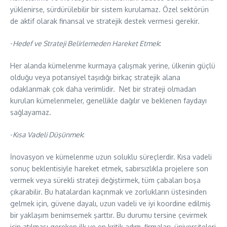
yüklenirse, sürdürülebilir bir sistem kurulamaz. Özel sektörün
de aktif olarak finansal ve stratejik destek vermesi gerekir.
​-
Hedef ve Strateji Belirlemeden Hareket Etmek
:
Her alanda kümelenme kurmaya çalışmak yerine, ülkenin güçlü
olduğu veya potansiyel taşıdığı birkaç stratejik alana
odaklanmak çok daha verimlidir. Net bir strateji olmadan
kurulan kümelenmeler, genellikle dağılır ve beklenen faydayı
sağlayamaz.
​-
Kısa Vadeli Düşünmek
:
İnovasyon ve kümelenme uzun soluklu süreçlerdir. Kısa vadeli
sonuç beklentisiyle hareket etmek, sabırsızlıkla projelere son
vermek veya sürekli strateji değiştirmek, tüm çabaları boşa
çıkarabilir. Bu hatalardan kaçınmak ve zorlukların üstesinden
gelmek için, güvene dayalı, uzun vadeli ve iyi koordine edilmiş
bir yaklaşım benimsemek şarttır. Bu durumu tersine çevirmek
için atılması gereken ilk ve en kritik adım, firmaları, üniversiteleri