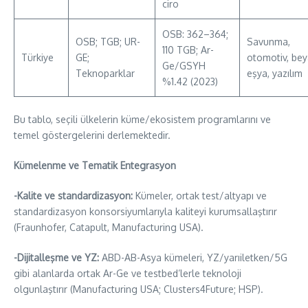
ciro
OSB: 362–364;
OSB; TGB; UR-
Savunma,
110 TGB; Ar-
Türkiye
GE;
otomotiv, be
Ge/GSYH
Teknoparklar
eşya, yazılım
%1.42 (2023)
Bu tablo, seçili ülkelerin küme/ekosistem programlarını ve
temel göstergelerini derlemektedir.
Kümelenme ve Tematik Entegrasyon
-Kalite ve standardizasyon:
Kümeler, ortak test/altyapı ve
standardizasyon konsorsiyumlarıyla kaliteyi kurumsallaştırır
(Fraunhofer, Catapult, Manufacturing USA).
-Dijitalleşme ve YZ:
ABD-AB-Asya kümeleri, YZ/yarıiletken/5G
gibi alanlarda ortak Ar-Ge ve testbed’lerle teknoloji
olgunlaştırır (Manufacturing USA; Clusters4Future; HSP).