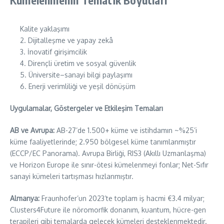
Kümelenmenin Tematik Boyutları
Kalite yaklaşımı
2. Dijitalleşme ve yapay zekâ
3. İnovatif girişimcilik
4. Dirençli üretim ve sosyal güvenlik
5. Üniversite–sanayi bilgi paylaşımı
6. Enerji verimliliği ve yeşil dönüşüm
Uygulamalar, Göstergeler ve Etkileşim Temaları
AB ve Avrupa:
AB-27’de 1.500+ küme ve istihdamın ~%25’i
küme faaliyetlerinde; 2.950 bölgesel küme tanımlanmıştır
(ECCP/EC Panorama). Avrupa Birliği, RIS3 (Akıllı Uzmanlaşma)
ve Horizon Europe ile sınır-ötesi kümelenmeyi fonlar; Net-Sıfır
sanayi kümeleri tartışması hızlanmıştır.
Almanya:
Fraunhofer’un 2023’te toplam iş hacmi €3.4 milyar;
Clusters4Future ile nöromorfik donanım, kuantum, hücre-gen
terapileri gibi temalarda gelecek kümeleri desteklenmektedir.