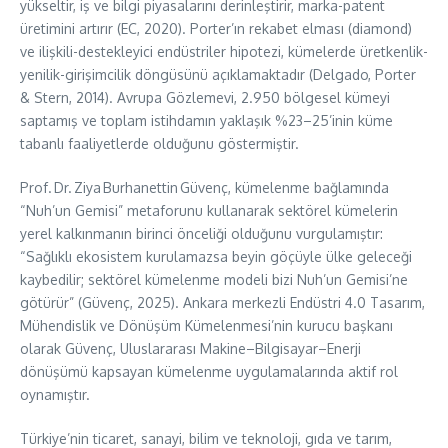
yükseltir, iş ve bilgi piyasalarını derinleştirir, marka-patent
üretimini artırır (EC, 2020). Porter’ın rekabet elması (diamond)
ve ilişkili-destekleyici endüstriler hipotezi, kümelerde üretkenlik-
yenilik-girişimcilik döngüsünü açıklamaktadır (Delgado, Porter
& Stern, 2014). Avrupa Gözlemevi, 2.950 bölgesel kümeyi
saptamış ve toplam istihdamın yaklaşık %23–25’inin küme
tabanlı faaliyetlerde olduğunu göstermiştir.
Prof. Dr. Ziya Burhanettin Güvenç, kümelenme bağlamında
“Nuh’un Gemisi” metaforunu kullanarak sektörel kümelerin
yerel kalkınmanın birinci önceliği olduğunu vurgulamıştır:
“Sağlıklı ekosistem kurulamazsa beyin göçüyle ülke geleceği
kaybedilir; sektörel kümelenme modeli bizi Nuh’un Gemisi’ne
götürür” (Güvenç, 2025). Ankara merkezli Endüstri 4.0 Tasarım,
Mühendislik ve Dönüşüm Kümelenmesi’nin kurucu başkanı
olarak Güvenç, Uluslararası Makine–Bilgisayar–Enerji
dönüşümü kapsayan kümelenme uygulamalarında aktif rol
oynamıştır.
Türkiye’nin ticaret, sanayi, bilim ve teknoloji, gıda ve tarım,