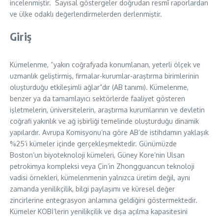
incelenmiştir. Sayısal göstergeler doğrudan resmî raporlardan
ve ülke odaklı değerlendirmelerden derlenmiştir.
Giriş
Kümelenme, “yakın coğrafyada konumlanan, yeterli ölçek ve
uzmanlık geliştirmiş, firmalar-kurumlar-araştırma birimlerinin
oluşturduğu etkileşimli ağlar”dır (AB tanımı). Kümelenme,
benzer ya da tamamlayıcı sektörlerde faaliyet gösteren
işletmelerin, üniversitelerin, araştırma kurumlarının ve devletin
coğrafi yakınlık ve ağ işbirliği temelinde oluşturduğu dinamik
yapılardır. Avrupa Komisyonu’na göre AB’de istihdamın yaklaşık
%25’i kümeler içinde gerçekleşmektedir. Günümüzde
Boston’un biyoteknoloji kümeleri, Güney Kore’nin Ulsan
petrokimya kompleksi veya Çin’in Zhongguancun teknoloji
vadisi örnekleri, kümelenmenin yalnızca üretim değil, aynı
zamanda yenilikçilik, bilgi paylaşımı ve küresel değer
zincirlerine entegrasyon anlamına geldiğini göstermektedir.
Kümeler KOBİ’lerin yenilikçilik ve dışa açılma kapasitesini