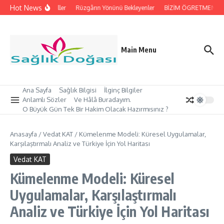
İçeriğe atla
Hot News
İpleri Tutan Eller
Rüzgârın Yönünü Bekleyenler
BİZİM ÖGRETMEN’İMİZ 
Main Menu
Ana Sayfa
Sağlık Bilgisi
İlginç Bilgiler
Anlamlı Sözler
Ve Hâlâ Buradayım.
O Büyük Gün Tek Bir Hakim Olacak Hazırmısınız ?
Anasayfa
/
Vedat KAT
/
Kümelenme Modeli: Küresel Uygulamalar,
Karşılaştırmalı Analiz ve Türkiye İçin Yol Haritası
Vedat KAT
Kümelenme Modeli: Küresel
Uygulamalar, Karşılaştırmalı
Analiz ve Türkiye İçin Yol Haritası