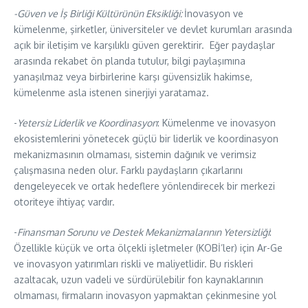
-Güven ve İş Birliği Kültürünün Eksikliği:
İnovasyon ve
kümelenme, şirketler, üniversiteler ve devlet kurumları arasında
açık bir iletişim ve karşılıklı güven gerektirir. Eğer paydaşlar
arasında rekabet ön planda tutulur, bilgi paylaşımına
yanaşılmaz veya birbirlerine karşı güvensizlik hakimse,
kümelenme asla istenen sinerjiyi yaratamaz.
​-
Yetersiz Liderlik ve Koordinasyon
: Kümelenme ve inovasyon
ekosistemlerini yönetecek güçlü bir liderlik ve koordinasyon
mekanizmasının olmaması, sistemin dağınık ve verimsiz
çalışmasına neden olur. Farklı paydaşların çıkarlarını
dengeleyecek ve ortak hedeflere yönlendirecek bir merkezi
otoriteye ihtiyaç vardır.
​-
Finansman Sorunu ve Destek Mekanizmalarının Yetersizliği
:
Özellikle küçük ve orta ölçekli işletmeler (KOBİ’ler) için Ar-Ge
ve inovasyon yatırımları riskli ve maliyetlidir. Bu riskleri
azaltacak, uzun vadeli ve sürdürülebilir fon kaynaklarının
olmaması, firmaların inovasyon yapmaktan çekinmesine yol