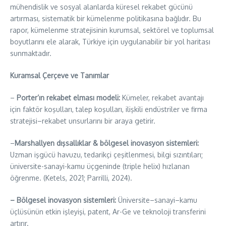
mühendislik ve sosyal alanlarda küresel rekabet gücünü
artırması, sistematik bir kümelenme politikasına bağlıdır. Bu
rapor, kümelenme stratejisinin kurumsal, sektörel ve toplumsal
boyutlarını ele alarak, Türkiye için uygulanabilir bir yol haritası
sunmaktadır.
Kuramsal Çerçeve ve Tanımlar
–
Porter’ın rekabet elması modeli:
Kümeler, rekabet avantajı
için faktör koşulları, talep koşulları, ilişkili endüstriler ve firma
stratejisi–rekabet unsurlarını bir araya getirir.
–
Marshallyen dışsallıklar & bölgesel inovasyon sistemleri:
Uzman işgücü havuzu, tedarikçi çeşitlenmesi, bilgi sızıntıları;
üniversite-sanayi-kamu üçgeninde (triple helix) hızlanan
öğrenme. (Ketels, 2021; Parrilli, 2024).
– Bölgesel inovasyon sistemleri:
Üniversite–sanayi–kamu
üçlüsünün etkin işleyişi, patent, Ar-Ge ve teknoloji transferini
artırır.