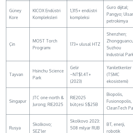
Guro dijital;
Güney
KICOX Endüstri
1,315+ endüstri
Pangyo; Ulsa
Kore
Kompleksleri
kompleksi
petrokimya
Shenzhen;
MOST Torch
Zhongguancu
Çin
173+ ulusal HTZ
Programı
Suzhou
Industrial Par
Gelir
Yarıiletkenler
Hsinchu Science
Tayvan
~NT$1.4T+
(TSMC
Park
(2023)
ekosistemi)
Biopolis,
JTC one-north &
RIE2025
Singapur
Fusionopolis,
Jurong; RIE2025
bütçesi S$25B
CleanTech Pa
Skolkovo 2023:
Skolkovo;
BT, enerji,
Rusya
508 milyar RUB
SEZ’ler
robotik