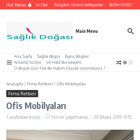
İçeriğe atla
Hot News
İpleri Tutan Eller
Rüzgârın Yönünü Bekleyenler
BİZİM ÖGRETMEN’İM
Main Menu
Ana Sayfa
Sağlık Bilgisi
İlginç Bilgiler
Anlamlı Sözler
Ve Hâlâ Buradayım.
O Büyük Gün Tek Bir Hakim Olacak Hazırmısınız ?
Anasayfa
/
Firma Rehberi
/
Ofis Mobilyaları
Firma Rehberi
Ofis Mobilyaları
Tarafından
kozlu
Yorum yapılmamış
20 Mayıs 2019
13:15