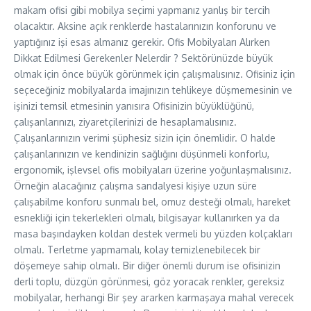
makam ofisi gibi mobilya seçimi yapmanız yanlış bir tercih
olacaktır. Aksine açık renklerde hastalarınızın konforunu ve
yaptığınız işi esas almanız gerekir. Ofis Mobilyaları Alırken
Dikkat Edilmesi Gerekenler Nelerdir ? Sektörünüzde büyük
olmak için önce büyük görünmek için çalışmalısınız. Ofisiniz için
seçeceğiniz mobilyalarda imajınızın tehlikeye düşmemesinin ve
işinizi temsil etmesinin yanısıra Ofisinizin büyüklüğünü,
çalışanlarınızı, ziyaretçilerinizi de hesaplamalısınız.
Çalışanlarınızın verimi şüphesiz sizin için önemlidir. O halde
çalışanlarınızın ve kendinizin sağlığını düşünmeli konforlu,
ergonomik, işlevsel ofis mobilyaları üzerine yoğunlaşmalısınız.
Örneğin alacağınız çalışma sandalyesi kişiye uzun süre
çalışabilme konforu sunmalı bel, omuz desteği olmalı, hareket
esnekliği için tekerlekleri olmalı, bilgisayar kullanırken ya da
masa başındayken koldan destek vermeli bu yüzden kolçakları
olmalı. Terletme yapmamalı, kolay temizlenebilecek bir
döşemeye sahip olmalı. Bir diğer önemli durum ise ofisinizin
derli toplu, düzgün görünmesi, göz yoracak renkler, gereksiz
mobilyalar, herhangi Bir şey ararken karmaşaya mahal verecek