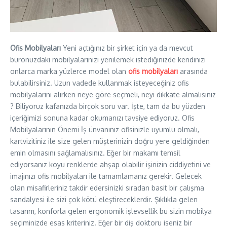
Ofis Mobilyaları
Yeni açtığınız bir şirket için ya da mevcut
büronuzdaki mobilyalarınızı yenilemek istediğinizde kendinizi
onlarca marka yüzlerce model olan
ofis mobilyaları
arasında
bulabilirsiniz. Uzun vadede kullanmak isteyeceğiniz ofis
mobilyalarını alırken neye göre seçmeli, neyi dikkate almalısınız
? Biliyoruz kafanızda birçok soru var. İşte, tam da bu yüzden
içeriğimizi sonuna kadar okumanızı tavsiye ediyoruz. Ofis
Mobilyalarının Önemi İş ünvanınız ofisinizle uyumlu olmalı,
kartvizitiniz ile size gelen müşterinizin doğru yere geldiğinden
emin olmasını sağlamalısınız. Eğer bir makamı temsil
ediyorsanız koyu renklerde ahşap olabilir işinizin ciddiyetini ve
imajınızı ofis mobilyaları ile tamamlamanız gerekir. Gelecek
olan misafirleriniz takdir edersinizki sıradan basit bir çalışma
sandalyesi ile sizi çok kötü eleştireceklerdir. Şıklıkla gelen
tasarım, konforla gelen ergonomik işlevsellik bu sizin mobilya
seçiminizde esas kriteriniz. Eğer bir diş doktoru iseniz bir