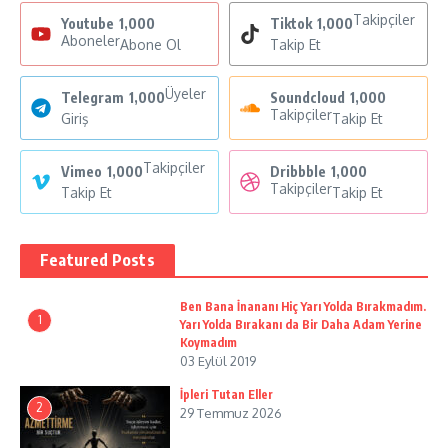
Takipçiler
Youtube
1,000
Tiktok
1,000
Aboneler
Abone Ol
Takip Et
Üyeler
Telegram
1,000
Soundcloud
1,000
Takipçiler
Giriş
Takip Et
Takipçiler
Vimeo
1,000
Dribbble
1,000
Takipçiler
Takip Et
Takip Et
Featured Posts
Ben Bana İnananı Hiç Yarı Yolda Bırakmadım.
1
Yarı Yolda Bırakanı da Bir Daha Adam Yerine
Koymadım
03 Eylül 2019
İpleri Tutan Eller
2
29 Temmuz 2026