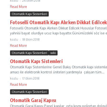
kozlu
24 Ekim 2018
Read More
Otomatik Kapı Sistemleri
Fotoselli Otomatik Kapı Alırken Dikkat Edilce
Fotoselli Otomatik Kapı Alırken Dikkat Edilcek Hususlar Fotoselli
yahnisi bayat olurdiye ucuz kapı bayattır.Günümüzdeki söz ise e
kozlu
18 Ekim 2018
Read More
Otomatik Kapı Sistemleri
wiki
Otomatik Kapı Sistemleri
Otomatik Kapı Sistemlerine Genel Bakış Otomatik kapı sistemleri
amacı ile elektronik kontrol üniteleri yardımıyla çalışan tüm...
kozlu
17 Ekim 2018
Read More
Otomatik Kapı Sistemleri
Otomatik Garaj Kapısı
Otomatik Garaj Kapısı Panel kapılar orta kısmı poliretan dolgulu ı