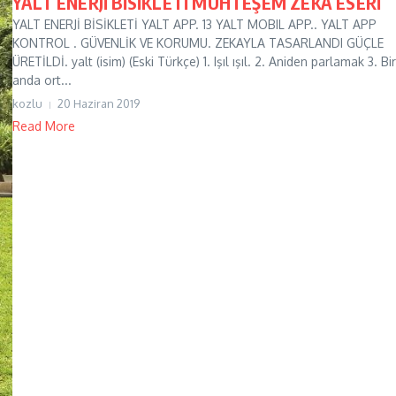
YALT ENERJİ BİSİKLETİ MUHTEŞEM ZEKA ESERİ
YALT ENERJİ BİSİKLETİ YALT APP. 13 YALT MOBIL APP.. YALT APP
KONTROL . GÜVENLİK VE KORUMU. ZEKAYLA TASARLANDI GÜÇLE
ÜRETİLDİ. yalt (isim) (Eski Türkçe) 1. Işıl ışıl. 2. Aniden parlamak 3. Bir
anda ort...
kozlu
20 Haziran 2019
Read More