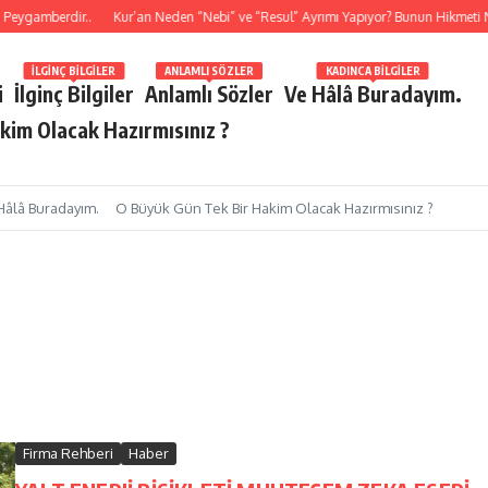
amberdir..
Kur’an Neden “Nebi” ve “Resul” Ayrımı Yapıyor? Bunun Hikmeti Nedi
İLGINÇ BILGILER
ANLAMLI SÖZLER
KADINCA BILGILER
i
İlginç Bilgiler
Anlamlı Sözler
Ve Hâlâ Buradayım.
kim Olacak Hazırmısınız ?
Hâlâ Buradayım.
O Büyük Gün Tek Bir Hakim Olacak Hazırmısınız ?
Firma Rehberi
Haber