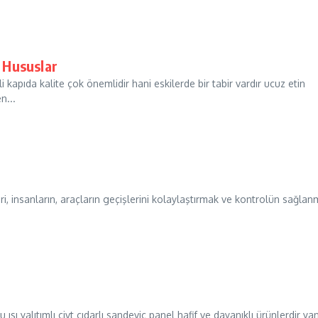
k Hususlar
 kapıda kalite çok önemlidir hani eskilerde bir tabir vardır ucuz etin
n...
, insanların, araçların geçişlerini kolaylaştırmak ve kontrolün sağlan
sı yalıtımlı çivt cıdarlı sandeviç panel hafif ve dayanıklı ürünlerdir ya