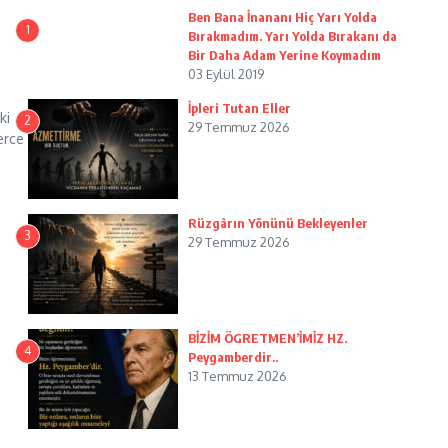
Ben Bana İnananı Hiç Yarı Yolda
1
Bırakmadım. Yarı Yolda Bırakanı da
Bir Daha Adam Yerine Koymadım
03 Eylül 2019
İpleri Tutan Eller
ki
2
29 Temmuz 2026
erce
Rüzgârın Yönünü Bekleyenler
3
29 Temmuz 2026
BİZİM ÖGRETMEN’İMİZ HZ.
4
Peygamberdir..
13 Temmuz 2026