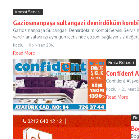
Kombi Servisi
Gaziosmanpaşa sultangazi demirdöküm kombi 
Gaziosmanpaşa Sultangazi Demirdöküm Kombi Servisi Servis hiz
vardır arızalarınızı aynı gün içerisinde çözüm sağlayıp siz değerl
kozlu
06 Nisan 2016
Read More
Firma Rehberi
Confident A
Confident Alışver
kozlu
25 Mart 
Read More
Fi
Boğ
Boğ