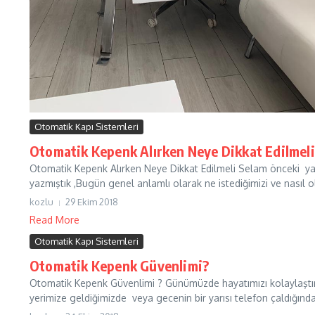
Otomatik Kapı Sistemleri
Otomatik Kepenk Alırken Neye Dikkat Edilmeli
Otomatik Kepenk Alırken Neye Dikkat Edilmeli Selam önceki yazı
yazmıştık ,Bugün genel anlamlı olarak ne istediğimizi ve nasıl ol
kozlu
29 Ekim 2018
Read More
Otomatik Kapı Sistemleri
Otomatik Kepenk Güvenlimi?
Otomatik Kepenk Güvenlimi ? Günümüzde hayatımızı kolaylaştı
yerimize geldiğimizde veya gecenin bir yarısı telefon çaldığında b