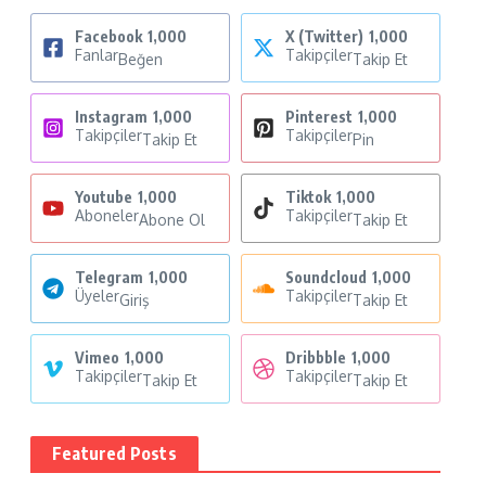
Facebook
1,000
X (Twitter)
1,000
Fanlar
Takipçiler
Beğen
Takip Et
Instagram
1,000
Pinterest
1,000
Takipçiler
Takipçiler
Takip Et
Pin
Youtube
1,000
Tiktok
1,000
Aboneler
Takipçiler
Abone Ol
Takip Et
Telegram
1,000
Soundcloud
1,000
Üyeler
Takipçiler
Giriş
Takip Et
Vimeo
1,000
Dribbble
1,000
Takipçiler
Takipçiler
Takip Et
Takip Et
Featured Posts