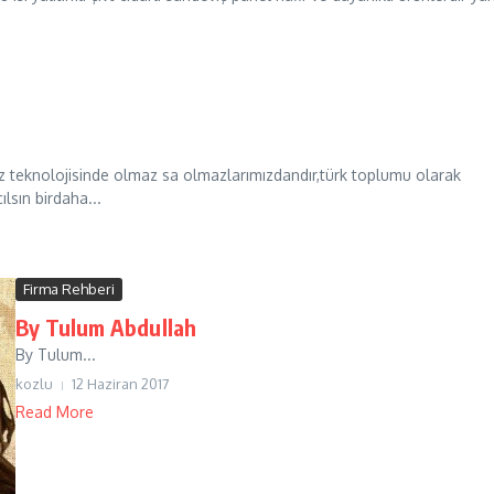
teknolojisinde olmaz sa olmazlarımızdandır,türk toplumu olarak
lsın birdaha...
Firma Rehberi
By Tulum Abdullah
By Tulum...
kozlu
12 Haziran 2017
Read More