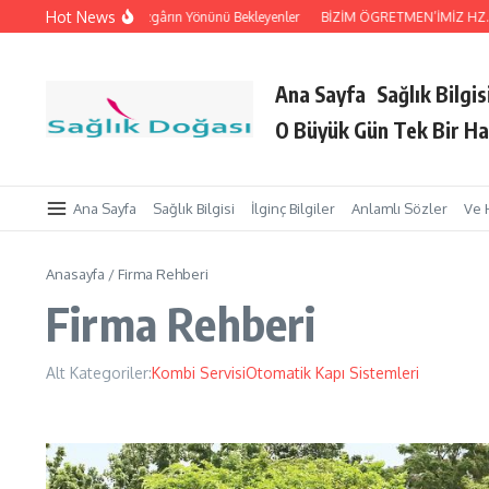
İçeriğe atla
Hot News
i Tutan Eller
Rüzgârın Yönünü Bekleyenler
BİZİM ÖGRETMEN’İMİZ HZ. Peyg
Ana Sayfa
Sağlık Bilgis
O Büyük Gün Tek Bir Ha
Ana Sayfa
Sağlık Bilgisi
İlginç Bilgiler
Anlamlı Sözler
Ve 
Anasayfa
/
Firma Rehberi
Firma Rehberi
Alt Kategoriler:
Kombi Servisi
Otomatik Kapı Sistemleri