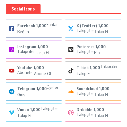
Social Icons
Fanlar
Facebook
1,000
X (Twitter)
1,000
Takipçiler
Beğen
Takip Et
Instagram
1,000
Pinterest
1,000
Takipçiler
Takipçiler
Takip Et
Pin
Takipçiler
Youtube
1,000
Tiktok
1,000
Aboneler
Abone Ol
Takip Et
Üyeler
Telegram
1,000
Soundcloud
1,000
Takipçiler
Giriş
Takip Et
Takipçiler
Vimeo
1,000
Dribbble
1,000
Takipçiler
Takip Et
Takip Et