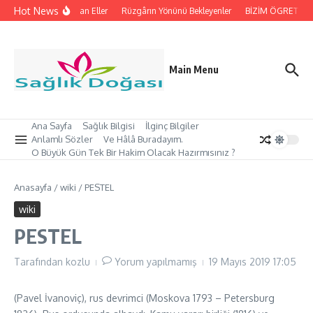
İçeriğe atla
Hot News
İpleri Tutan Eller
Rüzgârın Yönünü Bekleyenler
BİZİM ÖGRETMEN’
Main Menu
Ana Sayfa
Sağlık Bilgisi
İlginç Bilgiler
Anlamlı Sözler
Ve Hâlâ Buradayım.
O Büyük Gün Tek Bir Hakim Olacak Hazırmısınız ?
Anasayfa
/
wiki
/
PESTEL
wiki
PESTEL
Tarafından
kozlu
Yorum yapılmamış
19 Mayıs 2019
17:05
(Pavel İvanoviç), rus devrimci (Moskova 1793 – Petersburg