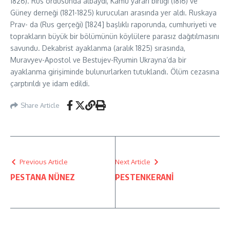
1826). Rus ordusunda albaydı, Kamu yararı birliği (1816) ve
Güney derneği (1821-1825) kurucuları arasında yer aldı. Ruskaya
Prav- da (Rus gerçeği) [1824] başlıklı raporunda, cumhuriyeti ve
toprakların büyük bir bölümünün köylülere parasız dağıtılmasını
savundu. Dekabrist ayaklanma (aralık 1825) sırasında,
Muravyev-Apostol ve Bestujev-Ryumin Ukrayna’da bir
ayaklanma girişiminde bulunurlarken tutuklandı. Ölüm cezasına
çarptırıldı ye idam edildi.
Share Article
Previous Article
Next Article
PESTANA NÜNEZ
PESTENKERANİ