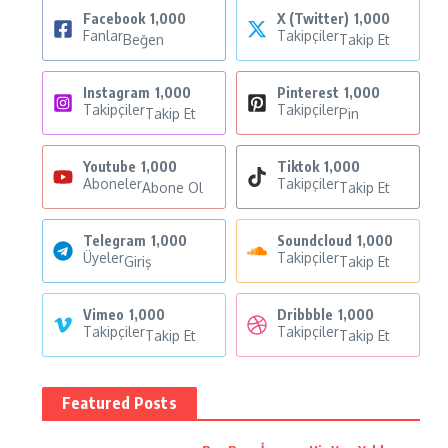
Facebook
1,000
X (Twitter)
1,000
Fanlar
Takipçiler
Beğen
Takip Et
Instagram
1,000
Pinterest
1,000
Takipçiler
Takipçiler
Takip Et
Pin
Youtube
1,000
Tiktok
1,000
Aboneler
Takipçiler
Abone Ol
Takip Et
Telegram
1,000
Soundcloud
1,000
Üyeler
Takipçiler
Giriş
Takip Et
Vimeo
1,000
Dribbble
1,000
Takipçiler
Takipçiler
Takip Et
Takip Et
Featured Posts