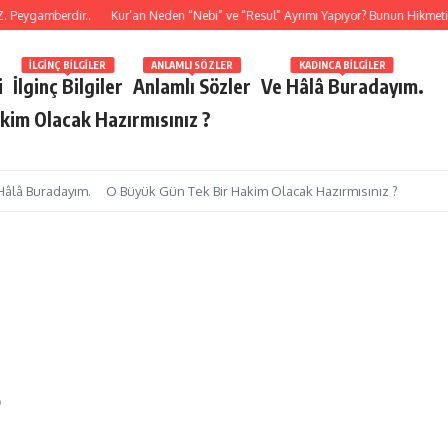
ygamberdir..
Kur’an Neden “Nebi” ve “Resul” Ayrımı Yapıyor? Bunun Hikmeti Ne
İLGINÇ BILGILER
ANLAMLI SÖZLER
KADINCA BILGILER
i
İlginç Bilgiler
Anlamlı Sözler
Ve Hâlâ Buradayım.
kim Olacak Hazırmısınız ?
Hâlâ Buradayım.
O Büyük Gün Tek Bir Hakim Olacak Hazırmısınız ?
9