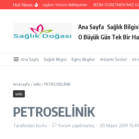
İçeriğe atla
Hot News
eri Tutan Eller
Rüzgârın Yönünü Bekleyenler
BİZİM ÖGRETMEN’İMİZ HZ. Pe
Ana Sayfa
Sağlık Bilgis
O Büyük Gün Tek Bir Ha
Ana Sayfa
Sağlık Bilgisi
İlginç Bilgiler
Anlamlı Sözler
Ve 
Anasayfa
/
wiki
/
PETROSELİNİK
wiki
PETROSELİNİK
Tarafından
kozlu
Yorum yapılmamış
20 Mayıs 2019
15:4