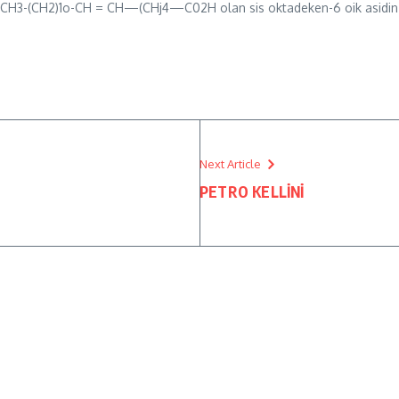
ormülü CH3-(CH2)1o-CH = CH—(CHj4—C02H olan sis oktadeken-6 oik asidin 
Next Article
PETRO KELLİNİ