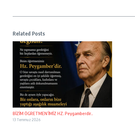
Related Posts
BİZİM ÖGRETMEN’İMİZ HZ. Peygamberdir..
13 Temmuz 2026