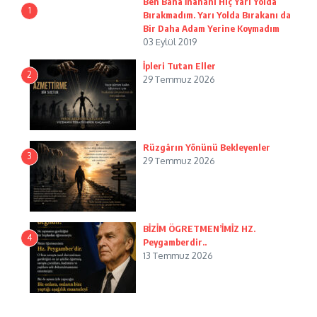
Ben Bana İnananı Hiç Yarı Yolda
1
Bırakmadım. Yarı Yolda Bırakanı da
Bir Daha Adam Yerine Koymadım
03 Eylül 2019
İpleri Tutan Eller
2
29 Temmuz 2026
Rüzgârın Yönünü Bekleyenler
3
29 Temmuz 2026
BİZİM ÖGRETMEN’İMİZ HZ.
4
Peygamberdir..
13 Temmuz 2026