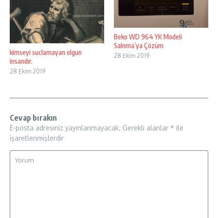
Beko WD 964 YK Modeli
Salnma’ya Çözüm
kimseyi suclamayan olgun
28 Ekim 2019
insandır.
28 Ekim 2019
Cevap bırakın
E-posta adresiniz yayınlanmayacak.
Gerekli alanlar
*
ile
işaretlenmişlerdir