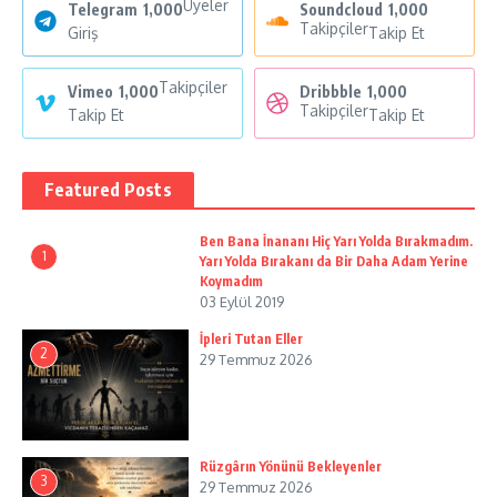
Üyeler
Telegram
1,000
Soundcloud
1,000
Takipçiler
Giriş
Takip Et
Takipçiler
Vimeo
1,000
Dribbble
1,000
Takipçiler
Takip Et
Takip Et
Featured Posts
Ben Bana İnananı Hiç Yarı Yolda Bırakmadım.
1
Yarı Yolda Bırakanı da Bir Daha Adam Yerine
Koymadım
03 Eylül 2019
İpleri Tutan Eller
2
29 Temmuz 2026
Rüzgârın Yönünü Bekleyenler
3
29 Temmuz 2026