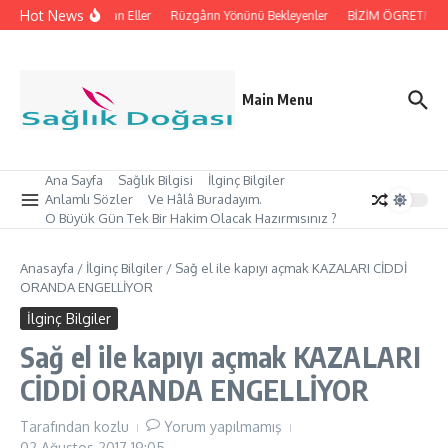
İçeriğe atla
Hot News
İpleri Tutan Eller
Rüzgârın Yönünü Bekleyenler
BİZİM ÖGRETMEN’İ
Main Menu
Ana Sayfa
Sağlık Bilgisi
İlginç Bilgiler
Anlamlı Sözler
Ve Hâlâ Buradayım.
O Büyük Gün Tek Bir Hakim Olacak Hazırmısınız ?
Anasayfa
/
İlginç Bilgiler
/
Sağ el ile kapıyı açmak KAZALARI CİDDİ
ORANDA ENGELLİYOR
İlginç Bilgiler
Sağ el ile kapıyı açmak KAZALARI
CİDDİ ORANDA ENGELLİYOR
Tarafından
kozlu
Yorum yapılmamış
02 Ağustos 2017
19:05