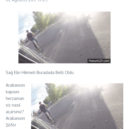
Sağ Elin Hikmeti Buradada Belli Oldu
Arabanızın
kapısını
herzaman
siz nasıl
açarsınız?
Arabanızın
Şöför