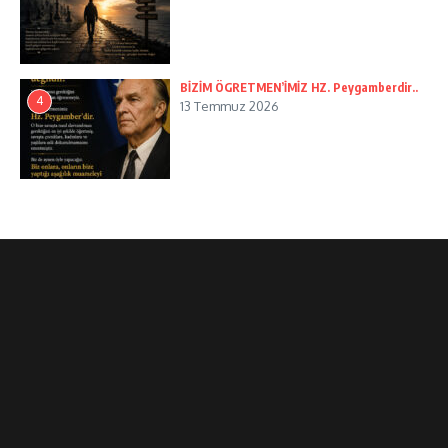
BİZİM ÖGRETMEN’İMİZ HZ. Peygamberdir..
4
13 Temmuz 2026