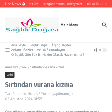
İçeriğe atla
Hot News
İpleri Tutan Eller
Rüzgârın Yönünü Bekleyenler
BİZİM ÖGRETMEN’İ
Main Menu
Ana Sayfa
Sağlık Bilgisi
İlginç Bilgiler
Anlamlı Sözler
Ve Hâlâ Buradayım.
O Büyük Gün Tek Bir Hakim Olacak Hazırmısınız ?
Anasayfa
/
wiki
/
Sırtından vurana kızma
wiki
Sırtından vurana kızma
Tarafından
kozlu
Yorum yapılmamış
02 Ağustos 2024
01:55
Ona güvenip sırtını dönen sensin o yüzden sırtımdan uran’ı