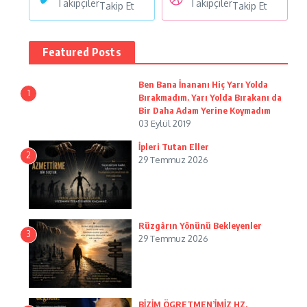
Takipçiler
Takipçiler
Takip Et
Takip Et
Featured Posts
Ben Bana İnananı Hiç Yarı Yolda
1
Bırakmadım. Yarı Yolda Bırakanı da
Bir Daha Adam Yerine Koymadım
03 Eylül 2019
İpleri Tutan Eller
2
29 Temmuz 2026
Rüzgârın Yönünü Bekleyenler
3
29 Temmuz 2026
BİZİM ÖGRETMEN’İMİZ HZ.