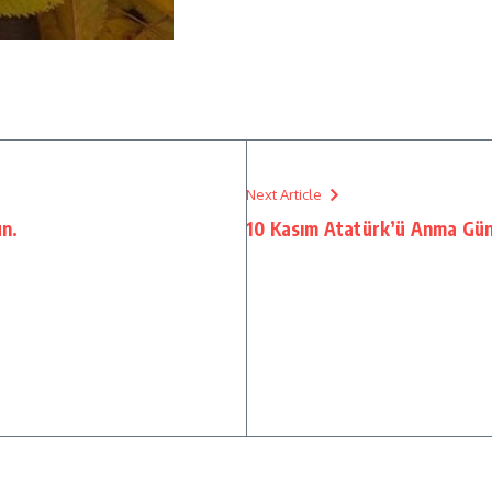
Next Article
un.
10 Kasım Atatürk’ü Anma Gü