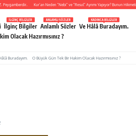
ygamberdir..
Kur’an Neden “Nebi” ve “Resul” Ayrımı Yapıyor? Bunun Hikmeti Ne
İLGINÇ BILGILER
ANLAMLI SÖZLER
KADINCA BILGILER
i
İlginç Bilgiler
Anlamlı Sözler
Ve Hâlâ Buradayım.
kim Olacak Hazırmısınız ?
Hâlâ Buradayım.
O Büyük Gün Tek Bir Hakim Olacak Hazırmısınız ?
2