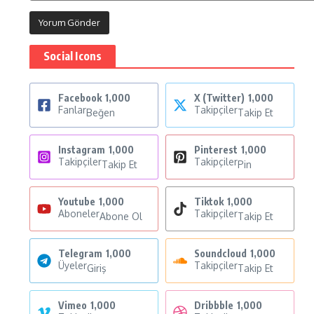
Social Icons
Facebook
1,000
X (Twitter)
1,000
Fanlar
Takipçiler
Beğen
Takip Et
Instagram
1,000
Pinterest
1,000
Takipçiler
Takipçiler
Takip Et
Pin
Youtube
1,000
Tiktok
1,000
Aboneler
Takipçiler
Abone Ol
Takip Et
Telegram
1,000
Soundcloud
1,000
Üyeler
Takipçiler
Giriş
Takip Et
Vimeo
1,000
Dribbble
1,000