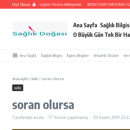
İçeriğe atla
Hot News
leri Tutan Eller
Rüzgârın Yönünü Bekleyenler
BİZİM ÖGRETMEN’İMİZ HZ. Pe
Ana Sayfa
Sağlık Bilgis
O Büyük Gün Tek Bir Ha
Ana Sayfa
Sağlık Bilgisi
İlginç Bilgiler
Anlamlı Sözler
Ve 
Anasayfa
/
wiki
/
soran olursa
wiki
soran olursa
Tarafından
kozlu
Yorum yapılmamış
03 Kasım 2019
23:2