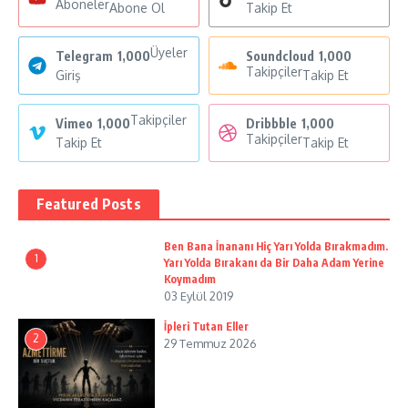
Aboneler
Abone Ol
Takip Et
Üyeler
Telegram
1,000
Soundcloud
1,000
Takipçiler
Giriş
Takip Et
Takipçiler
Vimeo
1,000
Dribbble
1,000
Takipçiler
Takip Et
Takip Et
Featured Posts
Ben Bana İnananı Hiç Yarı Yolda Bırakmadım.
1
Yarı Yolda Bırakanı da Bir Daha Adam Yerine
Koymadım
03 Eylül 2019
İpleri Tutan Eller
2
29 Temmuz 2026