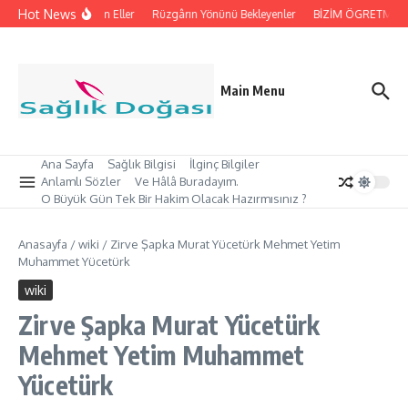
İçeriğe atla
Hot News
İpleri Tutan Eller
Rüzgârın Yönünü Bekleyenler
BİZİM ÖGRETMEN’İM
Main Menu
Ana Sayfa
Sağlık Bilgisi
İlginç Bilgiler
Anlamlı Sözler
Ve Hâlâ Buradayım.
O Büyük Gün Tek Bir Hakim Olacak Hazırmısınız ?
Anasayfa
/
wiki
/
Zirve Şapka Murat Yücetürk Mehmet Yetim
Muhammet Yücetürk
wiki
Zirve Şapka Murat Yücetürk
Mehmet Yetim Muhammet
Yücetürk