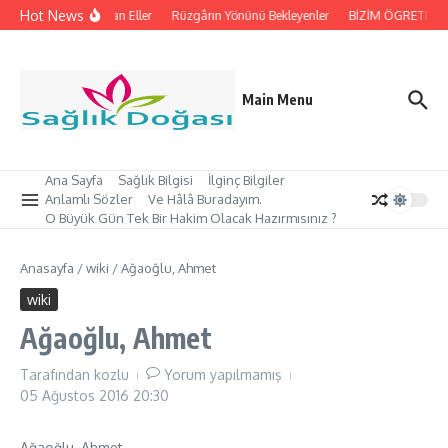
İçeriğe atla
Hot News
İpleri Tutan Eller
Rüzgârın Yönünü Bekleyenler
BİZİM ÖGRETMEN’İ
Main Menu
Ana Sayfa
Sağlık Bilgisi
İlginç Bilgiler
Anlamlı Sözler
Ve Hâlâ Buradayım.
O Büyük Gün Tek Bir Hakim Olacak Hazırmısınız ?
Anasayfa
/
wiki
/
Ağaoğlu, Ahmet
wiki
Ağaoğlu, Ahmet
Tarafından
kozlu
Yorum yapılmamış
05 Ağustos 2016
20:30
Ağaoğlu, Ahmet