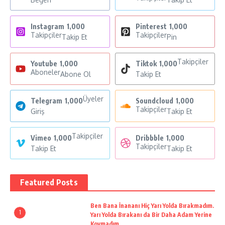
Instagram
1,000
Pinterest
1,000
Takipçiler
Takipçiler
Takip Et
Pin
Takipçiler
Youtube
1,000
Tiktok
1,000
Aboneler
Abone Ol
Takip Et
Üyeler
Telegram
1,000
Soundcloud
1,000
Takipçiler
Giriş
Takip Et
Takipçiler
Vimeo
1,000
Dribbble
1,000
Takipçiler
Takip Et
Takip Et
Featured Posts
Ben Bana İnananı Hiç Yarı Yolda Bırakmadım.
1
Yarı Yolda Bırakanı da Bir Daha Adam Yerine
Koymadım