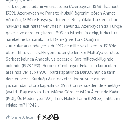
Türk düşünce adamı ve siyasetçisi (Azerbaycan 1868- İstanbul
1939). Azerbaycan ve Paris’te (hukuk) öğrenim gören Ahmet
Ağaoğlu, 1894’te Rusya’ya dönerek, Rusya’daki Türklere öbür
halklarla eşit haklar verilmesini savundu. Azerbaycan’da Türkçe
gazete ve dergiler çıkardı. 1909’da İstanbul’a gelip, türkçülük
hareketine katılarak, Türk Derneği ve Türk Ocağı’nın
kurucularıarasında yer aldı. 1912’de milletvekili seçilip, 1918’de
öbür İttihat ve Terakki yöneticileriyle birlikte Malta’ya sürüldü.
Serbest kalınca Anadolu’ya geçerek, Kars milletvekilliğinde
bulundu (1923-1931). Serbest Cumhuriyet Fırkasinın kurucuları
arasında yer alıp (1930), parti kapatılınca Darülfünun’da tarih
dersleri verdi. Kurduğu Akın gazetesi İnönü’yü eleştiren
yazılarından ötürü kapatılınca (1933), üniversiteden de emekliye
(ayrıldı. Başlıca yapıtları: İslâma Göre ve İslâm Âleminde Kadın
(1901), Üç Medeniyeti 1921), Türk Hukuk Tarihi (1931-33), İhtilal mi
İnkılap mı? i 1942).
Share Article