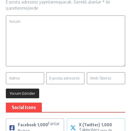
E-posta adresiniz yayınlanmayacak.
Gerekli alanlar
*
ile
işaretlenmişlerdir
Social Icons
Fanlar
Facebook
1,000
X (Twitter)
1,000
Takipçiler
Beğen
Takip Et