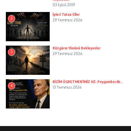
03 Eylül 2019
İpleri Tutan Eller
2
29 Temmuz 2026
Rüzgârın Yönünü Bekleyenler
3
29 Temmuz 2026
BİZİM ÖGRETMEN’İMİZ HZ. Peygamberdir..
4
13 Temmuz 2026