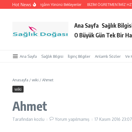
İçeriğe atla
Hot News
ri Tutan Eller
Rüzgârın Yönünü Bekleyenler
BİZİM ÖGRETMEN’İMİZ HZ. Pey
Ana Sayfa
Sağlık Bilgis
O Büyük Gün Tek Bir Ha
Ana Sayfa
Sağlık Bilgisi
İlginç Bilgiler
Anlamlı Sözler
Ve 
Anasayfa
/
wiki
/
Ahmet
wiki
Ahmet
Tarafından
kozlu
Yorum yapılmamış
17 Kasım 2016
23:07