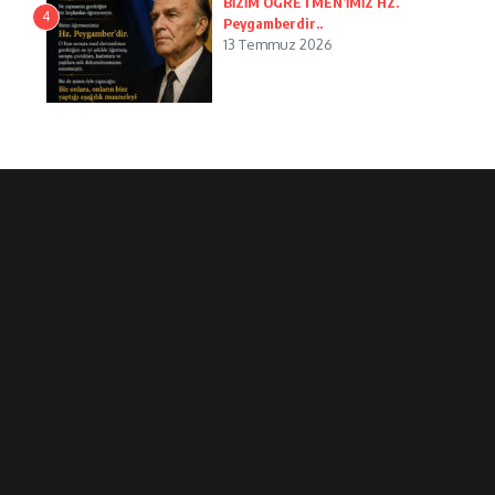
BİZİM ÖGRETMEN’İMİZ HZ.
4
Peygamberdir..
13 Temmuz 2026