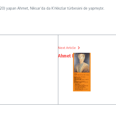
1120) yapan Ahmet, Niksar’da da K’rkkızlar türbesiıni de yapmıştır.
Next Article
Ahmet I