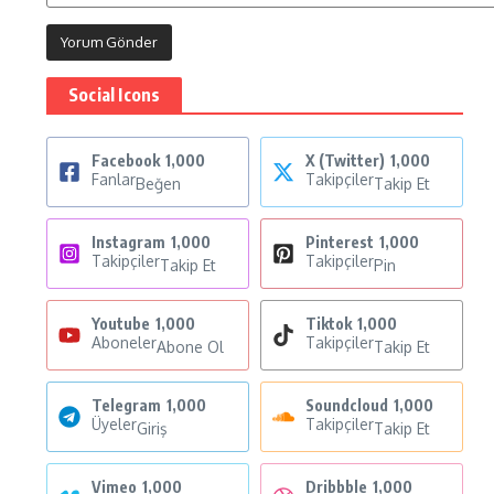
Social Icons
Facebook
1,000
X (Twitter)
1,000
Fanlar
Takipçiler
Beğen
Takip Et
Instagram
1,000
Pinterest
1,000
Takipçiler
Takipçiler
Takip Et
Pin
Youtube
1,000
Tiktok
1,000
Aboneler
Takipçiler
Abone Ol
Takip Et
Telegram
1,000
Soundcloud
1,000
Üyeler
Takipçiler
Giriş
Takip Et
Vimeo
1,000
Dribbble
1,000