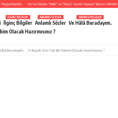
gamberdir..
Kur’an Neden “Nebi” ve “Resul” Ayrımı Yapıyor? Bunun Hikmeti Ned
İLGINÇ BILGILER
ANLAMLI SÖZLER
KADINCA BILGILER
i
İlginç Bilgiler
Anlamlı Sözler
Ve Hâlâ Buradayım.
kim Olacak Hazırmısınız ?
Hâlâ Buradayım.
O Büyük Gün Tek Bir Hakim Olacak Hazırmısınız ?