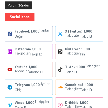
Social Icons
Fanlar
Facebook
1,000
X (Twitter)
1,000
Takipçiler
Beğen
Takip Et
Instagram
1,000
Pinterest
1,000
Takipçiler
Takipçiler
Takip Et
Pin
Takipçiler
Youtube
1,000
Tiktok
1,000
Aboneler
Abone Ol
Takip Et
Üyeler
Telegram
1,000
Soundcloud
1,000
Takipçiler
Giriş
Takip Et
Takipçiler
Vimeo
1,000
Dribbble
1,000
Takipçiler
Takip Et
Takip Et