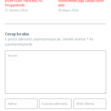
BİZİM ÖGRETMEN’İMİZ HZ.
Azmettirmek çoğu zaman hafife
Peygamberdir..
alınır.
13 Temmuz 2026
30 Mayıs 2026
Cevap bırakın
E-posta adresiniz yayınlanmayacak.
Gerekli alanlar
*
ile
işaretlenmişlerdir