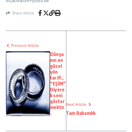
b1Q&feature=youtu.be
Share Article
Previous Article
Dünya
nın en
güzel
yön
tarifi ,
“EŞİM”
Diyere
k seni
göster
Next Article
mektir
.
Tam Babamlık