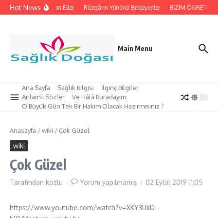
İçeriğe atla
Hot News
İpleri Tutan Eller
Rüzgârın Yönünü Bekleyenler
BİZİM ÖGRETMEN’İ
Main Menu
Ana Sayfa
Sağlık Bilgisi
İlginç Bilgiler
Anlamlı Sözler
Ve Hâlâ Buradayım.
O Büyük Gün Tek Bir Hakim Olacak Hazırmısınız ?
Anasayfa
/
wiki
/
Çok Güzel
wiki
Çok Güzel
Tarafından
kozlu
Yorum yapılmamış
02 Eylül 2019
11:05
https://www.youtube.com/watch?v=XKY3UkD-