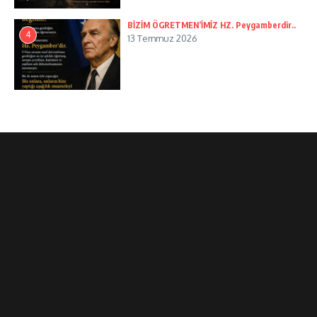
BİZİM ÖGRETMEN’İMİZ HZ. Peygamberdir..
4
13 Temmuz 2026