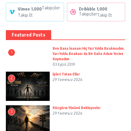
Takipçiler
Vimeo
1,000
Dribbble
1,000
Takipçiler
Takip Et
Takip Et
Featured Posts
Ben Bana İnananı Hiç Yarı Yolda Bırakmadım.
1
Yarı Yolda Bırakanı da Bir Daha Adam Yerine
Koymadım
03 Eylül 2019
İpleri Tutan Eller
2
29 Temmuz 2026
Rüzgârın Yönünü Bekleyenler
3
29 Temmuz 2026