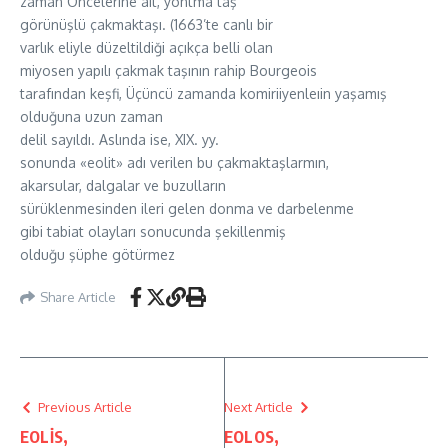
zaman Öncelerine ait, yontma taş
görünüşlü çakmaktaşı. (1663’te canlı bir
varlık eliyle düzeltildiği açıkça belli olan
miyosen yapılı çakmak taşının rahip Bourgeois
tarafından keşfi, Üçüncü zamanda komiriiyenleıin yaşamış
olduğuna uzun zaman
delil sayıldı. Aslında ise, XIX. yy.
sonunda «eolit» adı verilen bu çakmaktaşlarmın,
akarsular, dalgalar ve buzulların
sürüklenmesinden ileri gelen donma ve darbelenme
gibi tabiat olayları sonucunda şekillenmiş
olduğu şüphe götürmez
Share Article
Previous Article
Next Article
EOLİS,
EOLOS,