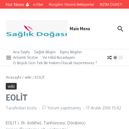
İçeriğe atla
Hot News
İpleri Tutan Eller
Rüzgârın Yönünü Bekleyenler
BİZİM ÖGRETMEN’İ
Main Menu
Ana Sayfa
Sağlık Bilgisi
İlginç Bilgiler
Anlamlı Sözler
Ve Hâlâ Buradayım.
O Büyük Gün Tek Bir Hakim Olacak Hazırmısınız ?
Anasayfa
/
wiki
/
EOLİT
wiki
EOLİT
Tarafından
kozlu
Yorum yapılmamış
17 Aralık 2016
15:42
EOLİT i. (fr. éolithe). Tarihöncesi. Dördüncü