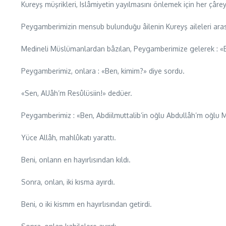
Kureyş müşrikleri, Islâmiyetin yayılmasını önlemek için her çâre
Peygamberimizin mensub bulunduğu âilenin Kureyş aileleri arasın
Medineli Müslümanlardan bâzılan, Peygamberimize gelerek : «Bi
Peygamberimiz, onlara : «Ben, kimim?» diye sordu.
«Sen, AUâh’m Resûlüsiin!» dedüer.
Peygamberimiz : «Ben, Abdiilmuttalib’in oğlu Abdullâh’m oğlu
Yüce Allâh, mahlûkatı yarattı.
Beni, onlann en hayırlısından kıldı.
Sonra, onlan, iki kısma ayırdı.
Beni, o iki kismm en hayırlısından getirdi.