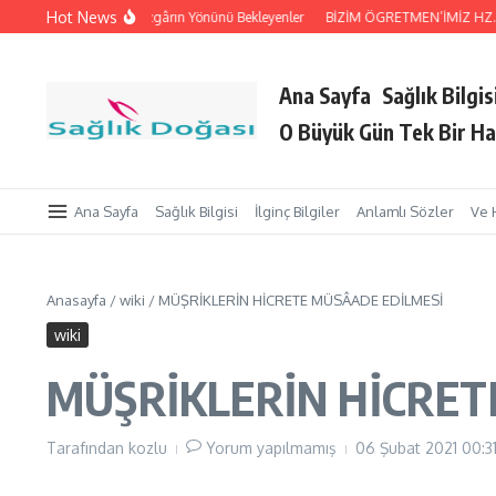
İçeriğe atla
Hot News
i Tutan Eller
Rüzgârın Yönünü Bekleyenler
BİZİM ÖGRETMEN’İMİZ HZ. Peyg
Ana Sayfa
Sağlık Bilgis
O Büyük Gün Tek Bir Ha
Ana Sayfa
Sağlık Bilgisi
İlginç Bilgiler
Anlamlı Sözler
Ve 
Anasayfa
/
wiki
/
MÜŞRİKLERİN HİCRETE MÜSÂADE EDİLMESİ
wiki
MÜŞRİKLERİN HİCRET
Tarafından
kozlu
Yorum yapılmamış
06 Şubat 2021
00:3