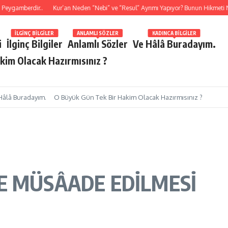
amberdir..
Kur’an Neden “Nebi” ve “Resul” Ayrımı Yapıyor? Bunun Hikmeti Nedi
İLGINÇ BILGILER
ANLAMLI SÖZLER
KADINCA BILGILER
i
İlginç Bilgiler
Anlamlı Sözler
Ve Hâlâ Buradayım.
kim Olacak Hazırmısınız ?
Hâlâ Buradayım.
O Büyük Gün Tek Bir Hakim Olacak Hazırmısınız ?
E MÜSÂADE EDİLMESİ
1