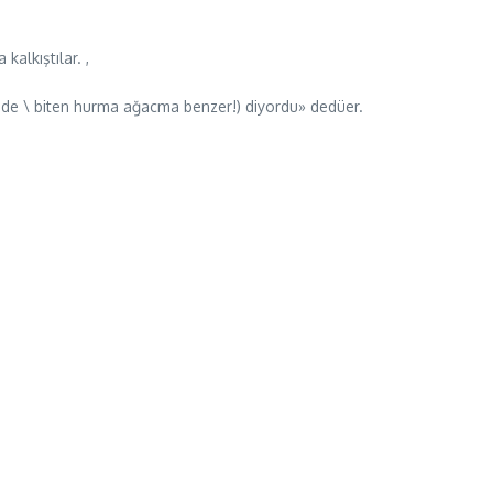
alkıştılar. ,
nde \ biten hurma ağacma benzer!) diyordu» dedüer.