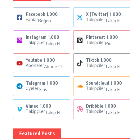
Facebook
1,000
X (Twitter)
1,000
Fanlar
Takipçiler
Beğen
Takip Et
Instagram
1,000
Pinterest
1,000
Takipçiler
Takipçiler
Takip Et
Pin
Youtube
1,000
Tiktok
1,000
Aboneler
Takipçiler
Abone Ol
Takip Et
Telegram
1,000
Soundcloud
1,000
Üyeler
Takipçiler
Giriş
Takip Et
Vimeo
1,000
Dribbble
1,000
Takipçiler
Takipçiler
Takip Et
Takip Et
Featured Posts