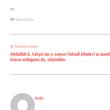
et!
Share Article
Previous Article
Abdullâh b. Sürya’nın o zaman Yahudî âlimleri arasında
kimse olduğunu da, söylediler.
kozlu