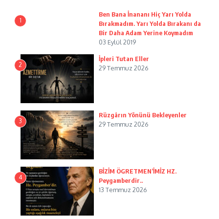
Ben Bana İnananı Hiç Yarı Yolda
1
Bırakmadım. Yarı Yolda Bırakanı da
Bir Daha Adam Yerine Koymadım
03 Eylül 2019
İpleri Tutan Eller
2
29 Temmuz 2026
Rüzgârın Yönünü Bekleyenler
3
29 Temmuz 2026
BİZİM ÖGRETMEN’İMİZ HZ.
4
Peygamberdir..
13 Temmuz 2026