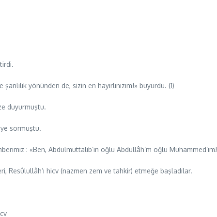
irdi.
 şanlılık yönünden de, sizin en hayırlınızım!» buyurdu. (1)
ize duyurmuştu.
iye sormuştu.
erimiz : «Ben, Abdülmuttalib’in oğlu Abdullâh’m oğlu Muhammed’im!…» 
ri, Resûlullâh’ı hicv (nazmen zem ve tahkir) etmeğe başladılar.
icv