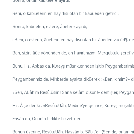
Sonra, onlan kabilelere ayırdı.
Beni, o kabilelerin en hayırlısı olan bir kabüeden getirdi.
Sonra, kabüeleri, evlere, âüelere ayırdı,
i Beni, o evlerin, âüelerin en hayırlısı olan bir âüeden vücûd$ get
Ben, sizin, âüe yönünden de, en hayırlınızım! Mergubluk, şeref ve
Bunu, Hz. Abbas da, Kureyş müşriklerinden işitip Peygamberim
Peygamberimiz de, Minberde ayakta diküerek : «Ben, kimim?» d
«Sen, AUâh’m Resûlüsiin! Sana selâm olsun!» demişler, Peygamb
Hz. Âişe der ki : «ResûluUâh, Medine’ye gelince, Kureyş müşrikle
Ensân da, Onunla birlikte hicvettüer.
Bunun üzerine, ResûluUâh, Hassân b. Sâbit’e : (Sen de, onlan h