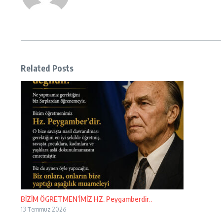
Related Posts
BİZİM ÖGRETMEN’İMİZ HZ. Peygamberdir..
13 Temmuz 2026