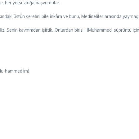
ye, her yolsuzluğa başvurdular.
daki üstün şerefini bile inkâra ve bunu, Medineliler arasında yaymağa k
z, Senin kavmmdan işittik. Onlardan birisi : (Muhammed, süprüntü içi
 Mu-hammed’im!