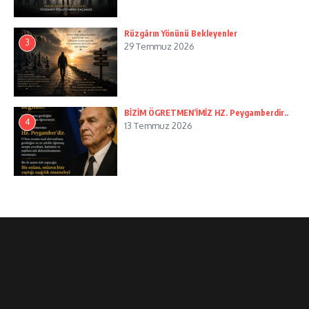
Rüzgârın Yönünü Bekleyenler
3
29 Temmuz 2026
BİZİM ÖGRETMEN’İMİZ HZ. Peygamberdir..
4
13 Temmuz 2026