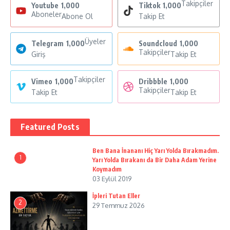
Takipçiler
Youtube
1,000
Tiktok
1,000
Aboneler
Abone Ol
Takip Et
Üyeler
Telegram
1,000
Soundcloud
1,000
Takipçiler
Giriş
Takip Et
Takipçiler
Vimeo
1,000
Dribbble
1,000
Takipçiler
Takip Et
Takip Et
Featured Posts
Ben Bana İnananı Hiç Yarı Yolda Bırakmadım.
1
Yarı Yolda Bırakanı da Bir Daha Adam Yerine
Koymadım
03 Eylül 2019
İpleri Tutan Eller
2
29 Temmuz 2026