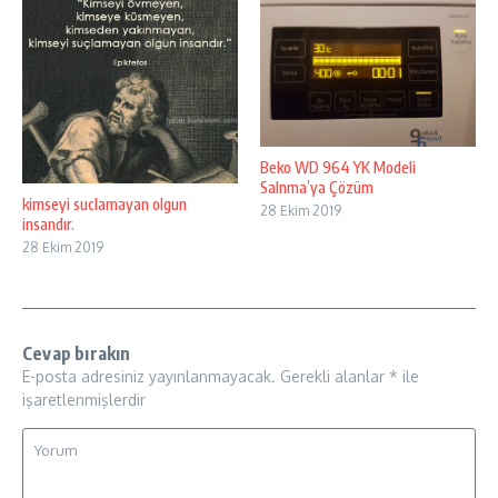
Beko WD 964 YK Modeli
Salnma’ya Çözüm
kimseyi suclamayan olgun
28 Ekim 2019
insandır.
28 Ekim 2019
Cevap bırakın
E-posta adresiniz yayınlanmayacak.
Gerekli alanlar
*
ile
işaretlenmişlerdir