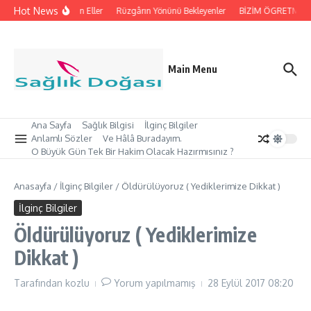
İçeriğe atla
Hot News
İpleri Tutan Eller
Rüzgârın Yönünü Bekleyenler
BİZİM ÖGRETMEN’İM
Main Menu
Ana Sayfa
Sağlık Bilgisi
İlginç Bilgiler
Anlamlı Sözler
Ve Hâlâ Buradayım.
O Büyük Gün Tek Bir Hakim Olacak Hazırmısınız ?
Anasayfa
/
İlginç Bilgiler
/
Öldürülüyoruz ( Yediklerimize Dikkat )
İlginç Bilgiler
Öldürülüyoruz ( Yediklerimize
Dikkat )
Tarafından
kozlu
Yorum yapılmamış
28 Eylül 2017
08:20