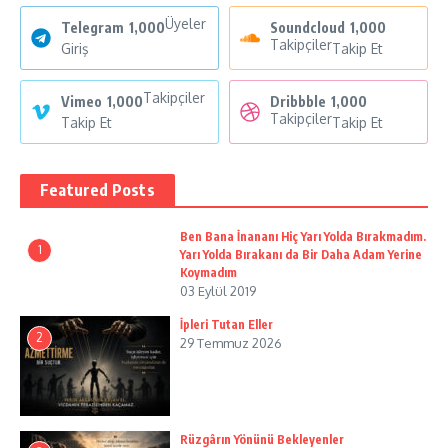
Üyeler
Telegram
1,000
Soundcloud
1,000
Takipçiler
Giriş
Takip Et
Takipçiler
Vimeo
1,000
Dribbble
1,000
Takipçiler
Takip Et
Takip Et
Featured Posts
Ben Bana İnananı Hiç Yarı Yolda Bırakmadım.
1
Yarı Yolda Bırakanı da Bir Daha Adam Yerine
Koymadım
03 Eylül 2019
İpleri Tutan Eller
2
29 Temmuz 2026
Rüzgârın Yönünü Bekleyenler