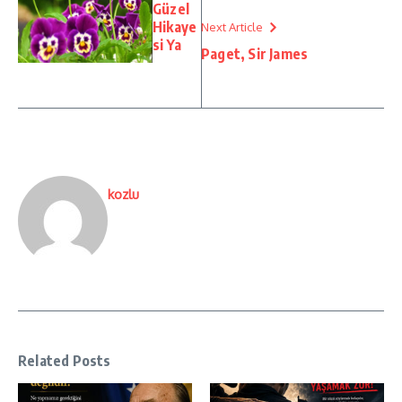
Güzel
Hikaye
Next Article
si Ya
Paget, Sir James
kozlu
Related Posts