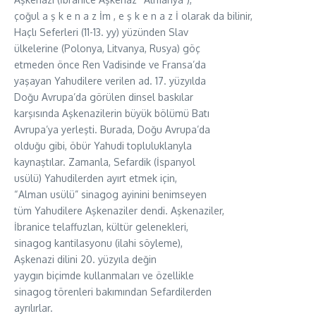
çoğul a ş k e n a z İm , e ş k e n a z İ olarak da bilinir,
Haçlı Seferleri (11-13. yy) yüzünden Slav
ülkelerine (Polonya, Litvanya, Rusya) göç
etmeden önce Ren Vadisinde ve Fransa’da
yaşayan Yahudilere verilen ad. 17. yüzyılda
Doğu Avrupa’da görülen dinsel baskılar
karşısında Aşkenazilerin büyük bölümü Batı
Avrupa’ya yerleşti. Burada, Doğu Avrupa’da
olduğu gibi, öbür Yahudi topluluklanyla
kaynaştılar. Zamanla, Sefardik (İspanyol
usülü) Yahudilerden ayırt etmek için,
“Alman usülü” sinagog ayinini benimseyen
tüm Yahudilere Aşkenaziler dendi. Aşkenaziler,
İbranice telaffuzlan, kültür gelenekleri,
sinagog kantilasyonu (ilahi söyleme),
Aşkenazi dilini 20. yüzyıla değin
yaygın biçimde kullanmaları ve özellikle
sinagog törenleri bakımından Sefardilerden
ayrılırlar.