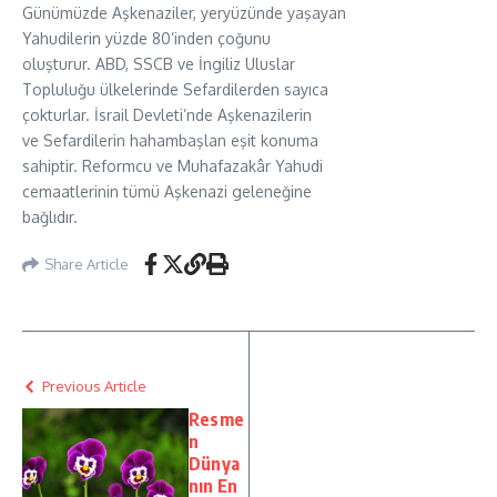
Günümüzde Aşkenaziler, yeryüzünde yaşayan
Yahudilerin yüzde 80’inden çoğunu
oluşturur. ABD, SSCB ve İngiliz Uluslar
Topluluğu ülkelerinde Sefardilerden sayıca
çokturlar. İsrail Devleti’nde Aşkenazilerin
ve Sefardilerin hahambaşlan eşit konuma
sahiptir. Reformcu ve Muhafazakâr Yahudi
cemaatlerinin tümü Aşkenazi geleneğine
bağlıdır.
Share Article
Previous Article
Resme
n
Dünya
nın En