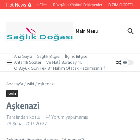
İçeriğe atla
Hot News
İpleri Tutan Eller
Rüzgârın Yönünü Bekleyenler
BİZİM ÖGRETMEN’İ
Main Menu
Ana Sayfa
Sağlık Bilgisi
İlginç Bilgiler
Anlamlı Sözler
Ve Hâlâ Buradayım.
O Büyük Gün Tek Bir Hakim Olacak Hazırmısınız ?
Anasayfa
/
wiki
/
Aşkenazi
wiki
Aşkenazi
Tarafından
kozlu
Yorum yapılmamış
28 Şubat 2017
20:27
Aşkenazi (İbranice Aşkenaz “Almanya”),