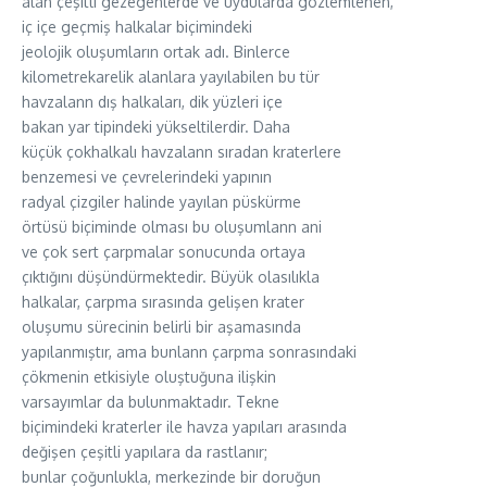
alan çeşitli gezegenlerde ve uydularda gözlemlenen,
iç içe geçmiş halkalar biçimindeki
jeolojik oluşumların ortak adı. Binlerce
kilometrekarelik alanlara yayılabilen bu tür
havzalann dış halkaları, dik yüzleri içe
bakan yar tipindeki yükseltilerdir. Daha
küçük çokhalkalı havzalann sıradan kraterlere
benzemesi ve çevrelerindeki yapının
radyal çizgiler halinde yayılan püskürme
örtüsü biçiminde olması bu oluşumlann ani
ve çok sert çarpmalar sonucunda ortaya
çıktığını düşündürmektedir. Büyük olasılıkla
halkalar, çarpma sırasında gelişen krater
oluşumu sürecinin belirli bir aşamasında
yapılanmıştır, ama bunlann çarpma sonrasındaki
çökmenin etkisiyle oluştuğuna ilişkin
varsayımlar da bulunmaktadır. Tekne
biçimindeki kraterler ile havza yapıları arasında
değişen çeşitli yapılara da rastlanır;
bunlar çoğunlukla, merkezinde bir doruğun