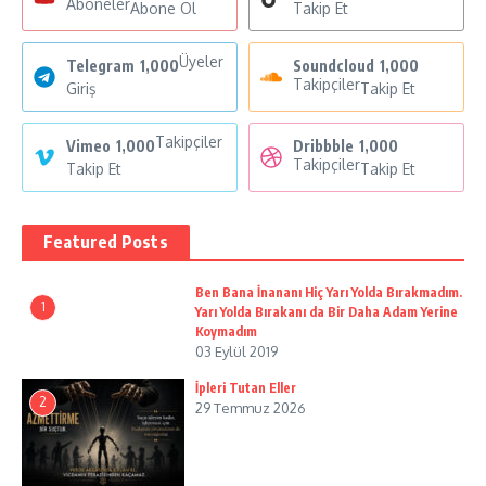
Aboneler
Abone Ol
Takip Et
Üyeler
Telegram
1,000
Soundcloud
1,000
Takipçiler
Giriş
Takip Et
Takipçiler
Vimeo
1,000
Dribbble
1,000
Takipçiler
Takip Et
Takip Et
Featured Posts
Ben Bana İnananı Hiç Yarı Yolda Bırakmadım.
1
Yarı Yolda Bırakanı da Bir Daha Adam Yerine
Koymadım
03 Eylül 2019
İpleri Tutan Eller
2
29 Temmuz 2026