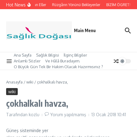
İçeriğe atla
Hot News
İpleri Tutan Eller
Rüzgârın Yönünü Bekleyenler
BİZİM ÖGRETMEN’İ
Main Menu
Ana Sayfa
Sağlık Bilgisi
İlginç Bilgiler
Anlamlı Sözler
Ve Hâlâ Buradayım.
O Büyük Gün Tek Bir Hakim Olacak Hazırmısınız ?
Anasayfa
/
wiki
/
çokhalkalı havza,
wiki
çokhalkalı havza,
Tarafından
kozlu
Yorum yapılmamış
13 Ocak 2018
10:41
Güneş sisteminde yer