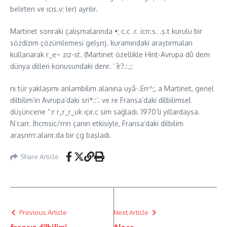
belirten ve ıcıs.v: ler) ayrılır.
Martinet sonraki çalışmalarında •; c.c .r. icrr.s. .ş.t kurulu bir
sözdizim çözümlemesi gelşrrj. kuramındaki araştırmaları
kullanarak r_e~ zız-st. (Martinet özellikle Hint-Avrupa dû dem
dünya dilleri konusundaki denr. ‘ îr?.:.;:
nı tür yaklaşımı anlambilim alanına uyâ-.Err^;, a Martinet, genel
dilbilim’in Avrupa’daki sri*::’. ve re Fransa’daki dilbilimsel
düşüncene “:r r„r_r_uk ıçır.c sim sağladı. 1970’li yıllardaysa.
N’carr. Ihcmsic/rnn çanın etkisiyle, Fransa’daki dilbilim
araşnrrr.alanr.da bir çg başladı.
Share Article
Previous Article
Next Article