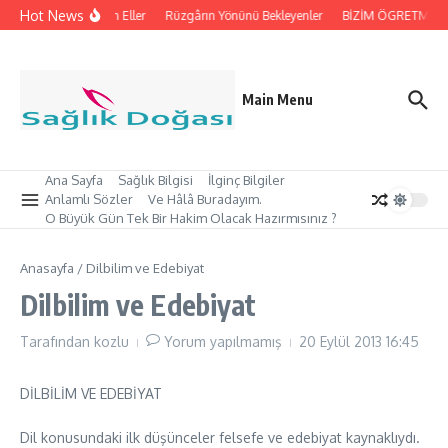
İçeriğe atla
Hot News
İpleri Tutan Eller
Rüzgârın Yönünü Bekleyenler
BİZİM ÖGRETMEN’İM
Main Menu
Ana Sayfa
Sağlık Bilgisi
İlginç Bilgiler
Anlamlı Sözler
Ve Hâlâ Buradayım.
O Büyük Gün Tek Bir Hakim Olacak Hazırmısınız ?
Anasayfa
/
Dilbilim ve Edebiyat
Dilbilim ve Edebiyat
Tarafından
kozlu
Yorum yapılmamış
20 Eylül 2013
16:45
DİLBİLİM VE EDEBİYAT
Dil konusundaki ilk düşünceler felsefe ve edebiyat kaynaklıydı.