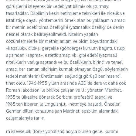
görüşlerini izleyerek bir «edebiyat bilimi» oluşturmayı
tasarladılar. Dilbilimin kesin betimleme teknikleri ile nicelik ve
istatistiğe dayalı yöntemlerini örnek alan bu yaklaşımın amacı
bir metnin edebî olma özelliği’ni (yazınsallık özelliği de denir)
nesnel olarak belirleyebilmekti. Nitekim yapılan
çözümlemelerle bir metnin anlam ve biçim boyutlarındaki
«kapalılık», dildı-şı gerçekle (gönderge) kurulan bağıntı, üslup
açısından «sapma», estetik amaç, vb. gibi edebî (yazınsal)
niteliklerin varlığı saptandı ve bu özelliklerin, birinci ve temel
amacı her zaman bildirişim kurmak olmayan özgül söylemlerin
(edebî metinlerin) üretilmesini sağladığı görüşü benimsendi.
tinet oldu. 1946-1955 yılları arasında ABD’de ders vt daha çok
Roman Jakobson ile birlikte çalışan ve U : yöneten Martinet,
1955’te ülkesine dönerek Sorbcnr. profesörü atandı ve
1965’ten itibaren la Lmguısnj.,t. -netmeye başladı. Önceleri
Germen dilleri konusuna şan Martinet, sesbilim alanındaki
çalışmalarıyla tar~r.
ra işlevseldik (fonksiyonalizm) adıyla bilinen ger.e. kuramı