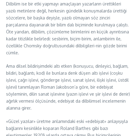
Dilbilim ise bir etki yapmayı amaçlayan yazarların ürettikleri
yazılı metinlere değil, herkesin gündelik konuşmalarda ürettiği
sözcelere, bir başka deyişle, yazılı olmayan söz zinciri
parçalarına dayanarak bir bilim dalı biçiminde kurulmaya çalıştı.
Öte yandan, dilbilim, çözümleme birimlerini en küçük ayrıntısına
kadar titizlikle belirledi: sesbirim, biçim-birim, anlambirim ile,
özellikle Chomsky doğrultusundaki dilbilgileri-nin gözde birimi
cümle.
Ama dilsel bildirişimdeki altı etken (konuşucu, dinleyici, bağlam,
bildiri, bağlantı, kod) ile bunlara denk düşen altı işlevi (coşku
işlevi, çağrı işlevi, gönderge işlevi, sanat işlevi, ilişki işlevi, üstdil
işlevi) tanımlayan Roman Jakobson’a göre, bir edebiyat
söyleminin, dilin sanat işlevine (yazın işlevi ve şiir işlevi de denir)
ağırlık vermesi ölçüsünde, edebiyat da dilbilimsel incelemenin
alanına girer.
«Güzel yazılar» üretme anlamındaki eski «edebiyat» anlayışıyla
bağlarını kesinlikle koparan Roland Barthes gibi bazı
eleştirmenler, 19201i yılarda ortaya çıkmış Rus biçimcilerinin