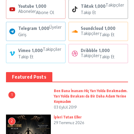
Takipçiler
Youtube
1,000
Tiktok
1,000
Aboneler
Abone Ol
Takip Et
Üyeler
Telegram
1,000
Soundcloud
1,000
Takipçiler
Giriş
Takip Et
Takipçiler
Vimeo
1,000
Dribbble
1,000
Takipçiler
Takip Et
Takip Et
Featured Posts
Ben Bana İnananı Hiç Yarı Yolda Bırakmadım.
1
Yarı Yolda Bırakanı da Bir Daha Adam Yerine
Koymadım
03 Eylül 2019
İpleri Tutan Eller
2
29 Temmuz 2026