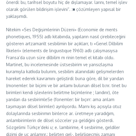
önerdi: bu, tarihsel boyutu hiç de dışlamayar. larını, temel işlev
olarak görülen bildirişim işlevini”. :■ çözümleyen yapısal bir
yaklaşımdı.
Nitekim «Ses Değişimlerinin Düzeni» (Economie de ments
phonetiques, 1955) adlı kitabında, yapıların nasıl çirebileceğini
gösteren artzamanlt sesbilimin bir açıklarr, tı «Genel Dilbilim
İlkeleri» (elements de linguıstıque 1960) adlı çalışmasıysa
Fransa’da uzun süre dilbilim m rinin temel el kitabı oldu.
Martinet, bu incelemesinde üstsesbirim ve yansızlaşma
kuramıyla katkıda bulunm, sesbilim alanındaki gelişmelerden
hareket ederek kavramını geliştirdi: buna göre, dil bir yandan
(monemler: bir biçimi ve bir anlamı bulunan dilsel b:nr. tinet bu
birimleri kendi işlevlerini belirtme biçimlerine ; landınr), öte
yandan da sesbirimleSe (fonemler: bir bıçırr: ama anlam
taşımayan dilsel birimler) ayrılıyordu. Marnı kış açısıyla otuz
dolaylarında sesbirımın binlerce ar. üretmeye yaradığım,
anlambirimlerin de dilsel sözceler ya geldiğini gösterdi.
Sözgelimi Türkçe’deki u; e. lambirime, 4 sesbirime, geldiler
dizimi de uç anlamrır.: belirten gel-, belirligeçmiş zamanı