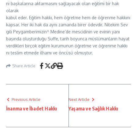
ni başkalarına aktarmasını sağlayacak olan eğitimi bir hak
olarak
kabul eder. Eğitim hakkı, hem öğretme hem de öğrenme hakkını
kapsar. Her iki hak da aynı zamanda birer ödevdir. Nitekim Sev
gili Peygamberimizin^ Medine’de mescidinin ve evinin yanı
başında oluşturduğu Suffe, tarih boyunca müslümanların hayat
verdikleri birçok eğitim kurumunun öğretme ve öğrenme hakkı
nı teslim etmede ilhamı ve öncüsü olmuştur.
Share Article
Previous Article
Next Article
İnanma ve İbadet Hakkı
Yaşama ve Sağlık Hakkı