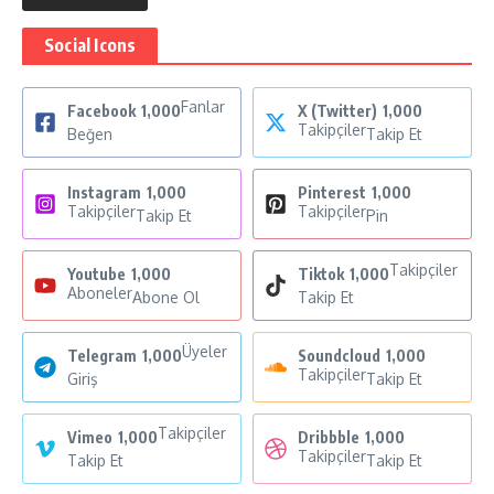
Social Icons
Fanlar
Facebook
1,000
X (Twitter)
1,000
Takipçiler
Beğen
Takip Et
Instagram
1,000
Pinterest
1,000
Takipçiler
Takipçiler
Takip Et
Pin
Takipçiler
Youtube
1,000
Tiktok
1,000
Aboneler
Abone Ol
Takip Et
Üyeler
Telegram
1,000
Soundcloud
1,000
Takipçiler
Giriş
Takip Et
Takipçiler
Vimeo
1,000
Dribbble
1,000
Takipçiler
Takip Et
Takip Et