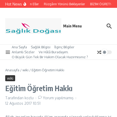
İçeriğe atla
Hot News
İpleri Tutan Eller
Rüzgârın Yönünü Bekleyenler
BİZİM ÖGRETMEN’İ
Main Menu
Ana Sayfa
Sağlık Bilgisi
İlginç Bilgiler
Anlamlı Sözler
Ve Hâlâ Buradayım.
O Büyük Gün Tek Bir Hakim Olacak Hazırmısınız ?
Anasayfa
/
wiki
/
Eğitim Öğretim Hakkı
wiki
Eğitim Öğretim Hakkı
Tarafından
kozlu
Yorum yapılmamış
12 Ağustos 2017
10:51
Allah, insanları hayada ölüm arasında sürecek yolculuklarına iyi