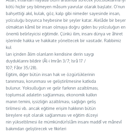
kötü hiçbir şey bilmeyen mâsum yavrular olarak başlatır. O’nun
bahşettiği akıl, kulak, göz, kalp gibi nimeder sayesinde insan,
yolculuğu boyunca heybesine bir şeyler katar. Alelâde bir beşer
olmaktan kâmil bir insan olmaya doğru giden bu yolculuğun en
önemli belirleyicisi eğitimdir. Çünkü ilim, insanı dünya ve âhiret
işlerinde hakka ve hakikate yöneltecek bir vasıtadır. Rabbimiz
kul
ları içinden âlim olanların kendisine derin saygı
duyduklarını bildirir (Âl-i Imrân 3/7; Isrâ 17 /
107; Fâtır 35/28).
Eğitim, diğer bütün insan hak ve özgürlüklerinin
tanınması, korunması ve geliştirilmesine katkıda
bulunur. Yoksulluğun ve gelir farkının azaltılması,
toplumsal adaletin sağlanması, ekonomik kalkın
manın temini, işsizliğin azaltılması, sağlığın geliş
tirilmesi vb. ancak eğitime erişim hakkının bütün
bireylere eşit olarak sağlanması ve eğitim düzeyi
nin yükseltilmesi ile mümkündürİslâm insanı maddî ve mânevî
bakımdan geliştirecek ve fikirleri