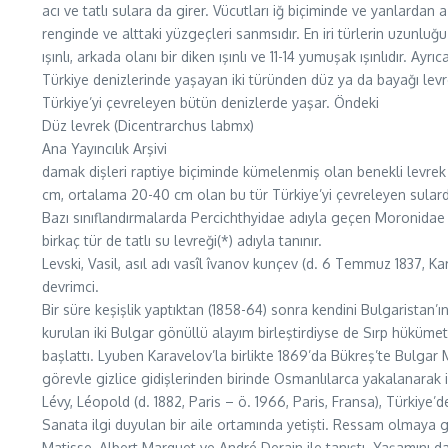
acı ve tatlı sulara da girer. Vücutları iğ biçiminde ve yanlardan 
renginde ve alttaki yüzgeçleri sanmsıdır. En iri türlerin uzunluğu 
ışınlı, arkada olanı bir diken ışınlı ve 11-14 yumuşak ışınlıdır. A
Türkiye denizlerinde yaşayan iki türünden düz ya da bayağı lev
Türkiye’yi çevreleyen bütün denizlerde yaşar. Öndeki
Düz levrek (Dicentrarchus labmx)
Ana Yayıncılık Arşivi
damak dişleri raptiye biçiminde kümelenmiş olan benekli levrek (
cm, ortalama 20-40 cm olan bu tür Türkiye’yi çevreleyen sularda
Bazı sınıflandırmalarda Percichthyidae adıyla geçen Moronidae f
birkaç tür de tatlı su levreği(*) adıyla tanınır.
Levski, Vasil, asıl adı vasîl îvanov kunçev (d. 6 Temmuz 1837,
devrimci.
Bir süre keşişlik yaptıktan (1858-64) sonra kendini Bulgaristan’
kurulan iki Bulgar gönüllü alayım birleştirdiyse de Sırp hüküme
başlattı. Lyuben Karavelov’la birlikte 1869’da Bükreş’te Bulgar 
görevle gizlice gidişlerinden birinde Osmanlılarca yakalanarak 
Lévy, Léopold (d. 1882, Paris – ö. 1966, Paris, Fransa), Türkiye
Sanata ilgi duyulan bir aile ortamında yetişti. Ressam olmaya 
Matisse, Albert Marquet ve André Derain ile tanıştı. Yaşamını d