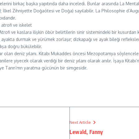
rini birkaç başka yapıtında daha inceledi. Bunlar arasında La Mentalité 
31; İlkel Zihniyette Doğaötesi ve Doğa) sayılabilir. La Philosophie d’A
pıdandır.
trofi ve iskelet
rofi ve kaslara ilişkin öbür belirtilerin sinir sistemindeki bir kusurdan
, ayakta durmak ve yürümek zorlaşır; dizkapağı ve ayak bileği refleksle
ışa doğru bükülebilir.
var olan deniz yılanı. Kitabı Mukaddes öncesi Mezopotamya söylenceleri
lere yiyecek olarak verdiği bir deniz yılanı olarak anılır. İşaya Kitabı
rı ye Tann’mn yaratma gücünün bir simgesidir.
Next Article
Lewald, Fanny