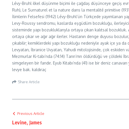
Lévy-Bruhl ilkel düşünme biçimi ile çağdaş düşünceye geçiş evrele
Ruh), Le Surnaturel et la nature dans la mentalité primitive (19
İlimlerin Felsefesi (1942) Lévy-Bruhl’ün Türkçede yayımlanan ya
Levy-Roussy sendromu, kaslarda eşgüdüm bozukluğu, ilerleyici a
sisteminde yapı bozukluklarıyla ortaya çıkan kalıtsal bozukluk. At
ortaya çıkar ve ağır ağır ilerler. Hastanın denge duyusu bozulur
çıkabilir; kemiklerdeki yapı bozukluğu nedeniyle ayak içe ya da d
Levyatan, İbranice Uvyatan, Yahudi mitolojisinde, çok eskiden 
Mezmurlar Ki-tabı’nda (74:14) Tann’mn öldürdüğü ve çöldeki İbrani
simgeleyen bir fandır. Eyub Kitabı’nda (41) ise bir deniz canava
levye bak. kaldıraç
Share Article
Previous Article
Levine, James