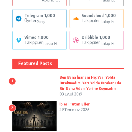
Telegram
1,000
Soundcloud
1,000
Üyeler
Takipçiler
Giriş
Takip Et
Vimeo
1,000
Dribbble
1,000
Takipçiler
Takipçiler
Takip Et
Takip Et
Featured Posts
Ben Bana İnananı Hiç Yarı Yolda
1
Bırakmadım. Yarı Yolda Bırakanı da
Bir Daha Adam Yerine Koymadım
03 Eylül 2019
İpleri Tutan Eller
2
29 Temmuz 2026