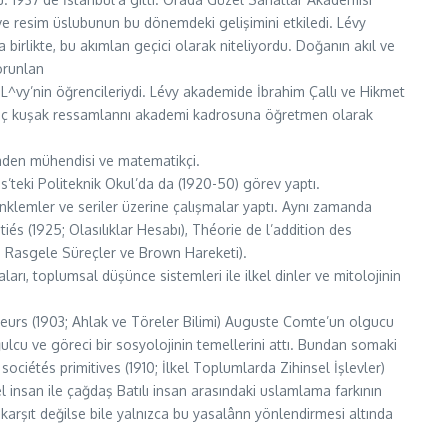
e resim üslubunun bu dönemdeki gelişimini etkiledi. Lévy
 birlikte, bu akımlan geçici olarak niteliyordu. Doğanın akıl ve
orunlan
r L^vy’nin öğrencileriydi. Lévy akademide İbrahim Çallı ve Hikmet
_genç kuşak ressamlannı akademi kadrosuna öğretmen olarak
z maden mühendisi ve matematikçi.
s’teki Politeknik Okul’da da (1920-50) görev yaptı.
nklemler ve seriler üzerine çalışmalar yaptı. Aynı zamanda
iés (1925; Olasılıklar Hesabı), Théorie de l’addition des
; Rasgele Süreçler ve Brown Hareketi).
aları, toplumsal düşünce sistemleri ile ilkel dinler ve mitolojinin
oeurs (1903; Ahlak ve Töreler Bilimi) Auguste Comte’un olgucu
ulcu ve göreci bir sosyolojinin temellerini attı. Bundan somaki
ciétés primitives (1910; İlkel Toplumlarda Zihinsel İşlevler)
 insan ile çağdaş Batılı insan arasındaki uslamlama farkının
karşıt değilse bile yalnızca bu yasalânn yönlendirmesi altında