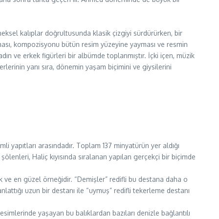
ksel kalıplar doğrultusunda klasik çizgiyi sürdürürken, bir
ndırması, kompozisyonu bütün resim yüzeyine yayması ve resmin
ın ve erkek figürleri bir albümde toplanmıştır. İçki içen, müzik
lerinin yanı sıra, dönemin yaşam biçimini ve giysilerini
li yapıtları arasındadır. Toplam 137 minyatürün yer aldığı
ölenleri, Haliç kıyısında sıralanan yapılan gerçekçi bir biçimde
k ve en güzel örneğidir. “Demişler” redifli bu destana daha o
lattığı uzun bir destanı ile “uymuş” redifli tekerleme destanı
kesimlerinde yaşayan bu balıklardan bazıları denizle bağlantılı