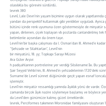
olasılıkla bu görevini sürdürdü.
levrek 380
Levnî, Lale Devri’nin yaşam biçimine uygun olarak yapıtlarında ç
yandan da perspektif kullanmak gibi yenilikler uyguladı. Ayrıca
bütünü içinde renk uyumuna özen göstermesiyle de minyatür sanatı
yapan, dinlenen, çiçek toplayan vb pozlarda canlandırılmış tek f
betimleriie açısından da önem taşır.
Levnî’nin’bir başka çalışması da I. Osman’dan III. Ahmed’e kad
“Şehzade ve Silahtarları”, Levnî’rıin
bir minyatürü, 18. yy; Topkapı Sarayı Müzesi
Ara Güler Arşivi
h padişahlarının portrelerine yer verdiği Silsilename’âıı. Bu yapı
Şair Seyyid Vehbi’nin, III. Ahmed’in şehzadelerinin 1720’deki s
Surname’de Levnî sünnet düğününde geçit yapan esnaf loncalarım, 
işlemiştir.
Levnî’nin minyatür ressamlığı yamnda âşıklık yönü de vardır. Öz
zamanda birçok âşık nazire söylemeye başlamış ve böylece yeni bi
da Levnî’den günümüze kalmış güzel örneklerdir.
levrek, Perciformes takımının Moronidae familyasını oluşturan 12 