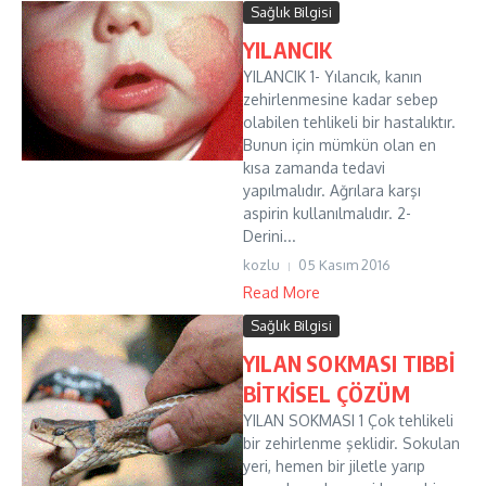
Sağlık Bilgisi
YILANCIK
YILANCIK 1- Yılancık, kanın
zehirlenmesine kadar sebep
olabilen tehlikeli bir hastalıktır.
Bunun için mümkün olan en
kısa zamanda tedavi
yapılmalıdır. Ağrılara karşı
aspirin kullanılmalıdır. 2-
Derini...
kozlu
05 Kasım 2016
Read More
Sağlık Bilgisi
YILAN SOKMASI TIBBİ
BİTKİSEL ÇÖZÜM
YILAN SOKMASI 1 Çok tehlikeli
bir zehirlenme şeklidir. Sokulan
yeri, hemen bir jiletle yarıp