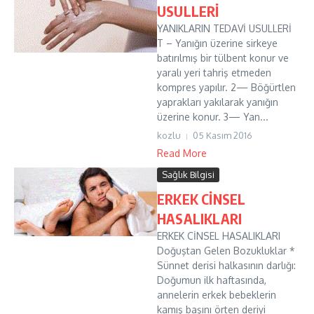
USULLERİ
YANIKLARIN TEDAVİ USULLERİ
T – Yanığın üzerine sirkeye
batırılmış bir tülbent konur ve
yaralı yeri tahriş etmeden
kompres yapılır. 2— Böğürtlen
yaprakları yakılarak yanığın
üzerine konur. 3— Yan...
kozlu
05 Kasım 2016
Read More
Sağlık Bilgisi
ERKEK CİNSEL
HASALIKLARI
ERKEK CİNSEL HASALIKLARI
Doğuştan Gelen Bozukluklar *
Sünnet derisi halkasının darlığı:
Doğumun ilk haftasında,
annelerin erkek bebeklerin
kamış başını örten deriyi