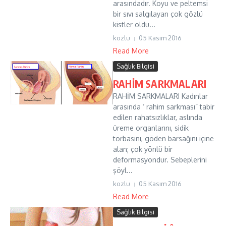
arasındadır. Koyu ve peltemsi
bir sıvı salgılayan çok gözlü
kistler oldu...
kozlu
05 Kasım 2016
Read More
Sağlık Bilgisi
RAHİM SARKMALARI
RAHİM SARKMALARI Kadınlar
arasında ‘ rahim sarkması” tabir
edilen rahatsızlıklar, aslında
üreme organlarını, sidik
torbasını, göden barsağını içine
alan; çok yönlü bir
deformasyondur. Sebeplerini
şöyl...
kozlu
05 Kasım 2016
Read More
Sağlık Bilgisi